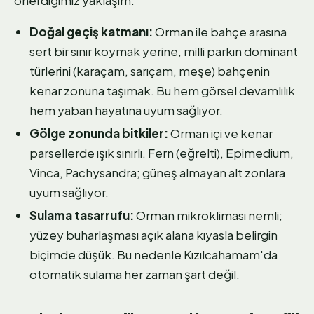
Doğal geçiş katmanı:
Orman ile bahçe arasına
sert bir sınır koymak yerine, milli parkın dominant
türlerini (karaçam, sarıçam, meşe) bahçenin
kenar zonuna taşımak. Bu hem görsel devamlılık
hem yaban hayatına uyum sağlıyor.
Gölge zonunda bitkiler:
Orman içi ve kenar
parsellerde ışık sınırlı. Fern (eğrelti), Epimedium,
Vinca, Pachysandra; güneş almayan alt zonlara
uyum sağlıyor.
Sulama tasarrufu:
Orman mikrokliması nemli;
yüzey buharlaşması açık alana kıyasla belirgin
biçimde düşük. Bu nedenle Kızılcahamam'da
otomatik sulama her zaman şart değil.