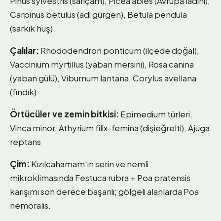
Pinus sylvestris (sarıçam), Picea abies (Avrupa ladini),
Carpinus betulus (adi gürgen), Betula pendula
(sarkık huş)
Çalılar:
Rhododendron ponticum (ilçede doğal),
Vaccinium myrtillus (yaban mersini), Rosa canina
(yaban gülü), Viburnum lantana, Corylus avellana
(fındık)
Örtücüler ve zemin bitkisi:
Epimedium türleri,
Vinca minor, Athyrium filix-femina (dişieğrelti), Ajuga
reptans
Çim:
Kızılcahamam'ın serin ve nemli
mikroklimasında Festuca rubra + Poa pratensis
karışımı son derece başarılı; gölgeli alanlarda Poa
nemoralis.