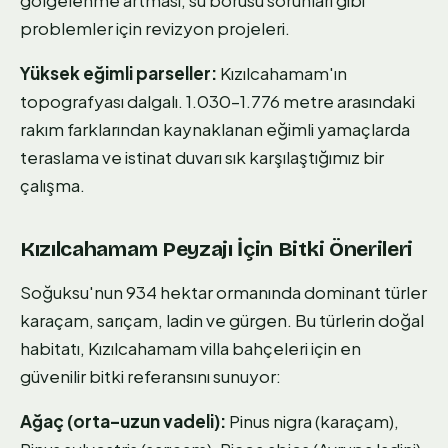
gölgelenme artması, su borusu sorunları gibi
problemler için revizyon projeleri.
Yüksek eğimli parseller:
Kızılcahamam'ın
topografyası dalgalı. 1.030–1.776 metre arasındaki
rakım farklarından kaynaklanan eğimli yamaçlarda
teraslama ve istinat duvarı sık karşılaştığımız bir
çalışma.
Kızılcahamam Peyzajı İçin Bitki Önerileri
Soğuksu'nun 934 hektar ormanında dominant türler
karaçam, sarıçam, ladin ve gürgen. Bu türlerin doğal
habitatı, Kızılcahamam villa bahçeleri için en
güvenilir bitki referansını sunuyor:
Ağaç (orta–uzun vadeli):
Pinus nigra (karaçam),