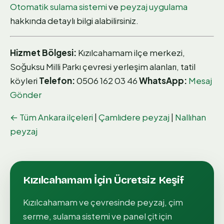
Otomatik sulama sistemi
ve
peyzaj uygulama
hakkında detaylı bilgi alabilirsiniz.
Hizmet Bölgesi:
Kızılcahamam ilçe merkezi,
Soğuksu Milli Parkı çevresi yerleşim alanları, tatil
köyleri
Telefon:
0506 162 03 46
WhatsApp:
Mesaj
Gönder
← Tüm Ankara ilçeleri
|
Çamlıdere peyzaj
|
Nallıhan
peyzaj
Kızılcahamam
İçin Ücretsiz Keşif
Kızılcahamam
ve çevresinde peyzaj, çim
serme, sulama sistemi ve panel çit için