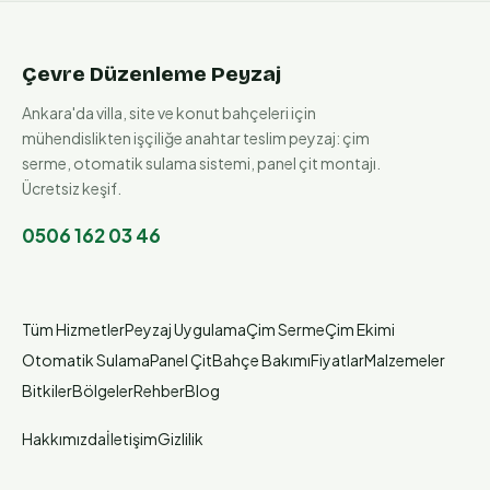
Çevre Düzenleme Peyzaj
Ankara'da villa, site ve konut bahçeleri için
mühendislikten işçiliğe anahtar teslim peyzaj: çim
serme, otomatik sulama sistemi, panel çit montajı.
Ücretsiz keşif.
0506 162 03 46
Tüm Hizmetler
Peyzaj Uygulama
Çim Serme
Çim Ekimi
Otomatik Sulama
Panel Çit
Bahçe Bakımı
Fiyatlar
Malzemeler
Bitkiler
Bölgeler
Rehber
Blog
Hakkımızda
İletişim
Gizlilik