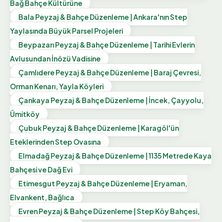
Bağ Bahçe Kültürüne
Bala Peyzaj & Bahçe Düzenleme | Ankara'nın Step
Yaylasında Büyük Parsel Projeleri
Beypazarı Peyzaj & Bahçe Düzenleme | Tarihi Evlerin
Avlusundan İnözü Vadisine
Çamlıdere Peyzaj & Bahçe Düzenleme | Baraj Çevresi,
Orman Kenarı, Yayla Köyleri
Çankaya Peyzaj & Bahçe Düzenleme | İncek, Çayyolu,
Ümitköy
Çubuk Peyzaj & Bahçe Düzenleme | Karagöl'ün
Eteklerinden Step Ovasına
Elmadağ Peyzaj & Bahçe Düzenleme | 1135 Metrede Kaya
Bahçesi ve Dağ Evi
Etimesgut Peyzaj & Bahçe Düzenleme | Eryaman,
Elvankent, Bağlıca
Evren Peyzaj & Bahçe Düzenleme | Step Köy Bahçesi,