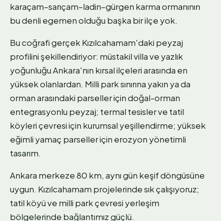
karaçam–sarıçam–ladin–gürgen karma ormanının
bu denli egemen olduğu başka bir ilçe yok.
Bu coğrafi gerçek Kızılcahamam'daki peyzaj
profilini şekillendiriyor: müstakil villa ve yazlık
yoğunluğu Ankara'nın kırsal ilçeleri arasında en
yüksek olanlardan. Milli park sınırına yakın ya da
orman arasındaki parseller için doğal-orman
entegrasyonlu peyzaj; termal tesisler ve tatil
köyleri çevresi için kurumsal yeşillendirme; yüksek
eğimli yamaç parseller için erozyon yönetimli
tasarım.
Ankara merkeze 80 km, aynı gün keşif döngüsüne
uygun. Kızılcahamam projelerinde sık çalışıyoruz;
tatil köyü ve milli park çevresi yerleşim
bölgelerinde bağlantımız güçlü.