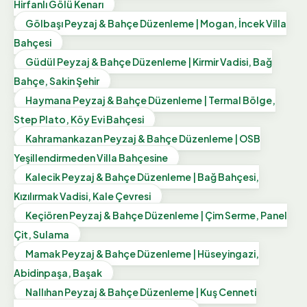
Hirfanlı Gölü Kenarı
Gölbaşı Peyzaj & Bahçe Düzenleme | Mogan, İncek Villa
Bahçesi
Güdül Peyzaj & Bahçe Düzenleme | Kirmir Vadisi, Bağ
Bahçe, Sakin Şehir
Haymana Peyzaj & Bahçe Düzenleme | Termal Bölge,
Step Plato, Köy Evi Bahçesi
Kahramankazan Peyzaj & Bahçe Düzenleme | OSB
Yeşillendirmeden Villa Bahçesine
Kalecik Peyzaj & Bahçe Düzenleme | Bağ Bahçesi,
Kızılırmak Vadisi, Kale Çevresi
Keçiören Peyzaj & Bahçe Düzenleme | Çim Serme, Panel
Çit, Sulama
Mamak Peyzaj & Bahçe Düzenleme | Hüseyingazi,
Abidinpaşa, Başak
Nallıhan Peyzaj & Bahçe Düzenleme | Kuş Cenneti