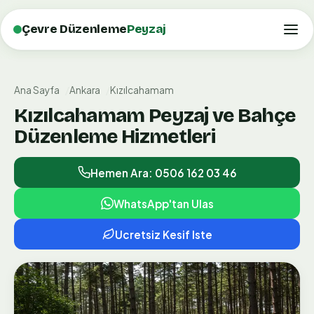
Çevre Düzenleme
Peyzaj
Ana Sayfa
Ankara
Kızılcahamam
Kızılcahamam Peyzaj ve Bahçe
Düzenleme Hizmetleri
Hemen Ara: 0506 162 03 46
WhatsApp'tan Ulas
Ucretsiz Kesif Iste