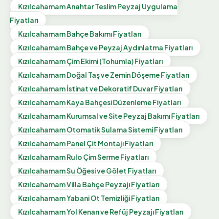
Kızılcahamam
Anahtar Teslim Peyzaj Uygulama
Fiyatları
Kızılcahamam
Bahçe Bakımı
Fiyatları
Kızılcahamam
Bahçe ve Peyzaj Aydınlatma
Fiyatları
Kızılcahamam
Çim Ekimi (Tohumla)
Fiyatları
Kızılcahamam
Doğal Taş ve Zemin Döşeme
Fiyatları
Kızılcahamam
İstinat ve Dekoratif Duvar
Fiyatları
Kızılcahamam
Kaya Bahçesi Düzenleme
Fiyatları
Kızılcahamam
Kurumsal ve Site Peyzaj Bakımı
Fiyatları
Kızılcahamam
Otomatik Sulama Sistemi
Fiyatları
Kızılcahamam
Panel Çit Montajı
Fiyatları
Kızılcahamam
Rulo Çim Serme
Fiyatları
Kızılcahamam
Su Öğesi ve Gölet
Fiyatları
Kızılcahamam
Villa Bahçe Peyzajı
Fiyatları
Kızılcahamam
Yabani Ot Temizliği
Fiyatları
Kızılcahamam
Yol Kenarı ve Refüj Peyzajı
Fiyatları