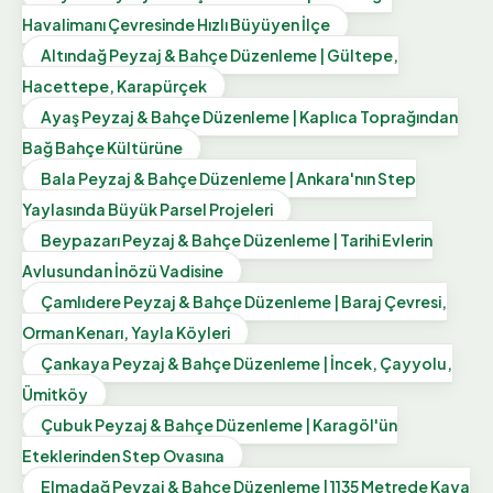
Havalimanı Çevresinde Hızlı Büyüyen İlçe
Altındağ Peyzaj & Bahçe Düzenleme | Gültepe,
Hacettepe, Karapürçek
Ayaş Peyzaj & Bahçe Düzenleme | Kaplıca Toprağından
Bağ Bahçe Kültürüne
Bala Peyzaj & Bahçe Düzenleme | Ankara'nın Step
Yaylasında Büyük Parsel Projeleri
Beypazarı Peyzaj & Bahçe Düzenleme | Tarihi Evlerin
Avlusundan İnözü Vadisine
Çamlıdere Peyzaj & Bahçe Düzenleme | Baraj Çevresi,
Orman Kenarı, Yayla Köyleri
Çankaya Peyzaj & Bahçe Düzenleme | İncek, Çayyolu,
Ümitköy
Çubuk Peyzaj & Bahçe Düzenleme | Karagöl'ün
Eteklerinden Step Ovasına
Elmadağ Peyzaj & Bahçe Düzenleme | 1135 Metrede Kaya