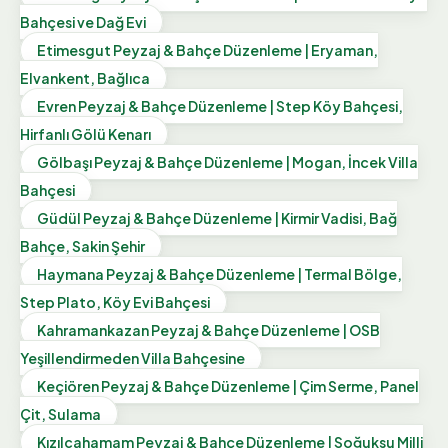
Bahçesi ve Dağ Evi
Etimesgut Peyzaj & Bahçe Düzenleme | Eryaman,
Elvankent, Bağlıca
Evren Peyzaj & Bahçe Düzenleme | Step Köy Bahçesi,
Hirfanlı Gölü Kenarı
Gölbaşı Peyzaj & Bahçe Düzenleme | Mogan, İncek Villa
Bahçesi
Güdül Peyzaj & Bahçe Düzenleme | Kirmir Vadisi, Bağ
Bahçe, Sakin Şehir
Haymana Peyzaj & Bahçe Düzenleme | Termal Bölge,
Step Plato, Köy Evi Bahçesi
Kahramankazan Peyzaj & Bahçe Düzenleme | OSB
Yeşillendirmeden Villa Bahçesine
Keçiören Peyzaj & Bahçe Düzenleme | Çim Serme, Panel
Çit, Sulama
Kızılcahamam Peyzaj & Bahçe Düzenleme | Soğuksu Milli