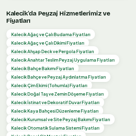
Kalecik
'da Peyzaj Hizmetlerimiz ve
Fiyatları
Kalecik
Ağaç ve Çalı Budama
Fiyatları
Kalecik
Ağaç ve Çalı Dikimi
Fiyatları
Kalecik
Ahşap Deck ve Pergola
Fiyatları
Kalecik
Anahtar Teslim Peyzaj Uygulama
Fiyatları
Kalecik
Bahçe Bakımı
Fiyatları
Kalecik
Bahçe ve Peyzaj Aydınlatma
Fiyatları
Kalecik
Çim Ekimi (Tohumla)
Fiyatları
Kalecik
Doğal Taş ve Zemin Döşeme
Fiyatları
Kalecik
İstinat ve Dekoratif Duvar
Fiyatları
Kalecik
Kaya Bahçesi Düzenleme
Fiyatları
Kalecik
Kurumsal ve Site Peyzaj Bakımı
Fiyatları
Kalecik
Otomatik Sulama Sistemi
Fiyatları