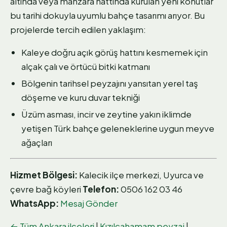
altında veya manzara hattında kurulan yeni konutlar
bu tarihi dokuyla uyumlu bahçe tasarımı arıyor. Bu
projelerde tercih edilen yaklaşım:
Kaleye doğru açık görüş hattını kesmemek için
alçak çalı ve örtücü bitki katmanı
Bölgenin tarihsel peyzajını yansıtan yerel taş
döşeme ve kuru duvar tekniği
Üzüm asması, incir ve zeytine yakın iklimde
yetişen Türk bahçe geleneklerine uygun meyve
ağaçları
Hizmet Bölgesi:
Kalecik ilçe merkezi, Uyurca ve
çevre bağ köyleri
Telefon:
0506 162 03 46
WhatsApp:
Mesaj Gönder
← Tüm Ankara ilçeleri
|
Kızılcahamam peyzaj
|