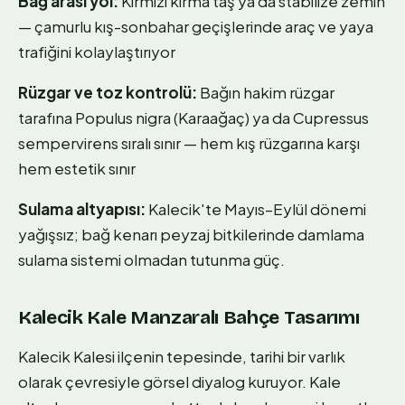
Bağ arası yol:
Kırmızı kırma taş ya da stabilize zemin
— çamurlu kış-sonbahar geçişlerinde araç ve yaya
trafiğini kolaylaştırıyor
Rüzgar ve toz kontrolü:
Bağın hakim rüzgar
tarafına Populus nigra (Karaağaç) ya da Cupressus
sempervirens sıralı sınır — hem kış rüzgarına karşı
hem estetik sınır
Sulama altyapısı:
Kalecik'te Mayıs–Eylül dönemi
yağışsız; bağ kenarı peyzaj bitkilerinde damlama
sulama sistemi olmadan tutunma güç.
Kalecik Kale Manzaralı Bahçe Tasarımı
Kalecik Kalesi ilçenin tepesinde, tarihi bir varlık
olarak çevresiyle görsel diyalog kuruyor. Kale