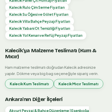
Kalecik
Panel Çit Montajı
Fiyatları
Kalecik
Rulo Çim Serme
Fiyatları
Kalecik
Su Öğesi ve Gölet
Fiyatları
Kalecik
Villa Bahçe Peyzajı
Fiyatları
Kalecik
Yabani Ot Temizliği
Fiyatları
Kalecik
Yol Kenarı ve Refüj Peyzajı
Fiyatları
Kalecik
'ya Malzeme Teslimatı (Kum &
Mıcır)
Ham malzeme teslimatı doğrudan
Kalecik
adresinize
yapılır. Dökme veya big bag seçeneğiyle sipariş verin.
Kalecik
Kum Teslimatı
Kalecik
Mıcır Teslimatı
Ankara'nın Diğer İlçeleri
Akyurt Peyzaj & Bahçe Düzenleme | Esenboğa