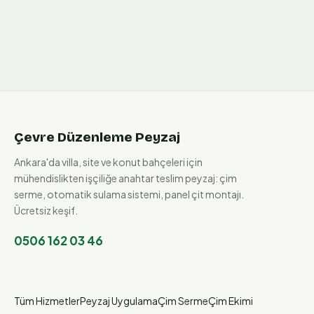
Çevre Düzenleme Peyzaj
Ankara'da villa, site ve konut bahçeleri için
mühendislikten işçiliğe anahtar teslim peyzaj: çim
serme, otomatik sulama sistemi, panel çit montajı.
Ücretsiz keşif.
0506 162 03 46
Tüm Hizmetler
Peyzaj Uygulama
Çim Serme
Çim Ekimi