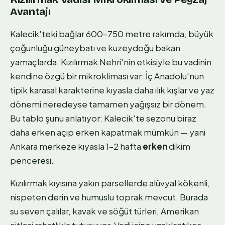
Avantajı
Kalecik'teki bağlar 600–750 metre rakımda, büyük
çoğunluğu güneybatı ve kuzeydoğu bakan
yamaçlarda. Kızılırmak Nehri'nin etkisiyle bu vadinin
kendine özgü bir mikrokliması var: İç Anadolu'nun
tipik karasal karakterine kıyasla daha ılık kışlar ve yaz
dönemi neredeyse tamamen yağışsız bir dönem.
Bu tablo şunu anlatıyor: Kalecik'te sezonu biraz
daha erken açıp erken kapatmak mümkün — yani
Ankara merkeze kıyasla 1–2 hafta
erken
dikim
penceresi.
Kızılırmak kıyısına yakın parsellerde alüvyal kökenli,
nispeten derin ve humuslu toprak mevcut. Burada
su seven çalılar, kavak ve söğüt türleri, Amerikan
çitlesi rahatlıkla tutuşuyor. Vadi içine uzaklaştıkça