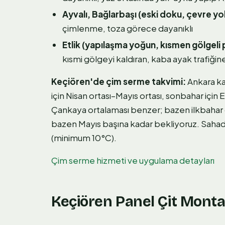
Ayvalı, Bağlarbaşı (eski doku, çevre yo
çimlenme, toza görece dayanıklı
Etlik (yapılaşma yoğun, kısmen gölgeli 
kısmi gölgeyi kaldıran, kaba ayak trafiğin
Keçiören'de çim serme takvimi:
Ankara kar
için Nisan ortası–Mayıs ortası, sonbahar için 
Çankaya ortalaması benzer; bazen ilkbahar d
bazen Mayıs başına kadar bekliyoruz. Sahadak
(minimum 10°C).
Çim serme hizmeti ve uygulama detayları
Keçiören Panel Çit Monta