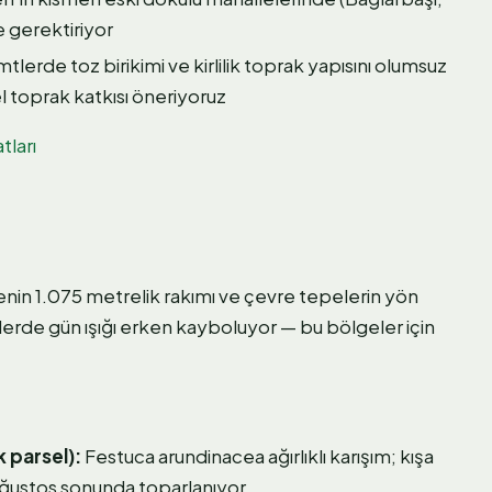
e gerektiriyor
tlerde toz birikimi ve kirlilik toprak yapısını olumsuz
el toprak katkısı öneriyoruz
tları
enin 1.075 metrelik rakımı ve çevre tepelerin yön
rde gün ışığı erken kayboluyor — bu bölgeler için
 parsel):
Festuca arundinacea ağırlıklı karışım; kışa
 Ağustos sonunda toparlanıyor