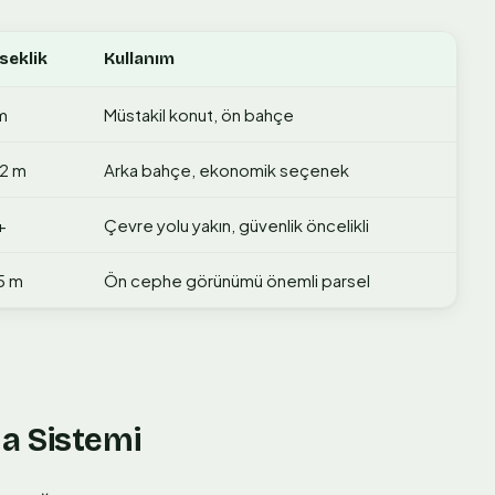
seklik
Kullanım
m
Müstakil konut, ön bahçe
–2 m
Arka bahçe, ekonomik seçenek
+
Çevre yolu yakın, güvenlik öncelikli
5 m
Ön cephe görünümü önemli parsel
a Sistemi