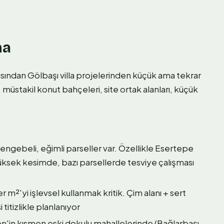
ma
sından Gölbaşı villa projelerinden küçük ama tekrar
 müstakil konut bahçeleri, site ortak alanları, küçük
engebeli, eğimli parseller var. Özellikle Esertepe
yüksek kesimde, bazı parsellerde tesviye çalışması
m²'yi işlevsel kullanmak kritik. Çim alanı + sert
itizlikle planlanıyor
n'in kısmen eski dokulu mahallelerinde (Bağlarbaşı,