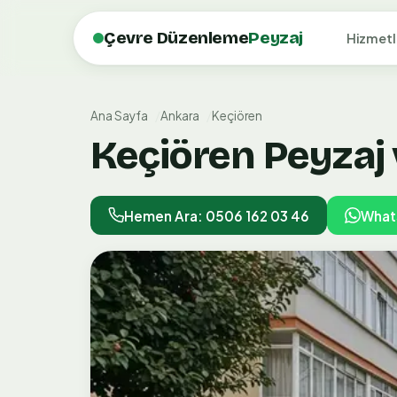
Çevre Düzenleme
Peyzaj
Hizmetl
Ana Sayfa
Ankara
Keçiören
Keçiören Peyzaj
Hemen Ara: 0506 162 03 46
What