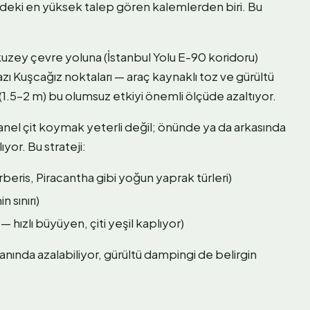
indeki en yüksek talep gören kalemlerden biri. Bu
uzey çevre yoluna (İstanbul Yolu E-90 koridoru)
ı Kuşcağız noktaları — araç kaynaklı toz ve gürültü
t (1.5–2 m) bu olumsuz etkiyi önemli ölçüde azaltıyor.
el çit koymak yeterli değil; önünde ya da arkasında
ıyor. Bu strateji:
beris, Piracantha gibi yoğun yaprak türleri)
 sınırı)
 hızlı büyüyen, çiti yeşil kaplıyor)
ında azalabiliyor, gürültü dampingi de belirgin