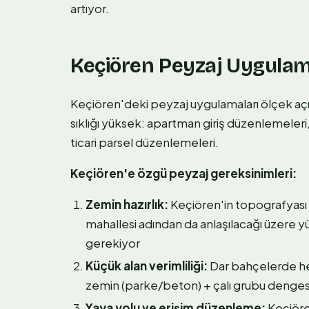
artıyor.
Keçiören Peyzaj Uygula
Keçiören'deki peyzaj uygulamaları ölçek açı
sıklığı yüksek: apartman giriş düzenlemeleri,
ticari parsel düzenlemeleri.
Keçiören'e özgü peyzaj gereksinimleri:
Zemin hazırlık:
Keçiören'in topografyası 
mahallesi adından da anlaşılacağı üzere 
gerekiyor
Küçük alan verimliliği:
Dar bahçelerde her 
zemin (parke/beton) + çalı grubu dengesi t
Yaya yolu ve erişim düzenleme:
Keçiöre