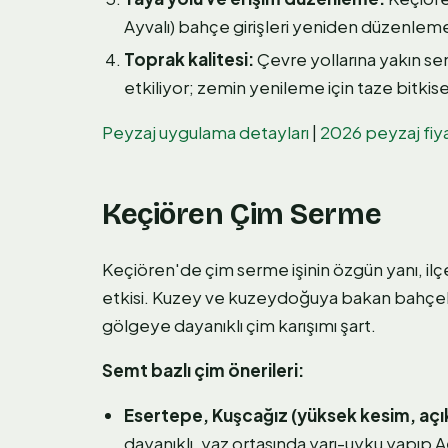
Ayvalı) bahçe girişleri yeniden düzenlem
Toprak kalitesi:
Çevre yollarına yakın sem
etkiliyor; zemin yenileme için taze bitkis
Peyzaj uygulama detayları
|
2026 peyzaj fiya
Keçiören Çim Serme
Keçiören'de çim serme işinin özgün yanı, ilç
etkisi. Kuzey ve kuzeydoğuya bakan bahçele
gölgeye dayanıklı çim karışımı şart.
Semt bazlı çim önerileri:
Esertepe, Kuşcağız (yüksek kesim, açık
dayanıklı, yaz ortasında yarı-uyku yapıp