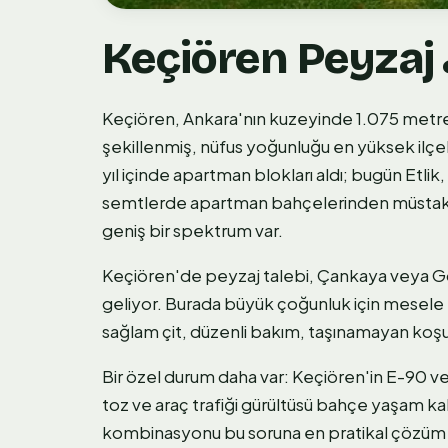
Keçiören Peyzaj
Keçiören, Ankara'nın kuzeyinde 1.075 metre
şekillenmiş, nüfus yoğunluğu en yüksek ilçele
yıl içinde apartman blokları aldı; bugün Etlik
semtlerde apartman bahçelerinden müstakil
geniş bir spektrum var.
Keçiören'de peyzaj talebi, Çankaya veya Gölb
geliyor. Burada büyük çoğunluk için mesele
sağlam çit, düzenli bakım, taşınamayan koşul
Bir özel durum daha var: Keçiören'in E-90 ve
toz ve araç trafiği gürültüsü bahçe yaşam kal
kombinasyonu bu soruna en pratikal çözüm