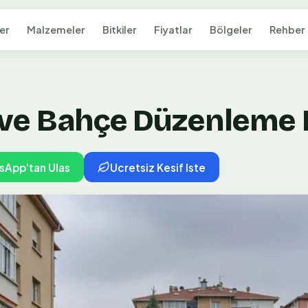
er
Malzemeler
Bitkiler
Fiyatlar
Bölgeler
Rehber
 ve Bahçe Düzenleme 
sApp'tan Ulas
Ucretsiz Kesif Iste