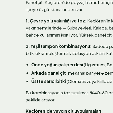
Panel çit, Keçiören'de peyzaj hizmetleri iç
ilçeye özgü iki ana neden var:
1. Çevre yolu yakınlığı ve toz:
Keçiören'in k
yakın semtlerinde — Subayevleri, Kalaba, baz
bahçe kullanımını kısıtlıyor. Yüksek panel çi
2. Yeşil tampon kombinasyonu:
Sadece pan
bitki ekranı oluşturmak izolasyon etkisini katl
Önde yoğun çalı perdesi
(Ligustrum, Ber
Arkada panel çit
(mekanik bariyer + zemin
Üstte sarıcı bitki
(Clematis veya Fallopia —
Bu kombinasyonla toz tutulması %40–60 oran
şekilde artıyor.
Keçiören'de yaygın çit uygulamaları: