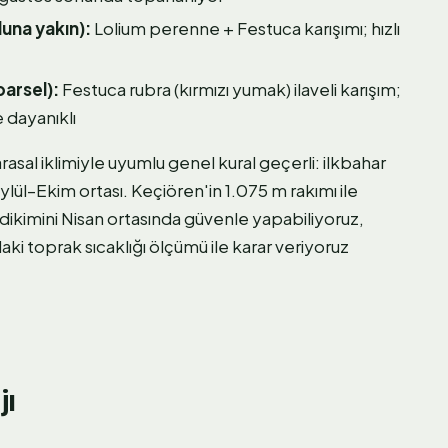
luna yakın):
Lolium perenne + Festuca karışımı; hızlı
parsel):
Festuca rubra (kırmızı yumak) ilaveli karışım;
e dayanıklı
asal iklimiyle uyumlu genel kural geçerli: ilkbahar
Eylül–Ekim ortası. Keçiören'in 1.075 m rakımı ile
ikimini Nisan ortasında güvenle yapabiliyoruz,
i toprak sıcaklığı ölçümü ile karar veriyoruz
jı