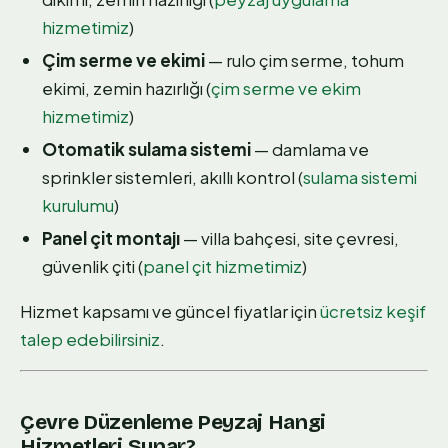
hizmetimiz
)
Çim serme ve ekimi
— rulo çim serme, tohum
ekimi, zemin hazırlığı (
çim serme ve ekim
hizmetimiz
)
Otomatik sulama sistemi
— damlama ve
sprinkler sistemleri, akıllı kontrol (
sulama sistemi
kurulumu
)
Panel çit montajı
— villa bahçesi, site çevresi,
güvenlik çiti (
panel çit hizmetimiz
)
Hizmet kapsamı ve güncel fiyatlar için
ücretsiz keşif
talep edebilirsiniz
.
Çevre Düzenleme Peyzaj Hangi
Hizmetleri Sunar?