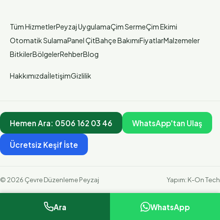
Tüm Hizmetler
Peyzaj Uygulama
Çim Serme
Çim Ekimi
Otomatik Sulama
Panel Çit
Bahçe Bakımı
Fiyatlar
Malzemeler
Bitkiler
Bölgeler
Rehber
Blog
Hakkımızda
İletişim
Gizlilik
Hemen Ara:
0506 162 03 46
WhatsApp'tan Ulaş
Ücretsiz Keşif İste
©
2026
Çevre Düzenleme Peyzaj
Yapım:
K-On Tech
Ara
WhatsApp