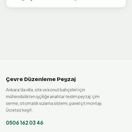
Çevre Düzenleme Peyzaj
Ankara'da villa, site ve konut bahçeleri için
mühendislikten işçiliğe anahtar teslim peyzaj: çim
serme, otomatik sulama sistemi, panel çit montajı.
Ücretsiz keşif.
0506 162 03 46