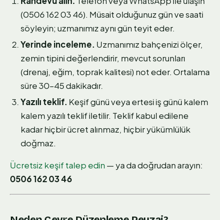
Randevu alın.
Telefon veya WhatsApp ile ulaşın
(0506 162 03 46). Müsait olduğunuz gün ve saati
söyleyin; uzmanımız aynı gün teyit eder.
Yerinde inceleme.
Uzmanımız bahçenizi ölçer,
zemin tipini değerlendirir, mevcut sorunları
(drenaj, eğim, toprak kalitesi) not eder. Ortalama
süre 30–45 dakikadır.
Yazılı teklif.
Keşif günü veya ertesi iş günü kalem
kalem yazılı teklif iletilir. Teklif kabul edilene
kadar hiçbir ücret alınmaz, hiçbir yükümlülük
doğmaz.
Ücretsiz keşif talep edin
— ya da doğrudan arayın:
0506 162 03 46
Neden Çevre Düzenleme Peyzaj?