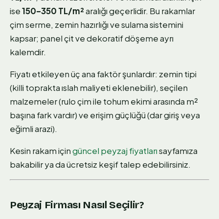
ise
150–350 TL/m²
aralığı geçerlidir. Bu rakamlar
çim serme, zemin hazırlığı ve sulama sistemini
kapsar; panel çit ve dekoratif döşeme ayrı
kalemdir.
Fiyatı etkileyen üç ana faktör şunlardır: zemin tipi
(killi toprakta ıslah maliyeti eklenebilir), seçilen
malzemeler (rulo çim ile tohum ekimi arasında m²
başına fark vardır) ve erişim güçlüğü (dar giriş veya
eğimli arazi).
Kesin rakam için
güncel peyzaj fiyatları
sayfamıza
bakabilir ya da ücretsiz keşif talep edebilirsiniz.
Peyzaj Firması Nasıl Seçilir?