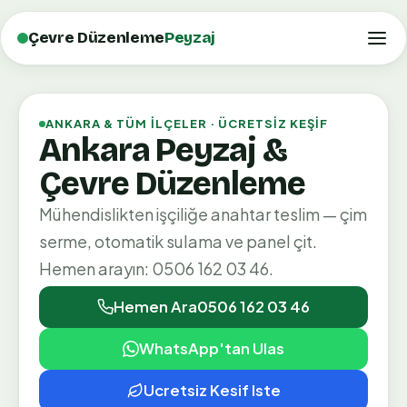
Çevre Düzenleme
Peyzaj
ANKARA & TÜM İLÇELER · ÜCRETSIZ KEŞIF
Ankara Peyzaj &
Çevre Düzenleme
Mühendislikten işçiliğe anahtar teslim — çim
serme, otomatik sulama ve panel çit.
Hemen arayın: 0506 162 03 46.
Hemen Ara
0506 162 03 46
WhatsApp'tan Ulas
Ucretsiz Kesif Iste