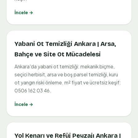
İncele →
Yabani Ot Temizliği Ankara | Arsa,
Bahçe ve Site Ot Mücadelesi
Ankara'da yabani ot temizliği: mekanik biçme,
seçici herbisit, arsa ve boş parsel temizliği, kuru
ot yangın riski önleme. m² fiyat ve ücretsiz keşif:
0506 162 03 46.
İncele →
Yol Kenarı ve Refüj Peyzajı Ankara |