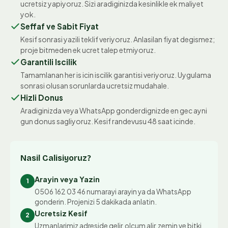
ucretsiz yapiyoruz. Sizi aradiginizda kesinlikle ek maliyet
yok.
Seffaf ve Sabit Fiyat
Kesif sonrasi yazili teklif veriyoruz. Anlasilan fiyat degismez;
proje bitmeden ek ucret talep etmiyoruz.
Garantili Iscilik
Tamamlanan her is icin iscilik garantisi veriyoruz. Uygulama
sonrasi olusan sorunlarda ucretsiz mudahale.
Hizli Donus
Aradiginizda veya WhatsApp gonderdignizde en gec ayni
gun donus sagliyoruz. Kesif randevusu 48 saat icinde.
Nasil Calisiyoruz?
Arayin veya Yazin
1
0506 162 03 46 numarayi arayin ya da WhatsApp
gonderin. Projenizi 5 dakikada anlatin.
Ucretsiz Kesif
2
Uzmanlarimiz adreside gelir, olcum alir, zemin ve bitki