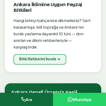
Ankara İklimine Uygun Peyzaj
Bitkileri
Hangi bitkiyi bahçenize dikmelisiniz? Sert
karasal kışa,
killi toprağa ve Ankara'nın
kurak yazlarına dayanıklı 10 türü — don
sınırları ve dikim rehberleriyle —
karşılaştırdık.
Bitki Rehberini İncele →
Ankara Geneli Ücretsiz Keşif
Ara
WhatsApp
Çankaya, Gölbaşı, Keçiören ve tüm