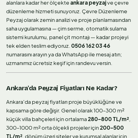
alanlara kadar her ölçekte
ankara peyzaj
ve çevre
düzenleme hizmeti sunuyoruz. Çevre Düzenleme
Peyzaj olarak zemin analizi ve proje planlamasından
saha uygulamasına — çim serme, otomatik sulama
sistemi kurulumu, panel çit montajı — kadar projeyi
tek elden teslim ediyoruz.
0506 162 03 46
numarasını arayın ya da WhatsApp ile mesaj atın;
uzmanımız ücretsiz keşif için randevu versin.
Ankara'da Peyzaj Fiyatları Ne Kadar?
Ankara'da peyzaj fiyatları proje büyüklüğüne ve
kapsama göre değişir. Genel olarak 100–300 m²
küçük villa bahçeleri için ortalama
280–800 TL/m²
,
300–1000 m² orta ölçekli projeler için
200–500
TL/m²
, dönüm üzeri siteler ve kurumsal alanlar için