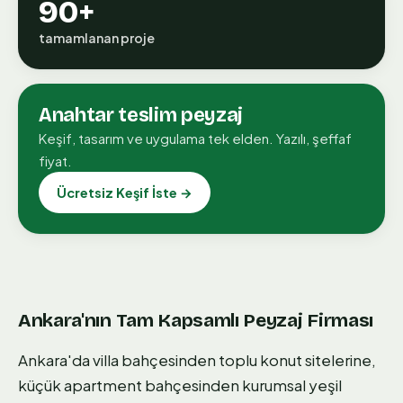
90+
tamamlanan proje
Anahtar teslim peyzaj
Keşif, tasarım ve uygulama tek elden. Yazılı, şeffaf
fiyat.
Ücretsiz Keşif İste →
Ankara'nın Tam Kapsamlı Peyzaj Firması
Ankara'da villa bahçesinden toplu konut sitelerine,
küçük apartment bahçesinden kurumsal yeşil