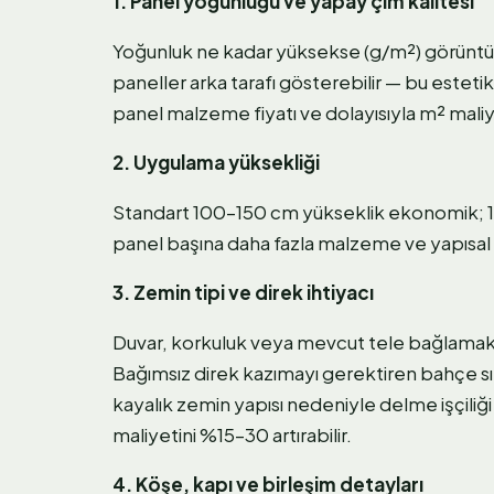
1. Panel yoğunluğu ve yapay çim kalitesi
Yoğunluk ne kadar yüksekse (g/m²) görüntü ge
paneller arka tarafı gösterebilir — bu esteti
panel malzeme fiyatı ve dolayısıyla m² maliye
2. Uygulama yüksekliği
Standart 100–150 cm yükseklik ekonomik; 1
panel başına daha fazla malzeme ve yapısal 
3. Zemin tipi ve direk ihtiyacı
Duvar, korkuluk veya mevcut tele bağlama
Bağımsız direk kazımayı gerektiren bahçe sın
kayalık zemin yapısı nedeniyle delme işçiliğ
maliyetini %15–30 artırabilir.
4. Köşe, kapı ve birleşim detayları