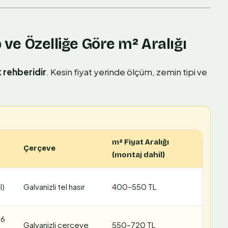
p ve Özelliğe Göre m² Aralığı
 rehberidir
. Kesin fiyat yerinde ölçüm, zemin tipi ve
m² Fiyat Aralığı
Çerçeve
(montaj dahil)
l)
Galvanizli tel hasır
400–550 TL
–6
Galvanizli çerçeve
550–720 TL