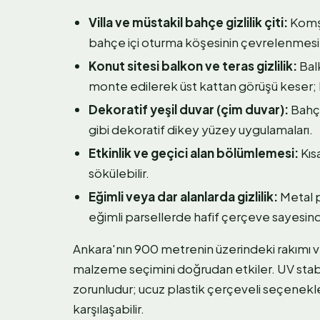
Villa ve müstakil bahçe gizlilik çiti:
Komşu
bahçe içi oturma köşesinin çevrelenmesi
Konut sitesi balkon ve teras gizlilik:
Bal
monte edilerek üst kattan görüşü keser;
Dekoratif yeşil duvar (çim duvar):
Bahçe
gibi dekoratif dikey yüzey uygulamaları.
Etkinlik ve geçici alan bölümlemesi:
Kısa
sökülebilir.
Eğimli veya dar alanlarda gizlilik:
Metal p
eğimli parsellerde hafif çerçeve sayesind
Ankara'nın 900 metrenin üzerindeki rakımı ve 
malzeme seçimini doğrudan etkiler. UV stabili
zorunludur; ucuz plastik çerçeveli seçenekle
karşılaşabilir.