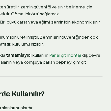
en üretilir, zemin güvenliği ve sınır belirleme için
sektir. Görsel bir örtü sağlamaz.
ür; büyük arsa veya eğimli zemin için ekonomik sınır
ünüm için üretilmiştir. Zemin sınır güvenliğinden çok
iftir, kurulumu hızlıdır.
ukla
tamamlayıcı
kullanılır.
Panel çit montajı
dış çevre
a alanını veya komşuya bakan cepheyi çim çit
de Kullanılır?
lanları şunlardır: