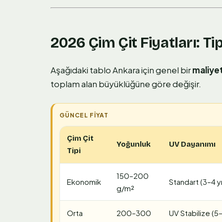
2026 Çim Çit Fiyatları: Ti
Aşağıdaki tablo Ankara için genel bir
maliyet
toplam alan büyüklüğüne göre değişir.
Çim Çit
Yoğunluk
UV Dayanımı
Tipi
150–200
Ekonomik
Standart (3–4 yı
g/m²
Orta
200–300
UV Stabilize (5