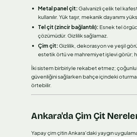
Metal panel çit:
Galvanizli çelik tel kafest
kullanılır. Yük taşır, mekanik dayanımı yük
Tel çit (zincir bağlantılı):
Esnek tel örgüd
çözümüdür. Gizlilik sağlamaz.
Çim çit:
Gizlilik, dekorasyon ve yeşil gör
estetik örtü ve mahremiyet işlevi görür; haf
İki sistem birbiriyle rekabet etmez; çoğunl
güvenliğini sağlarken bahçe içindeki oturm
örtebilir.
Ankara'da Çim Çit Nereler
Yapay çim çitin Ankara'daki yaygın uygulama a