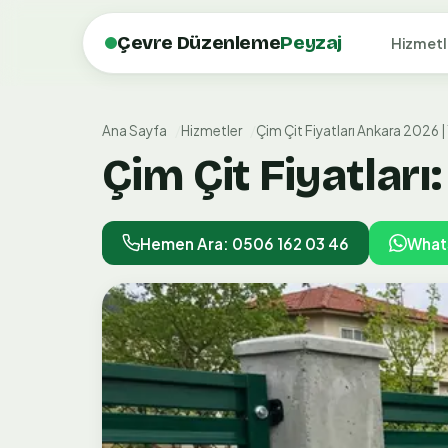
Çevre Düzenleme
Peyzaj
Hizmetl
Ana Sayfa
Hizmetler
Çim Çit Fiyatları Ankara 2026 |
Çim Çit Fiyatlar
Hemen Ara: 0506 162 03 46
What