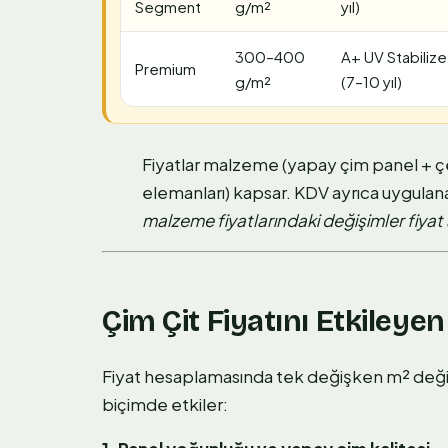
Segment
g/m²
yıl)
300–400
A+ UV Stabilize
Premium
g/m²
(7–10 yıl)
Fiyatlar malzeme (yapay çim panel + çer
elemanları) kapsar. KDV ayrıca uygul
malzeme fiyatlarındaki değişimler fiyat ar
Çim Çit Fiyatını Etkileyen
Fiyat hesaplamasında tek değişken m² değild
biçimde etkiler: