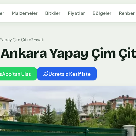
er
Malzemeler
Bitkiler
Fiyatlar
Bölgeler
Rehber
 Yapay Çim Çit m² Fiyatı
ı: Ankara Yapay Çim Çi
sApp'tan Ulas
Ucretsiz Kesif Iste