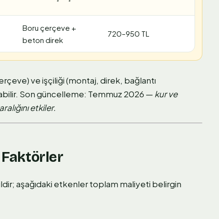
Boru çerçeve +
720–950 TL
beton direk
çeve) ve işçiliği (montaj, direk, bağlantı
anabilir. Son güncelleme: Temmuz 2026 —
kur ve
alığını etkiler.
 Faktörler
ir; aşağıdaki etkenler toplam maliyeti belirgin