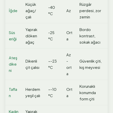
Küçük
Rüzgâr
-40
İğde
ağaç/
Az
perdesi, zor
°C
çalı
zemin
Yaprak
Bordo
Süs
-25
Ort
döken
kontrast,
eriği
°C
a
ağaç
sokak ağacı
Az
Ateş
Dikenli
~-23
-
Güvenlik çiti,
dike
çit çalısı
°C
ort
kış meyvesi
ni
a
Korunaklı
Tafla
Herdem
~-10
Ort
konumda
n
yeşil çalı
°C
a
form çiti
Kadın
Yaprak