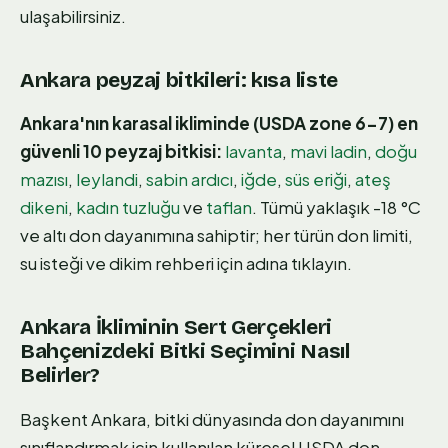
ulaşabilirsiniz.
Ankara peyzaj bitkileri: kısa liste
Ankara'nın karasal ikliminde (USDA zone 6-7) en
güvenli 10 peyzaj bitkisi:
lavanta
,
mavi ladin
,
doğu
mazısı
,
leylandi
,
sabin ardıcı
,
iğde
,
süs eriği
,
ateş
dikeni
,
kadın tuzluğu
ve
taflan
. Tümü yaklaşık -18 °C
ve altı don dayanımına sahiptir; her türün don limiti,
su isteği ve dikim rehberi için adına tıklayın.
Ankara İkliminin Sert Gerçekleri
Bahçenizdeki Bitki Seçimini Nasıl
Belirler?
Başkent Ankara, bitki dünyasında don dayanımını
sınıflandırmak için kullanılan küresel USDA don