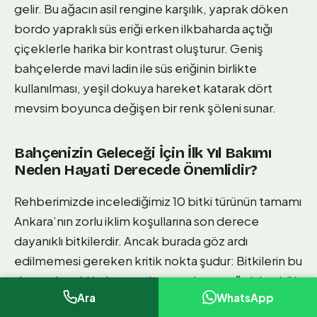
gelir. Bu ağacın asil rengine karşılık, yaprak döken
bordo yapraklı süs eriği erken ilkbaharda açtığı
çiçeklerle harika bir kontrast oluşturur. Geniş
bahçelerde mavi ladin ile süs eriğinin birlikte
kullanılması, yeşil dokuya hareket katarak dört
mevsim boyunca değişen bir renk şöleni sunar.
Bahçenizin Geleceği İçin İlk Yıl Bakımı
Neden Hayati Derecede Önemlidir?
Rehberimizde incelediğimiz 10 bitki türünün tamamı
Ankara’nın zorlu iklim koşullarına son derece
dayanıklı bitkilerdir. Ancak burada göz ardı
edilmemesi gereken kritik nokta şudur: Bitkilerin bu
don ve kuraklık dayanımları ancak toprağa iyice kök
Ara
WhatsApp
salıp adapte olduktan sonra başlar. Yeni dikilen bir