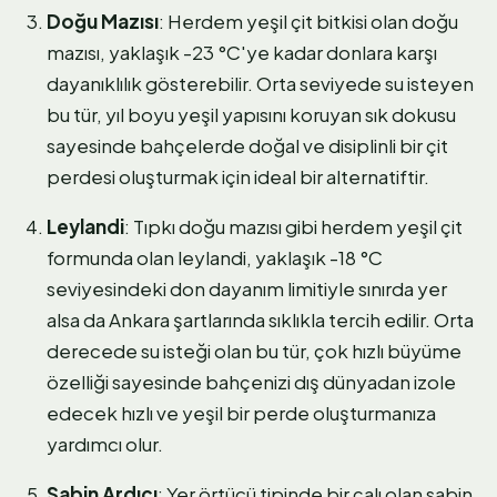
Doğu Mazısı
: Herdem yeşil çit bitkisi olan doğu
mazısı, yaklaşık -23 °C'ye kadar donlara karşı
dayanıklılık gösterebilir. Orta seviyede su isteyen
bu tür, yıl boyu yeşil yapısını koruyan sık dokusu
sayesinde bahçelerde doğal ve disiplinli bir çit
perdesi oluşturmak için ideal bir alternatiftir.
Leylandi
: Tıpkı doğu mazısı gibi herdem yeşil çit
formunda olan leylandi, yaklaşık -18 °C
seviyesindeki don dayanım limitiyle sınırda yer
alsa da Ankara şartlarında sıklıkla tercih edilir. Orta
derecede su isteği olan bu tür, çok hızlı büyüme
özelliği sayesinde bahçenizi dış dünyadan izole
edecek hızlı ve yeşil bir perde oluşturmanıza
yardımcı olur.
Sabin Ardıcı
: Yer örtücü tipinde bir çalı olan sabin