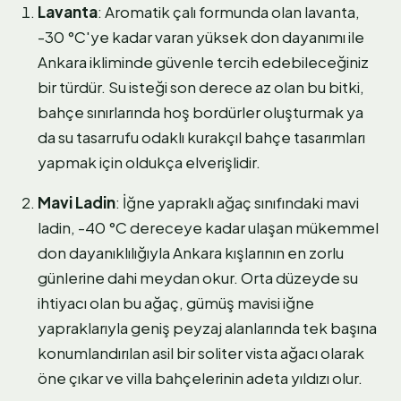
Lavanta
: Aromatik çalı formunda olan lavanta,
-30 °C'ye kadar varan yüksek don dayanımı ile
Ankara ikliminde güvenle tercih edebileceğiniz
bir türdür. Su isteği son derece az olan bu bitki,
bahçe sınırlarında hoş bordürler oluşturmak ya
da su tasarrufu odaklı kurakçıl bahçe tasarımları
yapmak için oldukça elverişlidir.
Mavi Ladin
: İğne yapraklı ağaç sınıfındaki mavi
ladin, -40 °C dereceye kadar ulaşan mükemmel
don dayanıklılığıyla Ankara kışlarının en zorlu
günlerine dahi meydan okur. Orta düzeyde su
ihtiyacı olan bu ağaç, gümüş mavisi iğne
yapraklarıyla geniş peyzaj alanlarında tek başına
konumlandırılan asil bir soliter vista ağacı olarak
öne çıkar ve villa bahçelerinin adeta yıldızı olur.