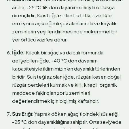
ardıcı, -25 °C'lik don dayanım sınırıyla oldukça
dirençlidir. Su isteği az olan bu bitki, özellikle
erozyona açık eğimli şev alanlarında ve kayalık
zeminlerin yeşillendirilmesinde mükemmel bir
yer örtücü vazifesi görür.
İğde
: Küçük bir ağaç ya da çalı formunda
gelişebilen iğde, -40 °C don dayanım
kapasitesiyle iklimimizin en dayanıklı türlerinden
biridir. Su isteği az olan iğde, rüzgârı kesen doğal
rüzgâr perdeleri kurmak ve killi, kireçli, organik
maddece fakir olan zorlu zeminleri
değerlendirmek için biçilmiş kaftandır.
Süs Eriği
: Yaprak döken ağaç tipindeki süs eriği,
-25 °C don dayanıklılığına sahiptir. Orta seviyede