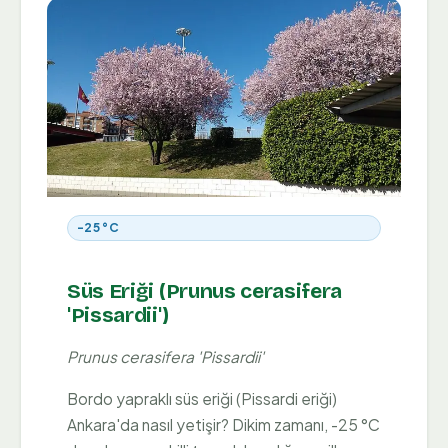
-25 °C
Süs Eriği (Prunus cerasifera
'Pissardii')
Prunus cerasifera 'Pissardii'
Bordo yapraklı süs eriği (Pissardi eriği)
Ankara'da nasıl yetişir? Dikim zamanı, -25 °C