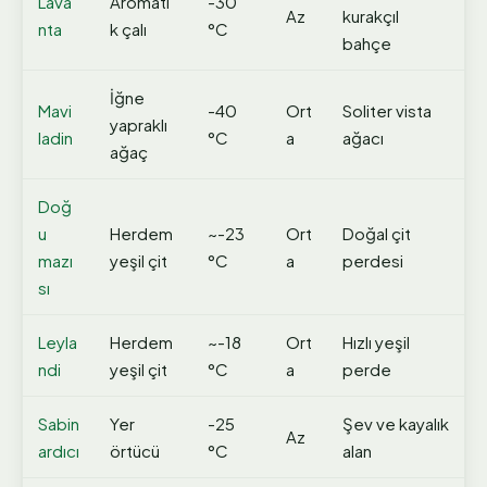
Lava
Aromati
-30
Az
kurakçıl
nta
k çalı
°C
bahçe
İğne
Mavi
-40
Ort
Soliter vista
yapraklı
ladin
°C
a
ağacı
ağaç
Doğ
u
Herdem
~-23
Ort
Doğal çit
mazı
yeşil çit
°C
a
perdesi
sı
Leyla
Herdem
~-18
Ort
Hızlı yeşil
ndi
yeşil çit
°C
a
perde
Sabin
Yer
-25
Şev ve kayalık
Az
ardıcı
örtücü
°C
alan