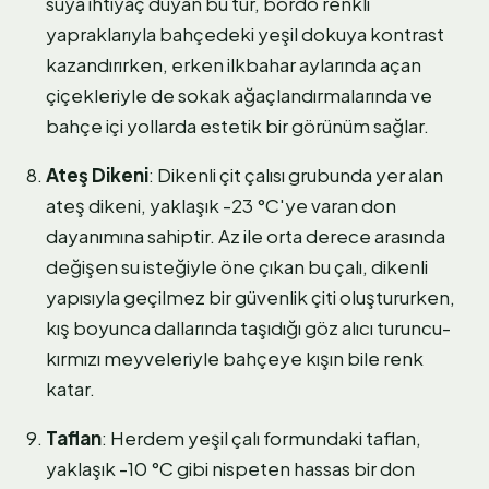
suya ihtiyaç duyan bu tür, bordo renkli
yapraklarıyla bahçedeki yeşil dokuya kontrast
kazandırırken, erken ilkbahar aylarında açan
çiçekleriyle de sokak ağaçlandırmalarında ve
bahçe içi yollarda estetik bir görünüm sağlar.
Ateş Dikeni
: Dikenli çit çalısı grubunda yer alan
ateş dikeni, yaklaşık -23 °C'ye varan don
dayanımına sahiptir. Az ile orta derece arasında
değişen su isteğiyle öne çıkan bu çalı, dikenli
yapısıyla geçilmez bir güvenlik çiti oluştururken,
kış boyunca dallarında taşıdığı göz alıcı turuncu-
kırmızı meyveleriyle bahçeye kışın bile renk
katar.
Taflan
: Herdem yeşil çalı formundaki taflan,
yaklaşık -10 °C gibi nispeten hassas bir don