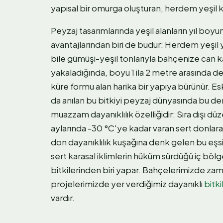
yapısal bir omurga oluşturan, herdem yeşil k
Peyzaj tasarımlarında yeşil alanların yıl boy
avantajlarından biri de budur: Herdem yeşil 
bile gümüşi-yeşil tonlarıyla bahçenize can
yakaladığında, boyu 1 ila 2 metre arasında 
küre formu alan harika bir yapıya bürünür. E
da anılan bu bitkiyi peyzaj dünyasında bu den
muazzam dayanıklılık özelliğidir: Sıra dışı d
aylarında -30 °C'ye kadar varan sert donla
don dayanıklılık kuşağına denk gelen bu eşsi
sert karasal iklimlerin hüküm sürdüğü iç böl
bitkilerinden biri yapar. Bahçelerimizde zam
projelerimizde yer verdiğimiz dayanıklı
bitki
vardır.