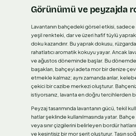
Görünümü ve peyzajda r
Lavantanın bahçedeki görsel etkisi, sadece çi
yeşil renkteki, dar ve üzeri hafif tüylü yapra
doku kazandırır. Bu yaprak dokusu, rüzgarda h
rahatlatıcı aromatik kokuyu yayar. Ancak lavan
ve ağustos döneminde başlar. Bu dönemde b
başakları, bahçeyi adeta mor bir denize çev
etmekle kalmaz; aynı zamanda arılar, kelebek
çekici bir cazibe merkezi oluşturur. Bahçeni
istiyorsanız, lavanta en doğru tercihlerden bir
Peyzaj tasarımında lavantanın gücü, tekil ku
hatlar şeklinde kullanılmasında yatar. Bahçe 
veya sınır çizgilerini belirleyen bordür hatlar
ve kesintisiz bir mor şerit oluşturur. Taşın