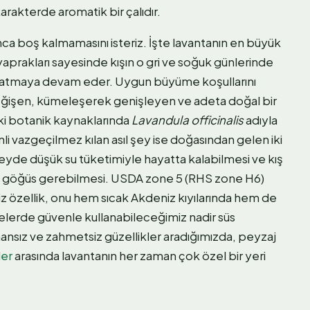
arakterde aromatik bir çalıdır.
unca boş kalmamasını isteriz. İşte lavantanın en büyük
yaprakları sayesinde kışın o gri ve soğuk günlerinde
 katmaya devam eder. Uygun büyüme koşullarını
değişen, kümeleşerek genişleyen ve adeta doğal bir
ski botanik kaynaklarında
Lavandula officinalis
adıyla
li vazgeçilmez kılan asıl şey ise doğasından gelen iki
üzeyde düşük su tüketimiyle hayatta kalabilmesi ve kış
ra göğüs gerebilmesi. USDA zone 5 (RHS zone H6)
z özellik, onu hem sıcak Akdeniz kıyılarında hem de
gelerde güvenle kullanabileceğimiz nadir süs
ansız ve zahmetsiz güzellikler aradığımızda, peyzaj
ler
arasında lavantanın her zaman çok özel bir yeri