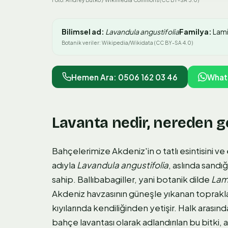
Foto: Andrey Butko / Wikimedia Commons (CC BY-SA 3.0)
Bilimsel ad:
Lavandula angustifolia
Familya:
Lam
Botanik veriler: Wikipedia/Wikidata (CC BY-SA 4.0)
Hemen Ara: 0506 162 03 46
What
Lavanta nedir, nereden ge
Bahçelerimize Akdeniz'in o tatlı esintisini v
adıyla
Lavandula angustifolia
, aslında sand
sahip. Ballıbabagiller, yani botanik dilde
Lam
Akdeniz havzasının güneşle yıkanan toprakları
kıyılarında kendiliğinden yetişir. Halk arasınd
bahçe lavantası olarak adlandırılan bu bitki,