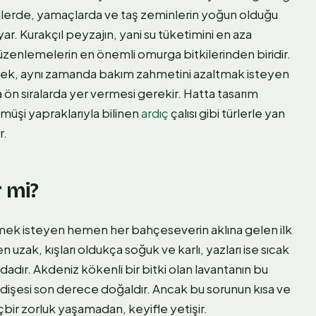
azilerde, yamaçlarda ve taş zeminlerin yoğun olduğu
yar. Kurakçıl peyzajın, yani su tüketimini en aza
üzenlemelerin en önemli omurga bitkilerinden biridir.
rmek, aynı zamanda bakım zahmetini azaltmak isteyen
 ön sıralarda yer vermesi gerekir. Hatta tasarım
müşi yapraklarıyla bilinen
ardıç
çalısı gibi türlerle yan
r.
 mi?
mek isteyen hemen her bahçeseverin aklına gelen ilk
 uzak, kışları oldukça soğuk ve karlı, yazları ise sıcak
dadır. Akdeniz kökenli bir bitki olan lavantanın bu
ndişesi son derece doğaldır. Ancak bu sorunun kısa ve
çbir zorluk yaşamadan, keyifle yetişir.