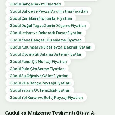
Güdül
Bahçe Bakımı
Fiyatları
Güdül
Bahçe ve Peyzaj Aydınlatma
Fiyatları
Güdül
Çim Ekimi (Tohumla)
Fiyatları
Güdül
Doğal Taş ve Zemin Döşeme
Fiyatları
Güdül
İstinat ve Dekoratif Duvar
Fiyatları
Güdül
Kaya Bahçesi Düzenleme
Fiyatları
Güdül
Kurumsal ve Site Peyzaj Bakımı
Fiyatları
Güdül
Otomatik Sulama Sistemi
Fiyatları
Güdül
Panel Çit Montajı
Fiyatları
Güdül
Rulo Çim Serme
Fiyatları
Güdül
Su Öğesi ve Gölet
Fiyatları
Güdül
Villa Bahçe Peyzajı
Fiyatları
Güdül
Yabani Ot Temizliği
Fiyatları
Güdül
Yol Kenarı ve Refüj Peyzajı
Fiyatları
Güdül
'ya Malzeme Teslimatı (Kum &