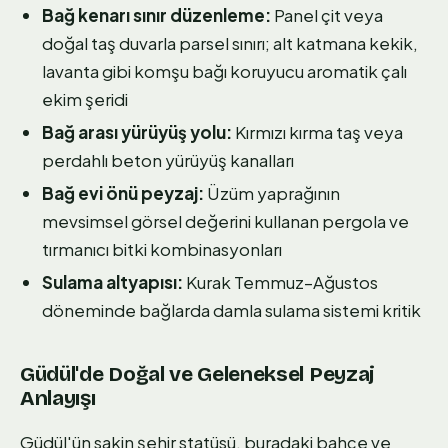
Bağ kenarı sınır düzenleme:
Panel çit veya
doğal taş duvarla parsel sınırı; alt katmana kekik,
lavanta gibi komşu bağı koruyucu aromatik çalı
ekim şeridi
Bağ arası yürüyüş yolu:
Kırmızı kırma taş veya
perdahlı beton yürüyüş kanalları
Bağ evi önü peyzaj:
Üzüm yaprağının
mevsimsel görsel değerini kullanan pergola ve
tırmanıcı bitki kombinasyonları
Sulama altyapısı:
Kurak Temmuz–Ağustos
döneminde bağlarda damla sulama sistemi kritik
Güdül'de Doğal ve Geleneksel Peyzaj
Anlayışı
Güdül'ün sakin şehir statüsü, buradaki bahçe ve