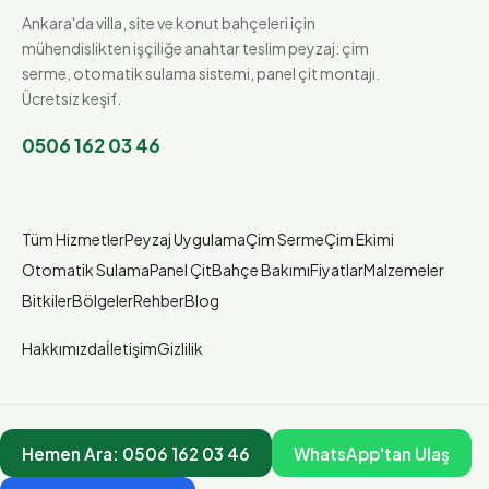
Ankara'da villa, site ve konut bahçeleri için
mühendislikten işçiliğe anahtar teslim peyzaj: çim
serme, otomatik sulama sistemi, panel çit montajı.
Ücretsiz keşif.
0506 162 03 46
Tüm Hizmetler
Peyzaj Uygulama
Çim Serme
Çim Ekimi
Otomatik Sulama
Panel Çit
Bahçe Bakımı
Fiyatlar
Malzemeler
Bitkiler
Bölgeler
Rehber
Blog
Hakkımızda
İletişim
Gizlilik
Hemen Ara:
0506 162 03 46
WhatsApp'tan Ulaş