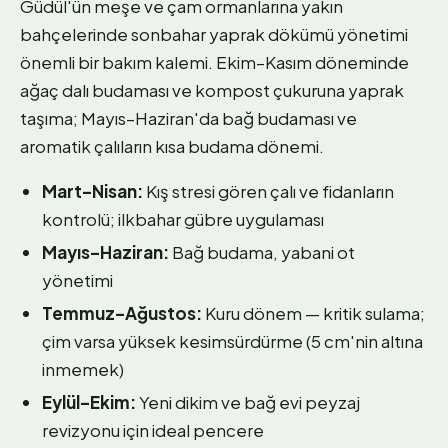
Güdül'ün meşe ve çam ormanlarına yakın
bahçelerinde sonbahar yaprak dökümü yönetimi
önemli bir bakım kalemi. Ekim–Kasım döneminde
ağaç dalı budaması ve kompost çukuruna yaprak
taşıma; Mayıs–Haziran'da bağ budaması ve
aromatik çalıların kısa budama dönemi.
Mart–Nisan:
Kış stresi gören çalı ve fidanların
kontrolü; ilkbahar gübre uygulaması
Mayıs–Haziran:
Bağ budama, yabani ot
yönetimi
Temmuz–Ağustos:
Kuru dönem — kritik sulama;
çim varsa yüksek kesimsürdürme (5 cm'nin altına
inmemek)
Eylül–Ekim:
Yeni dikim ve bağ evi peyzaj
revizyonu için ideal pencere