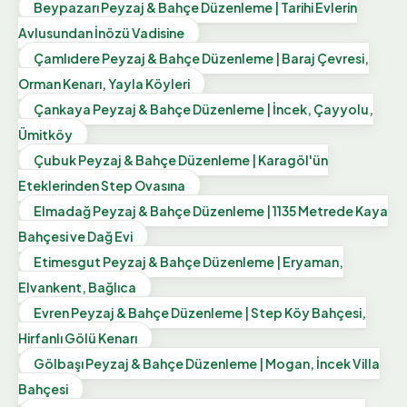
Beypazarı Peyzaj & Bahçe Düzenleme | Tarihi Evlerin
Avlusundan İnözü Vadisine
Çamlıdere Peyzaj & Bahçe Düzenleme | Baraj Çevresi,
Orman Kenarı, Yayla Köyleri
Çankaya Peyzaj & Bahçe Düzenleme | İncek, Çayyolu,
Ümitköy
Çubuk Peyzaj & Bahçe Düzenleme | Karagöl'ün
Eteklerinden Step Ovasına
Elmadağ Peyzaj & Bahçe Düzenleme | 1135 Metrede Kaya
Bahçesi ve Dağ Evi
Etimesgut Peyzaj & Bahçe Düzenleme | Eryaman,
Elvankent, Bağlıca
Evren Peyzaj & Bahçe Düzenleme | Step Köy Bahçesi,
Hirfanlı Gölü Kenarı
Gölbaşı Peyzaj & Bahçe Düzenleme | Mogan, İncek Villa
Bahçesi