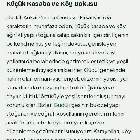
Küçük Kasaba ve Köy Dokusu
Güdül, Ankara’nın geleneksel kırsal kasaba
karakterini muhafaza eden, küçük kasaba ve köy
ağırlıklı yapı stoğuna sahip sakin bir ilçesidir. İlçenin
bu kendine has yerleşim dokusu, genişleyen
mahalle bağlantı yollarını, meydanları ve köy
yollarını da beraberinde getirerek estetik ve yeşil
düzenleme ihtiyaçlarını belirler. Güdül genelinde
hakim olan orman-vadi engebeli zemin yapısı, yol
kenarlarında erozyon kontrolü sağlamayı ve
dayanıklı bitki örtüsüyle yeşil şeritler oluşturmayı
zorunlu kılar. Bizler,
Güdül
ilçesinin bu özel yapı
stoğunun ve coğrafi koşullarının gereksinimlerini
analiz ederek bölgeye en uyumlu çevre
düzenleme çözümlerini sunuyoruz. Karayolları, köy
bağlantı yolları ve belediye sınırları içerisindeki