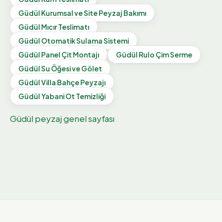
Güdül
Kurumsal ve Site Peyzaj Bakımı
Güdül
Mıcır Teslimatı
Güdül
Otomatik Sulama Sistemi
Güdül
Panel Çit Montajı
Güdül
Rulo Çim Serme
Güdül
Su Öğesi ve Gölet
Güdül
Villa Bahçe Peyzajı
Güdül
Yabani Ot Temizliği
Güdül
peyzaj genel sayfası