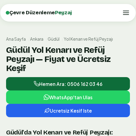
Çevre Düzenleme
Peyzaj
Ana Sayfa
Ankara
Güdül
Yol Kenarı ve Refüj Peyzajı
Güdül Yol Kenarı ve Refüj
Peyzajı — Fiyat ve Ücretsiz
Keşif
Hemen Ara: 0506 162 03 46
WhatsApp'tan Ulas
Ucretsiz Kesif Iste
Güdül'da Yol Kenarı ve Refüj Peyzajı: