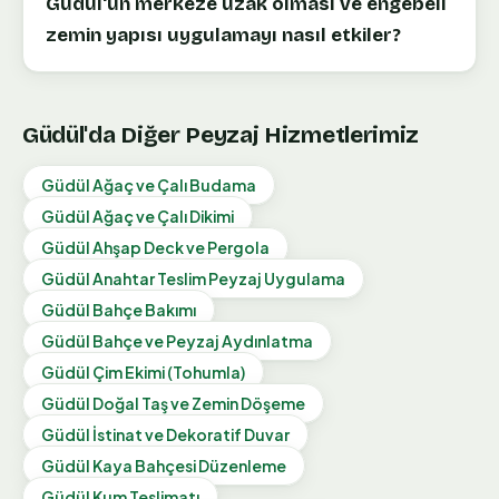
Güdül'ün merkeze uzak olması ve engebeli
zemin yapısı uygulamayı nasıl etkiler?
Güdül
'da Diğer Peyzaj Hizmetlerimiz
Güdül
Ağaç ve Çalı Budama
Güdül
Ağaç ve Çalı Dikimi
Güdül
Ahşap Deck ve Pergola
Güdül
Anahtar Teslim Peyzaj Uygulama
Güdül
Bahçe Bakımı
Güdül
Bahçe ve Peyzaj Aydınlatma
Güdül
Çim Ekimi (Tohumla)
Güdül
Doğal Taş ve Zemin Döşeme
Güdül
İstinat ve Dekoratif Duvar
Güdül
Kaya Bahçesi Düzenleme
Güdül
Kum Teslimatı