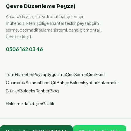
Çevre Düzenleme Peyzaj
Ankara'da villa, site ve konut bahçeleri için
mühendislikten işçiliğe anahtar teslim peyzaj: çim
serme, otomatik sulama sistemi, panel çit montajı.
Ücretsiz keşif.
0506 162 03 46
Tüm Hizmetler
Peyzaj Uygulama
Çim Serme
Çim Ekimi
Otomatik Sulama
Panel Çit
Bahçe Bakımı
Fiyatlar
Malzemeler
Bitkiler
Bölgeler
Rehber
Blog
Hakkımızda
İletişim
Gizlilik