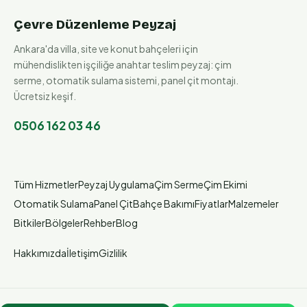
Çevre Düzenleme Peyzaj
Ankara'da villa, site ve konut bahçeleri için
mühendislikten işçiliğe anahtar teslim peyzaj: çim
serme, otomatik sulama sistemi, panel çit montajı.
Ücretsiz keşif.
0506 162 03 46
Tüm Hizmetler
Peyzaj Uygulama
Çim Serme
Çim Ekimi
Otomatik Sulama
Panel Çit
Bahçe Bakımı
Fiyatlar
Malzemeler
Bitkiler
Bölgeler
Rehber
Blog
Hakkımızda
İletişim
Gizlilik