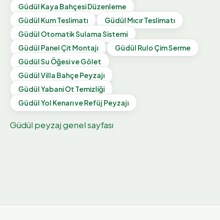
Güdül
Kaya Bahçesi Düzenleme
Güdül
Kum Teslimatı
Güdül
Mıcır Teslimatı
Güdül
Otomatik Sulama Sistemi
Güdül
Panel Çit Montajı
Güdül
Rulo Çim Serme
Güdül
Su Öğesi ve Gölet
Güdül
Villa Bahçe Peyzajı
Güdül
Yabani Ot Temizliği
Güdül
Yol Kenarı ve Refüj Peyzajı
Güdül
peyzaj genel sayfası