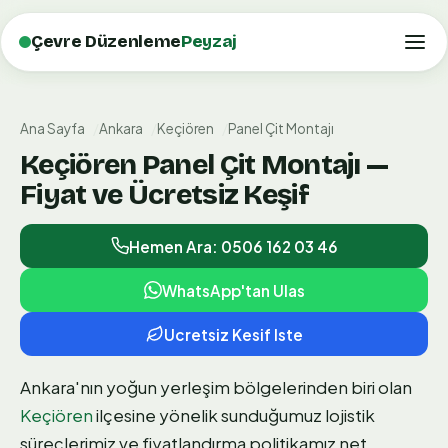
Çevre Düzenleme
Peyzaj
Ana Sayfa
Ankara
Keçiören
Panel Çit Montajı
Keçiören Panel Çit Montajı —
Fiyat ve Ücretsiz Keşif
Hemen Ara: 0506 162 03 46
WhatsApp'tan Ulas
Ucretsiz Kesif Iste
Ankara'nın yoğun yerleşim bölgelerinden biri olan
Keçiören
ilçesine yönelik sunduğumuz lojistik
süreçlerimiz ve fiyatlandırma politikamız net