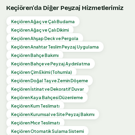
Keçiören
'da Diğer Peyzaj Hizmetlerimiz
Keçiören
Ağaç ve Çalı Budama
Keçiören
Ağaç ve Çalı Dikimi
Keçiören
Ahşap Deck ve Pergola
Keçiören
Anahtar Teslim Peyzaj Uygulama
Keçiören
Bahçe Bakımı
Keçiören
Bahçe ve Peyzaj Aydınlatma
Keçiören
Çim Ekimi (Tohumla)
Keçiören
Doğal Taş ve Zemin Döşeme
Keçiören
İstinat ve Dekoratif Duvar
Keçiören
Kaya Bahçesi Düzenleme
Keçiören
Kum Teslimatı
Keçiören
Kurumsal ve Site Peyzaj Bakımı
Keçiören
Mıcır Teslimatı
Keçiören
Otomatik Sulama Sistemi