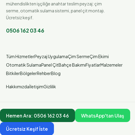
mühendislikten işçiliğe anahtar teslim peyzaj: çim
serme, otomatik sulama sistemi, panel çit montajı.
Ücretsiz keşif.
0506 162 03 46
Tüm Hizmetler
Peyzaj Uygulama
Çim Serme
Çim Ekimi
Otomatik Sulama
Panel Çit
Bahçe Bakımı
Fiyatlar
Malzemeler
Bitkiler
Bölgeler
Rehber
Blog
Hakkımızda
İletişim
Gizlilik
Hemen Ara:
0506 162 03 46
WhatsApp'tan Ulaş
Ücretsiz Keşif İste