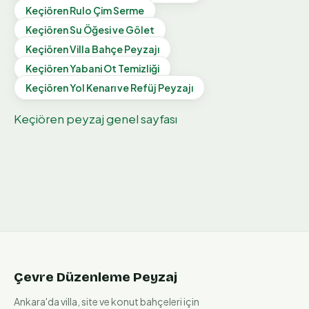
Keçiören
Rulo Çim Serme
Keçiören
Su Öğesi ve Gölet
Keçiören
Villa Bahçe Peyzajı
Keçiören
Yabani Ot Temizliği
Keçiören
Yol Kenarı ve Refüj Peyzajı
Keçiören
peyzaj genel sayfası
Çevre Düzenleme Peyzaj
Ankara'da villa, site ve konut bahçeleri için