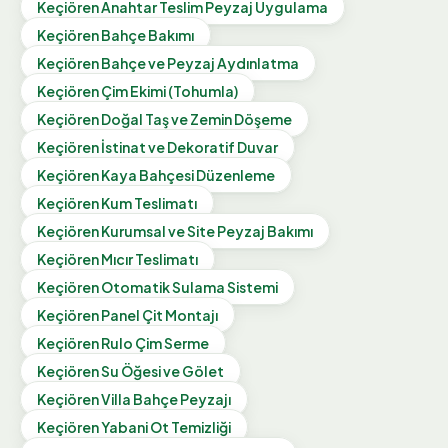
Keçiören
Anahtar Teslim Peyzaj Uygulama
Keçiören
Bahçe Bakımı
Keçiören
Bahçe ve Peyzaj Aydınlatma
Keçiören
Çim Ekimi (Tohumla)
Keçiören
Doğal Taş ve Zemin Döşeme
Keçiören
İstinat ve Dekoratif Duvar
Keçiören
Kaya Bahçesi Düzenleme
Keçiören
Kum Teslimatı
Keçiören
Kurumsal ve Site Peyzaj Bakımı
Keçiören
Mıcır Teslimatı
Keçiören
Otomatik Sulama Sistemi
Keçiören
Panel Çit Montajı
Keçiören
Rulo Çim Serme
Keçiören
Su Öğesi ve Gölet
Keçiören
Villa Bahçe Peyzajı
Keçiören
Yabani Ot Temizliği