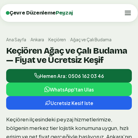
Çevre Düzenleme
Peyzaj
Ana Sayfa
Ankara
Keçiören
Ağaç ve Çalı Budama
Keçiören Ağaç ve Çalı Budama
— Fiyat ve Ücretsiz Keşif
Hemen Ara: 0506 162 03 46
WhatsApp'tan Ulas
Ucretsiz Kesif Iste
Keçiören ilçesindeki peyzaj hizmetlerimize,
bölgenin merkez tier lojistik konumuna uygun, hızlı
erişim ve net fiyat gerçeğiyle başlıyoruz. Ankara'nın