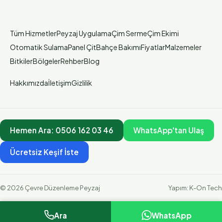
Tüm Hizmetler
Peyzaj Uygulama
Çim Serme
Çim Ekimi
Otomatik Sulama
Panel Çit
Bahçe Bakımı
Fiyatlar
Malzemeler
Bitkiler
Bölgeler
Rehber
Blog
Hakkımızda
İletişim
Gizlilik
Hemen Ara:
0506 162 03 46
WhatsApp'tan Ulaş
Ücretsiz Keşif İste
©
2026
Çevre Düzenleme Peyzaj
Yapım:
K-On Tech
Ara
WhatsApp