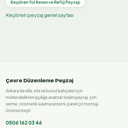
Keçiören
Yol Kenarı ve Refüj Peyzajı
Keçiören
peyzaj genel sayfası
Çevre Düzenleme Peyzaj
Ankara'da villa, site ve konut bahçeleri için
mühendislikten işçiliğe anahtar teslim peyzaj: çim
serme, otomatik sulama sistemi, panel çit montajı.
Ücretsiz keşif.
0506 162 03 46