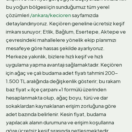
bu yoğun bölgesi için sunduğumuz tüm yerel
çözümleri
/ankara/kecioren
sayfamızda
detaylandırıyoruz. Keçiören geneline ücretsiz keşif
imkanı sunuyor; Etlik, Bağlum, Esertepe, Aktepe ve
çevresindeki mahallelere yönelik ekip planımızı
mesafeye göre hassas şekilde ayarlıyoruz.
Merkeze yakınlık, bizlere hızlı keşif ve hızlı
uygulama yapma avantajı sağlamaktadır. Keçiören
için ağaç ve çalı budama adet fiyatı tahmini 200-
1.500 TL aralığında değişkenlik gösterir; bu rakam
baz fiyat × ilçe çarpanı ×1 formülü üzerinden
hesaplanmakta olup, ağaç boyu, türü ve dar
sokaklardan kaynaklanan erişim zorluğuna göre
adet bazında belirlenir. Kesin fiyat, budama
yapılacak alanın durumuna ve erişim koşullarına
göre ücretsiz keşif sırasında netleşmektedir.