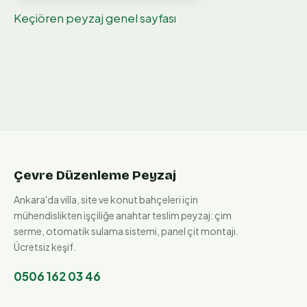
Keçiören
peyzaj genel sayfası
Çevre Düzenleme Peyzaj
Ankara'da villa, site ve konut bahçeleri için
mühendislikten işçiliğe anahtar teslim peyzaj: çim
serme, otomatik sulama sistemi, panel çit montajı.
Ücretsiz keşif.
0506 162 03 46