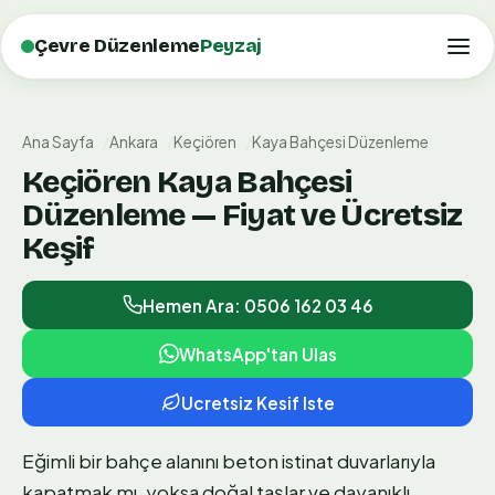
Çevre Düzenleme
Peyzaj
Ana Sayfa
Ankara
Keçiören
Kaya Bahçesi Düzenleme
Keçiören Kaya Bahçesi
Düzenleme — Fiyat ve Ücretsiz
Keşif
Hemen Ara: 0506 162 03 46
WhatsApp'tan Ulas
Ucretsiz Kesif Iste
Eğimli bir bahçe alanını beton istinat duvarlarıyla
kapatmak mı, yoksa doğal taşlar ve dayanıklı