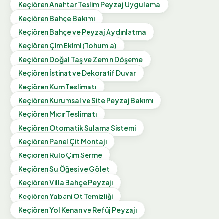
Keçiören
Anahtar Teslim Peyzaj Uygulama
Keçiören
Bahçe Bakımı
Keçiören
Bahçe ve Peyzaj Aydınlatma
Keçiören
Çim Ekimi (Tohumla)
Keçiören
Doğal Taş ve Zemin Döşeme
Keçiören
İstinat ve Dekoratif Duvar
Keçiören
Kum Teslimatı
Keçiören
Kurumsal ve Site Peyzaj Bakımı
Keçiören
Mıcır Teslimatı
Keçiören
Otomatik Sulama Sistemi
Keçiören
Panel Çit Montajı
Keçiören
Rulo Çim Serme
Keçiören
Su Öğesi ve Gölet
Keçiören
Villa Bahçe Peyzajı
Keçiören
Yabani Ot Temizliği
Keçiören
Yol Kenarı ve Refüj Peyzajı