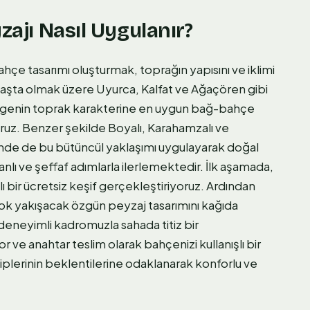
zajı Nasıl Uygulanır?
ahçe tasarımı oluşturmak, toprağın yapısını ve iklimi
 başta olmak üzere Uyurca, Kalfat ve Ağaçören gibi
lgenin toprak karakterine en uygun bağ-bahçe
oruz. Benzer şekilde Boyalı, Karahamzalı ve
rinde de bu bütüncül yaklaşımı uygulayarak doğal
lı ve şeffaf adımlarla ilerlemektedir. İlk aşamada,
 bir ücretsiz keşif gerçekleştiriyoruz. Ardından
n çok yakışacak özgün peyzaj tasarımını kağıda
deneyimli kadromuzla sahada titiz bir
r ve anahtar teslim olarak bahçenizi kullanışlı bir
hiplerinin beklentilerine odaklanarak konforlu ve