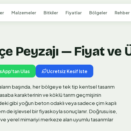
er
Malzemeler
Bitkiler
Fiyatlar
Bölgeler
Rehber
çe Peyzajı — Fiyat ve 
sApp'tan Ulas
Ucretsiz Kesif Iste
ların başında, her bölgeye tek tip kentsel tasarım
 kasaba karakterinin ve köklü tarım geçmişinin
deki gibi yoğun beton odaklı veya sadece çim kaplı
de işlevsel bir fiyaskoyla sonuçlanır. Doğrusu ise,
ni ve yerel mimariyi merkeze alan uyumlu tasarımlar