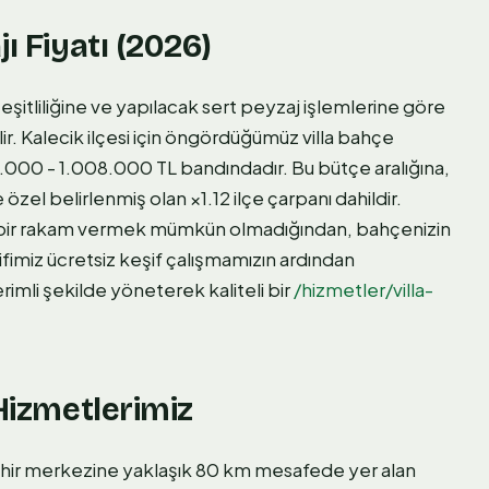
ı Fiyatı (2026)
eşitliliğine ve yapılacak sert peyzaj işlemlerine göre
ir. Kalecik ilçesi için öngördüğümüz villa bahçe
168.000 - 1.008.000 TL bandındadır. Bu bütçe aralığına,
e özel belirlenmiş olan ×1.12 ilçe çarpanı dahildir.
 bir rakam vermek mümkün olmadığından, bahçenizin
ifimiz ücretsiz keşif çalışmamızın ardından
imli şekilde yöneterek kaliteli bir
/hizmetler/villa-
 Hizmetlerimiz
hir merkezine yaklaşık 80 km mesafede yer alan