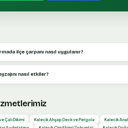
ırmada ilçe çarpanı nasıl uygulanır?
yzajını nasıl etkiler?
izmetlerimiz
e Çalı Dikimi
Kalecik
Ahşap Deck ve Pergola
Kalecik
Ana
zaj Aydınlatma
Kalecik
Çim Ekimi (Tohumla)
Kalecik
Doğa