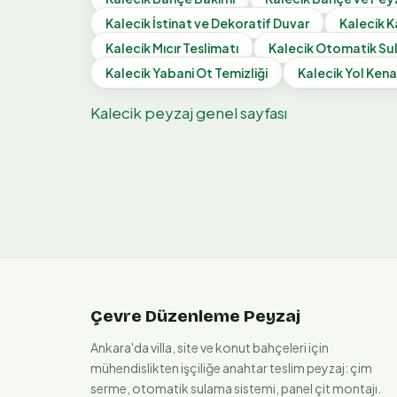
Kalecik
İstinat ve Dekoratif Duvar
Kalecik
K
Kalecik
Mıcır Teslimatı
Kalecik
Otomatik Su
Kalecik
Yabani Ot Temizliği
Kalecik
Yol Kena
Kalecik
peyzaj genel sayfası
Çevre Düzenleme Peyzaj
Ankara'da villa, site ve konut bahçeleri için
mühendislikten işçiliğe anahtar teslim peyzaj: çim
serme, otomatik sulama sistemi, panel çit montajı.