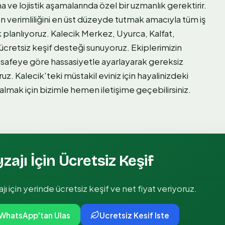
ve lojistik aşamalarında özel bir uzmanlık gerektirir.
 verimliliğini en üst düzeyde tutmak amacıyla tüm iş
k planlıyoruz. Kalecik Merkez, Uyurca, Kalfat,
retsiz keşif desteği sunuyoruz. Ekiplerimizin
esafeye göre hassasiyetle ayarlayarak gereksiz
. Kalecik'teki müstakil eviniz için hayalinizdeki
mak için bizimle hemen iletişime geçebilirsiniz.
yzajı
İçin Ücretsiz Keşif
jı
için yerinde ücretsiz keşif ve net fiyat veriyoruz.
WhatsApp'tan Ulas
Ucretsiz Kesif Iste