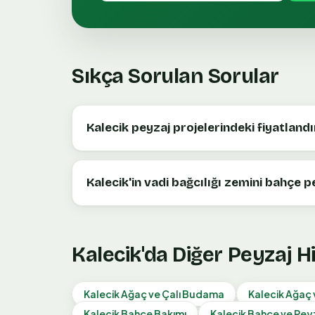
Sıkça Sorulan Sorular
Kalecik peyzaj projelerindeki fiyatland
Kalecik'in vadi bağcılığı zemini bahçe pe
Kalecik
'da Diğer Peyzaj H
Kalecik
Ağaç ve Çalı Budama
Kalecik
Ağaç v
Kalecik
Bahçe Bakımı
Kalecik
Bahçe ve Pey