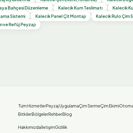
aya Bahçesi Düzenleme
Kalecik
Kum Teslimatı
Kalecik
Ku
lama Sistemi
Kalecik
Panel Çit Montajı
Kalecik
Rulo Çim 
rı ve Refüj Peyzajı
Tüm Hizmetler
Peyzaj Uygulama
Çim Serme
Çim Ekimi
Otoma
Bitkiler
Bölgeler
Rehber
Blog
Hakkımızda
İletişim
Gizlilik