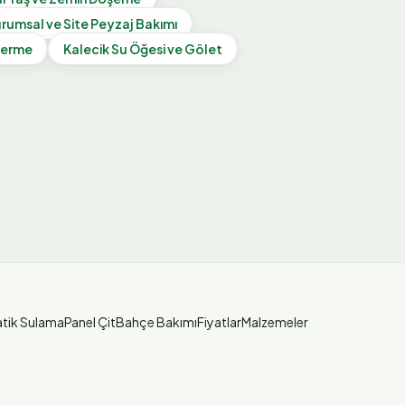
rumsal ve Site Peyzaj Bakımı
Serme
Kalecik
Su Öğesi ve Gölet
tik Sulama
Panel Çit
Bahçe Bakımı
Fiyatlar
Malzemeler