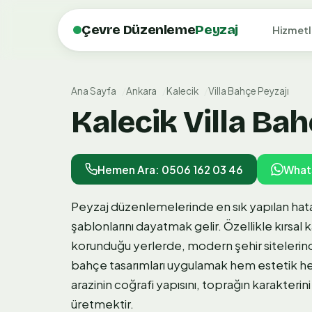
Çevre Düzenleme
Peyzaj
Hizmetl
Ana Sayfa
Ankara
Kalecik
Villa Bahçe Peyzajı
Kalecik Villa Bah
Hemen Ara: 0506 162 03 46
What
Peyzaj düzenlemelerinde en sık yapılan hata
şablonlarını dayatmak gelir. Özellikle kırsal
korunduğu yerlerde, modern şehir sitelerin
bahçe tasarımları uygulamak hem estetik hem 
arazinin coğrafi yapısını, toprağın karakteri
üretmektir.