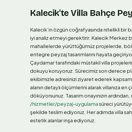
Kalecik'te Villa Bahçe Pey
Kalecik’in özgün coğrafyasında nitelikli bir b
iyi analiz etmeyi gerektirir. Kalecik Merkez
mahallelerde yürüttüğümüz projelerde, bö
entegre peyzaj tasarımlarını hayata geçiriy
Çaydamar tarafındaki müstakil villa projele
dokuyu koruyoruz. Sürecimiz son derece plan
ekibimizle adresinizi ziyaret ederek kapsamlı
alanın detaylı ölçümlerini alarak villanıza e
döküyorsunuz. Tasarım onayınızın ardından, 
/hizmetler/peyzaj-uygulama
süreci yürütüyo
şekilde teslim ediyoruz. Her adımda villa sa
estetik alanlar inşa ediyoruz.