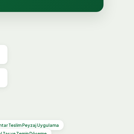
htar Teslim Peyzaj Uygulama
l Taş ve Zemin Döşeme