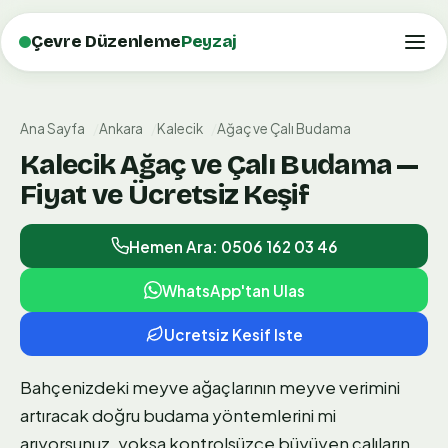
Çevre Düzenleme
Peyzaj
Ana Sayfa
Ankara
Kalecik
Ağaç ve Çalı Budama
Kalecik Ağaç ve Çalı Budama —
Fiyat ve Ücretsiz Keşif
Hemen Ara: 0506 162 03 46
WhatsApp'tan Ulas
Ucretsiz Kesif Iste
Bahçenizdeki meyve ağaçlarının meyve verimini
artıracak doğru budama yöntemlerini mi
arıyorsunuz, yoksa kontrolsüzce büyüyen çalıların