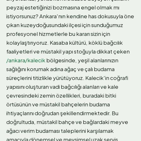
peyzaj estetiğinizi bozmasına engel olmak mı
istiyorsunuz? Ankara'nın kendine has dokusuyla öne
çıkan kuzeydoğusundaki ilçesi için sunduğumuz
profesyonel hizmetlerle bu kararı sizin için
kolaylaştırıyoruz. Kasaba kültürü, köklü bağcılık
faaliyetleri ve müstakil yapı stoğuyla dikkat çeken
/ankara/kalecik
bölgesinde, yeşil alanlarınızın
sağlığını korumak adına ağaç ve çalı budama
süreçlerini titizlikle yürütüyoruz. Kalecik'in coğrafi
yapısını oluşturan vadi bağcılığı alanları ve kale
çevresindeki zemin özellikleri, buradaki bitki
örtüsünün ve müstakil bahçelerin budama
ihtiyaçlarını doğrudan şekillendirmektedir. Bu
doğrultuda, müstakil bahçe ve bağlardaki meyve
ağacı verim budaması taleplerini karşılamak
amacıyla dönemsel ve mevsimsel uzak servis