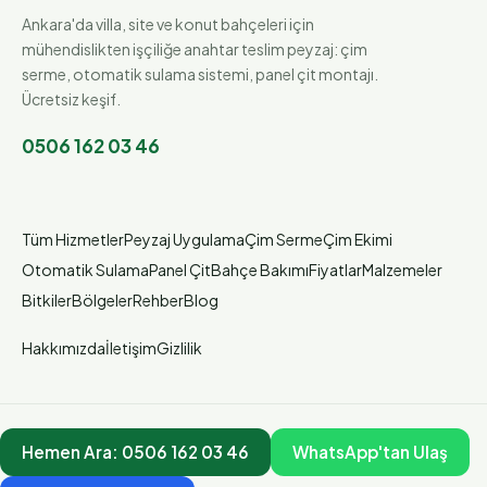
Ankara'da villa, site ve konut bahçeleri için
mühendislikten işçiliğe anahtar teslim peyzaj: çim
serme, otomatik sulama sistemi, panel çit montajı.
Ücretsiz keşif.
0506 162 03 46
Tüm Hizmetler
Peyzaj Uygulama
Çim Serme
Çim Ekimi
Otomatik Sulama
Panel Çit
Bahçe Bakımı
Fiyatlar
Malzemeler
Bitkiler
Bölgeler
Rehber
Blog
Hakkımızda
İletişim
Gizlilik
Hemen Ara:
0506 162 03 46
WhatsApp'tan Ulaş