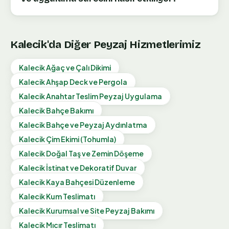
Kalecik
'da Diğer Peyzaj Hizmetlerimiz
Kalecik
Ağaç ve Çalı Dikimi
Kalecik
Ahşap Deck ve Pergola
Kalecik
Anahtar Teslim Peyzaj Uygulama
Kalecik
Bahçe Bakımı
Kalecik
Bahçe ve Peyzaj Aydınlatma
Kalecik
Çim Ekimi (Tohumla)
Kalecik
Doğal Taş ve Zemin Döşeme
Kalecik
İstinat ve Dekoratif Duvar
Kalecik
Kaya Bahçesi Düzenleme
Kalecik
Kum Teslimatı
Kalecik
Kurumsal ve Site Peyzaj Bakımı
Kalecik
Mıcır Teslimatı