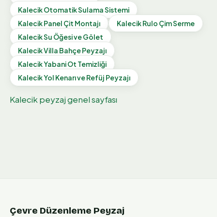
Kalecik
Otomatik Sulama Sistemi
Kalecik
Panel Çit Montajı
Kalecik
Rulo Çim Serme
Kalecik
Su Öğesi ve Gölet
Kalecik
Villa Bahçe Peyzajı
Kalecik
Yabani Ot Temizliği
Kalecik
Yol Kenarı ve Refüj Peyzajı
Kalecik
peyzaj genel sayfası
Çevre Düzenleme Peyzaj