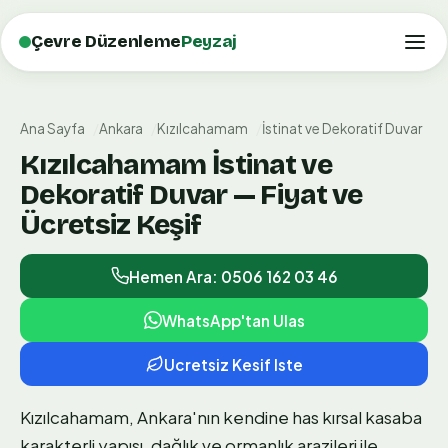
Çevre Düzenleme
Peyzaj
Ana Sayfa
Ankara
Kızılcahamam
İstinat ve Dekoratif Duvar
Kızılcahamam İstinat ve
Dekoratif Duvar — Fiyat ve
Ücretsiz Keşif
Hemen Ara: 0506 162 03 46
WhatsApp'tan Ulas
Ucretsiz Kesif Iste
Kızılcahamam, Ankara'nın kendine has kırsal kasaba
karakterli yapısı, dağlık ve ormanlık arazileri ile