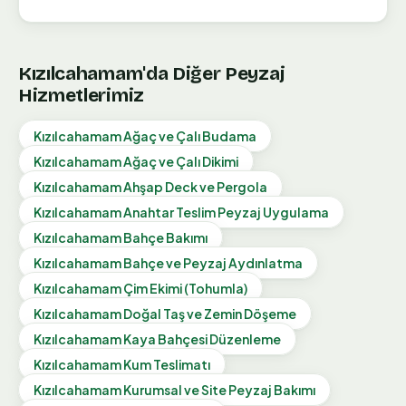
Kızılcahamam
'da Diğer Peyzaj
Hizmetlerimiz
Kızılcahamam
Ağaç ve Çalı Budama
Kızılcahamam
Ağaç ve Çalı Dikimi
Kızılcahamam
Ahşap Deck ve Pergola
Kızılcahamam
Anahtar Teslim Peyzaj Uygulama
Kızılcahamam
Bahçe Bakımı
Kızılcahamam
Bahçe ve Peyzaj Aydınlatma
Kızılcahamam
Çim Ekimi (Tohumla)
Kızılcahamam
Doğal Taş ve Zemin Döşeme
Kızılcahamam
Kaya Bahçesi Düzenleme
Kızılcahamam
Kum Teslimatı
Kızılcahamam
Kurumsal ve Site Peyzaj Bakımı