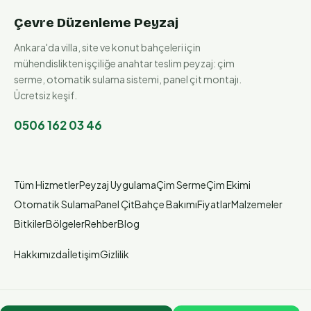
Çevre Düzenleme Peyzaj
Ankara'da villa, site ve konut bahçeleri için
mühendislikten işçiliğe anahtar teslim peyzaj: çim
serme, otomatik sulama sistemi, panel çit montajı.
Ücretsiz keşif.
0506 162 03 46
Tüm Hizmetler
Peyzaj Uygulama
Çim Serme
Çim Ekimi
Otomatik Sulama
Panel Çit
Bahçe Bakımı
Fiyatlar
Malzemeler
Bitkiler
Bölgeler
Rehber
Blog
Hakkımızda
İletişim
Gizlilik