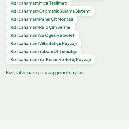
Kızılcahamam
Mıcır Teslimatı
Kızılcahamam
Otomatik Sulama Sistemi
Kızılcahamam
Panel Çit Montajı
Kızılcahamam
Rulo Çim Serme
Kızılcahamam
Su Öğesi ve Gölet
Kızılcahamam
Villa Bahçe Peyzajı
Kızılcahamam
Yabani Ot Temizliği
Kızılcahamam
Yol Kenarı ve Refüj Peyzajı
Kızılcahamam
peyzaj genel sayfası