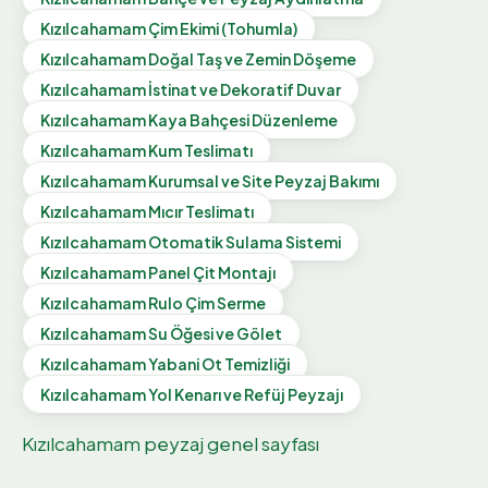
Kızılcahamam
Çim Ekimi (Tohumla)
Kızılcahamam
Doğal Taş ve Zemin Döşeme
Kızılcahamam
İstinat ve Dekoratif Duvar
Kızılcahamam
Kaya Bahçesi Düzenleme
Kızılcahamam
Kum Teslimatı
Kızılcahamam
Kurumsal ve Site Peyzaj Bakımı
Kızılcahamam
Mıcır Teslimatı
Kızılcahamam
Otomatik Sulama Sistemi
Kızılcahamam
Panel Çit Montajı
Kızılcahamam
Rulo Çim Serme
Kızılcahamam
Su Öğesi ve Gölet
Kızılcahamam
Yabani Ot Temizliği
Kızılcahamam
Yol Kenarı ve Refüj Peyzajı
Kızılcahamam
peyzaj genel sayfası