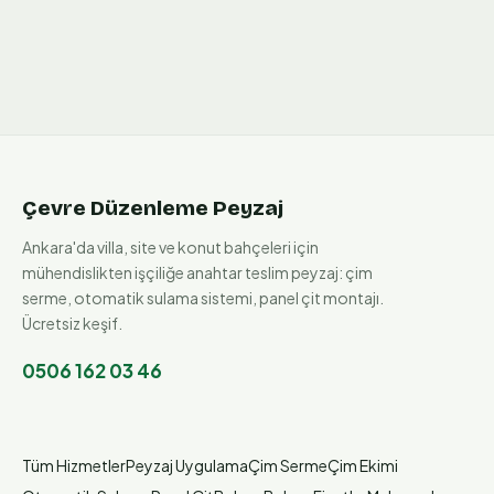
Çevre Düzenleme Peyzaj
Ankara'da villa, site ve konut bahçeleri için
mühendislikten işçiliğe anahtar teslim peyzaj: çim
serme, otomatik sulama sistemi, panel çit montajı.
Ücretsiz keşif.
0506 162 03 46
Tüm Hizmetler
Peyzaj Uygulama
Çim Serme
Çim Ekimi