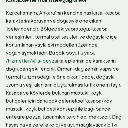
kasaba+termal otel+yayla evi
Kızılcahamam, Ankara’nın kendine has kırsal kasaba
karakterini koruyan ve doğasıyla öne çıkan
ilçelerindendir. Bölgedeki yapı stoğu; kasaba
yerleşimleri, termal otel tesisleri ve doğayla iç içe
konumlanan yayla evi modelleri üzerinde
yoğunlaşmaktadır. Bu çok boyutlu yapı,
/hizmetler/villa-peyzaj
taleplerinin de karakterini
doğrudan şekillendirir. Orman-dağ zemin yapısı ve
termal turizm odağı ile öne çıkan ilçede, doğayla
uyumlu yeşil alanların oluşturulması kritik önem taşır.
Kasaba ve köylerde bulunan müstakil köşk
bahçeleri için daha çok geleneksel kasaba/köy
müstakil köşk bahçesi konsepti ile bağ-bahçe
entegre peyzaj tasarımları tercih edilmektedir. Dağ
havasına ve yerel ekolojiye uyum sağlayacak bitki