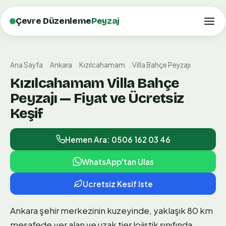
Çevre Düzenleme
Peyzaj
Ana Sayfa
Ankara
Kızılcahamam
Villa Bahçe Peyzajı
Kızılcahamam Villa Bahçe
Peyzajı — Fiyat ve Ücretsiz
Keşif
Hemen Ara: 0506 162 03 46
WhatsApp'tan Ulas
Ucretsiz Kesif Iste
Ankara şehir merkezinin kuzeyinde, yaklaşık 80 km
mesafede yer alan ve uzak tier lojistik sınıfında