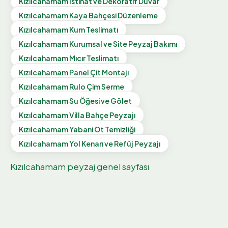
Kızılcahamam
İstinat ve Dekoratif Duvar
Kızılcahamam
Kaya Bahçesi Düzenleme
Kızılcahamam
Kum Teslimatı
Kızılcahamam
Kurumsal ve Site Peyzaj Bakımı
Kızılcahamam
Mıcır Teslimatı
Kızılcahamam
Panel Çit Montajı
Kızılcahamam
Rulo Çim Serme
Kızılcahamam
Su Öğesi ve Gölet
Kızılcahamam
Villa Bahçe Peyzajı
Kızılcahamam
Yabani Ot Temizliği
Kızılcahamam
Yol Kenarı ve Refüj Peyzajı
Kızılcahamam
peyzaj genel sayfası