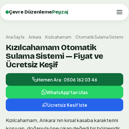
Çevre Düzenleme
Peyzaj
Ana Sayfa
Ankara
Kızılcahamam
Otomatik Sulama Sistemi
Kızılcahamam Otomatik
Sulama Sistemi — Fiyat ve
Ücretsiz Keşif
Hemen Ara: 0506 162 03 46
WhatsApp'tan Ulas
Ucretsiz Kesif Iste
Kızılcahamam, Ankara’nın kırsal kasaba karakterini
koruyan, doğasıyla öne çıkan değerli bir bölgesidir.