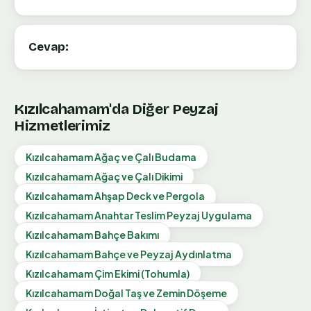
Cevap:
Kızılcahamam
'da Diğer Peyzaj
Hizmetlerimiz
Kızılcahamam
Ağaç ve Çalı Budama
Kızılcahamam
Ağaç ve Çalı Dikimi
Kızılcahamam
Ahşap Deck ve Pergola
Kızılcahamam
Anahtar Teslim Peyzaj Uygulama
Kızılcahamam
Bahçe Bakımı
Kızılcahamam
Bahçe ve Peyzaj Aydınlatma
Kızılcahamam
Çim Ekimi (Tohumla)
Kızılcahamam
Doğal Taş ve Zemin Döşeme