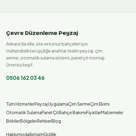
Çevre Düzenleme Peyzaj
Ankara'da villa, site ve konut bahçeleri için
mühendislikten işçiliğe anahtar teslim peyzaj: çim
serme, otomatik sulama sistemi, panel çit montajı.
Ücretsiz keşif.
0506 162 03 46
Tüm Hizmetler
Peyzaj Uygulama
Çim Serme
Çim Ekimi
Otomatik Sulama
Panel Çit
Bahçe Bakımı
Fiyatlar
Malzemeler
Bitkiler
Bölgeler
Rehber
Blog
Hakkımızda
İletişim
Gizlilik