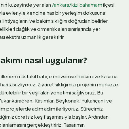
a'nın kuzeyinde yer alan
/ankara/kizilcahamam
ilçesi,
ayla evleriyle kendine has bir yerleşim dokusuna
ihtiyaçlarını ve bakım sıklığını doğrudan belirler.
likleri dağlık ve ormanlık alan sınırlarında yer
sı ekstra uzmanlık gerektirir.
kımı nasıl uygulanır?
illenen müstakil bahçe mevsimsel bakımı ve kasaba
ritası izliyoruz. Ziyaret sıklığımızı projenin merkeze
ülebilir bir yeşil alan yönetimi sağlıyoruz. Bu
ukarıkaraören, Kasımlar, Beşkonak, Yukarıçanlı ve
 projelerde adım adım ilerliyoruz. Sürecimiz
tiğimiz ücretsiz keşif aşamasıyla başlar. Ardından
lanlamasını gerçekleştiririz. Tasarımın