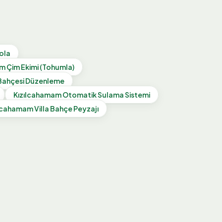
ola
am
Çim Ekimi (Tohumla)
Bahçesi Düzenleme
Kızılcahamam
Otomatik Sulama Sistemi
ılcahamam
Villa Bahçe Peyzajı