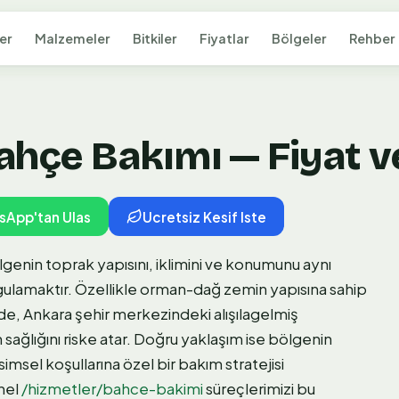
er
Malzemeler
Bitkiler
Fiyatlar
Bölgeler
Rehber
hçe Bakımı — Fiyat ve
sApp'tan Ulas
Ucretsiz Kesif Iste
genin toprak yapısını, iklimini ve konumunu aynı
gulamaktır. Özellikle orman-dağ zemin yapısına sahip
e, Ankara şehir merkezindeki alışılagelmiş
sağlığını riske atar. Doğru yaklaşım ise bölgenin
msel koşullarına özel bir bakım stratejisi
nel
/hizmetler/bahce-bakimi
süreçlerimizi bu