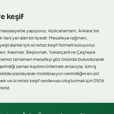
e keşif
 hassasiyetle yapıyoruz. Kızılcahamam, Ankara'nın
tier) yer alan bir ilçedir. Mesafeye rağmen,
il alanlar için ücretsiz keşif hizmeti sunuyoruz.
en, Kasımlar, Beşkonak, Yukarıçanlı ve Çeştepe
nlamamızı tamamen mesafeyi göz önünde bulundurarak
 getirdiği zaman kaybını önlemek amacıyla, tüm iş
ekilde planlayarak mobilizasyon verimliliğini en üst
mek ve ücretsiz keşif randevusu oluşturmak için 0506
siniz.