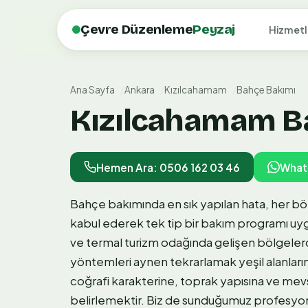
Çevre Düzenleme
Peyzaj
Hizmetl
Ana Sayfa
Ankara
Kızılcahamam
Bahçe Bakımı
Kızılcahamam Ba
Hemen Ara: 0506 162 03 46
What
Bahçe bakımında en sık yapılan hata, her böl
kabul ederek tek tip bir bakım programı uy
ve termal turizm odağında gelişen bölgelerd
yöntemleri aynen tekrarlamak yeşil alanların 
coğrafi karakterine, toprak yapısına ve mevsi
belirlemektir. Biz de sunduğumuz profesyo