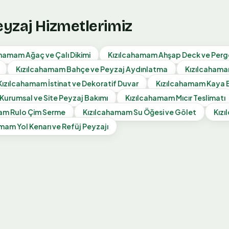
eyzaj Hizmetlerimiz
ahamam
Ağaç ve Çalı Dikimi
Kızılcahamam
Ahşap Deck ve Perg
Kızılcahamam
Bahçe ve Peyzaj Aydınlatma
Kızılcaham
Kızılcahamam
İstinat ve Dekoratif Duvar
Kızılcahamam
Kaya 
Kurumsal ve Site Peyzaj Bakımı
Kızılcahamam
Mıcır Teslimatı
mam
Rulo Çim Serme
Kızılcahamam
Su Öğesi ve Gölet
Kız
amam
Yol Kenarı ve Refüj Peyzajı