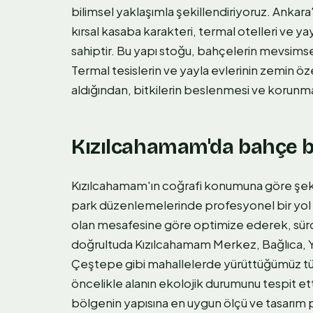
bilimsel yaklaşımla şekillendiriyoruz. Ankar
kırsal kasaba karakteri, termal otelleri ve y
sahiptir. Bu yapı stoğu, bahçelerin mevsimsel 
Termal tesislerin ve yayla evlerinin zemin özel
aldığından, bitkilerin beslenmesi ve korunma
Kızılcahamam'da bahçe ba
Kızılcahamam'ın coğrafi konumuna göre şek
park düzenlemelerinde profesyonel bir yol ha
olan mesafesine göre optimize ederek, sürdür
doğrultuda Kızılcahamam Merkez, Bağlıca, Y
Çeştepe gibi mahallelerde yürüttüğümüz tüm
öncelikle alanın ekolojik durumunu tespit et
bölgenin yapısına en uygun ölçü ve tasarım p