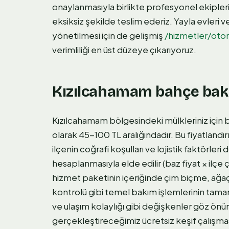
onaylanmasıyla birlikte profesyonel ekiple
eksiksiz şekilde teslim ederiz. Yayla evleri
yönetilmesi için de gelişmiş
/hizmetler/oto
verimliliği en üst düzeye çıkarıyoruz.
Kızılcahamam bahçe bakım
Kızılcahamam bölgesindeki mülkleriniz için 
olarak 45-100 TL aralığındadır. Bu fiyatland
ilçenin coğrafi koşulları ve lojistik faktörleri
hesaplanmasıyla elde edilir (baz fiyat × ilç
hizmet paketinin içeriğinde çim biçme, ağ
kontrolü gibi temel bakım işlemlerinin tamam
ve ulaşım kolaylığı gibi değişkenler göz önün
gerçekleştireceğimiz ücretsiz keşif çalışmas