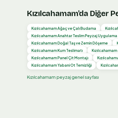
Kızılcahamam
'da Diğer P
Kızılcahamam
Ağaç ve Çalı Budama
Kızılc
Kızılcahamam
Anahtar Teslim Peyzaj Uygulama
Kızılcahamam
Doğal Taş ve Zemin Döşeme
Kızılcahamam
Kum Teslimatı
Kızılcahamam
Kızılcahamam
Panel Çit Montajı
Kızılcaha
Kızılcahamam
Yabani Ot Temizliği
Kızılcah
Kızılcahamam
peyzaj genel sayfası