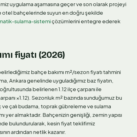
rimiz uygulama aşamasına geçer ve son olarak projeyi
 ve otel bahçelerinde suyun en doğru şekilde
matik-sulama-sistemi
çözümlerini entegre ederek
ı fiyatı (2026)
belirlediğimiz bahçe bakımı m²/sezon fiyatı tahmini
ırma, Ankara genelinde uyguladığımız baz fiyatın,
 doğrultusunda belirlenen 1.12 ilçe çarpanı ile
e çarpanı ×1.12). Sezonluk m² bazında sunduğumuz bu
aç ve çalı budama, toprak gübreleme ve sulama
ı yer almaktadır. Bahçenizin genişliği, zemin yapısı
de bulundurularak, kesin fiyat teklifimiz
ının ardından netlik kazanır.