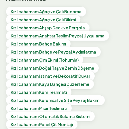
Kızılcahamam
Ağaç ve Çalı Budama
Kızılcahamam
Ağaç ve Çalı Dikimi
Kızılcahamam
Ahşap Deck ve Pergola
Kızılcahamam
Anahtar Teslim Peyzaj Uygulama
Kızılcahamam
Bahçe Bakımı
Kızılcahamam
Bahçe ve Peyzaj Aydınlatma
Kızılcahamam
Çim Ekimi (Tohumla)
Kızılcahamam
Doğal Taş ve Zemin Döşeme
Kızılcahamam
İstinat ve Dekoratif Duvar
Kızılcahamam
Kaya Bahçesi Düzenleme
Kızılcahamam
Kum Teslimatı
Kızılcahamam
Kurumsal ve Site Peyzaj Bakımı
Kızılcahamam
Mıcır Teslimatı
Kızılcahamam
Otomatik Sulama Sistemi
Kızılcahamam
Panel Çit Montajı