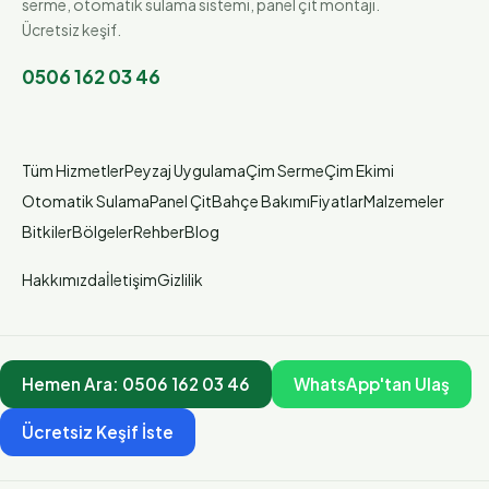
serme, otomatik sulama sistemi, panel çit montajı.
Ücretsiz keşif.
0506 162 03 46
Tüm Hizmetler
Peyzaj Uygulama
Çim Serme
Çim Ekimi
Otomatik Sulama
Panel Çit
Bahçe Bakımı
Fiyatlar
Malzemeler
Bitkiler
Bölgeler
Rehber
Blog
Hakkımızda
İletişim
Gizlilik
Hemen Ara:
0506 162 03 46
WhatsApp'tan Ulaş
Ücretsiz Keşif İste