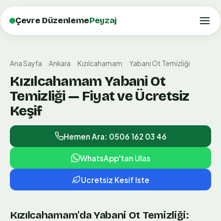
Çevre Düzenleme
Peyzaj
Ana Sayfa
Ankara
Kızılcahamam
Yabani Ot Temizliği
Kızılcahamam Yabani Ot
Temizliği — Fiyat ve Ücretsiz
Keşif
Hemen Ara: 0506 162 03 46
WhatsApp'tan Ulas
Ucretsiz Kesif Iste
Kızılcahamam'da Yabani Ot Temizliği: