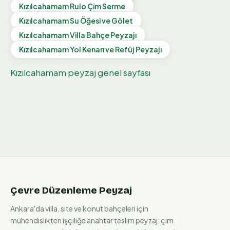
Kızılcahamam
Rulo Çim Serme
Kızılcahamam
Su Öğesi ve Gölet
Kızılcahamam
Villa Bahçe Peyzajı
Kızılcahamam
Yol Kenarı ve Refüj Peyzajı
Kızılcahamam
peyzaj genel sayfası
Çevre Düzenleme Peyzaj
Ankara'da villa, site ve konut bahçeleri için
mühendislikten işçiliğe anahtar teslim peyzaj: çim