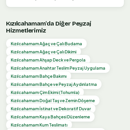
Kızılcahamam
'da Diğer Peyzaj
Hizmetlerimiz
Kızılcahamam
Ağaç ve Çalı Budama
Kızılcahamam
Ağaç ve Çalı Dikimi
Kızılcahamam
Ahşap Deck ve Pergola
Kızılcahamam
Anahtar Teslim Peyzaj Uygulama
Kızılcahamam
Bahçe Bakımı
Kızılcahamam
Bahçe ve Peyzaj Aydınlatma
Kızılcahamam
Çim Ekimi (Tohumla)
Kızılcahamam
Doğal Taş ve Zemin Döşeme
Kızılcahamam
İstinat ve Dekoratif Duvar
Kızılcahamam
Kaya Bahçesi Düzenleme
Kızılcahamam
Kum Teslimatı