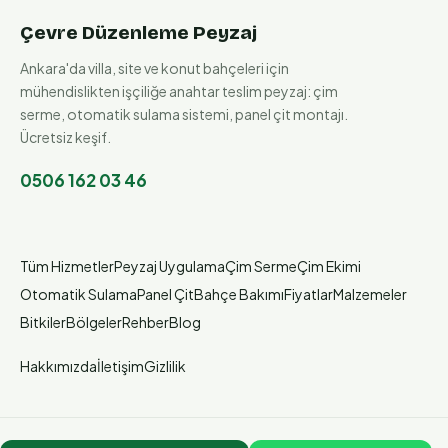
Çevre Düzenleme Peyzaj
Ankara'da villa, site ve konut bahçeleri için
mühendislikten işçiliğe anahtar teslim peyzaj: çim
serme, otomatik sulama sistemi, panel çit montajı.
Ücretsiz keşif.
0506 162 03 46
Tüm Hizmetler
Peyzaj Uygulama
Çim Serme
Çim Ekimi
Otomatik Sulama
Panel Çit
Bahçe Bakımı
Fiyatlar
Malzemeler
Bitkiler
Bölgeler
Rehber
Blog
Hakkımızda
İletişim
Gizlilik