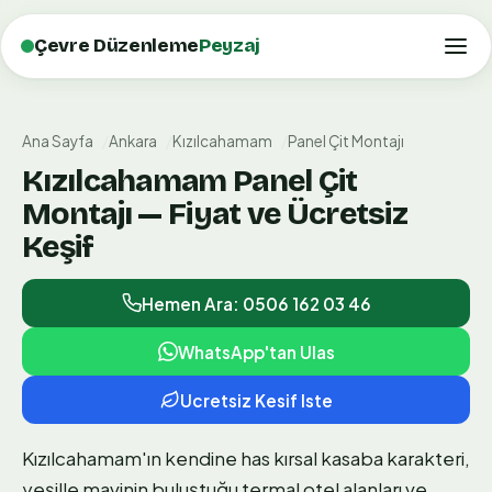
Çevre Düzenleme
Peyzaj
Ana Sayfa
Ankara
Kızılcahamam
Panel Çit Montajı
Kızılcahamam Panel Çit
Montajı — Fiyat ve Ücretsiz
Keşif
Hemen Ara: 0506 162 03 46
WhatsApp'tan Ulas
Ucretsiz Kesif Iste
Kızılcahamam'ın kendine has kırsal kasaba karakteri,
yeşille mavinin buluştuğu termal otel alanları ve