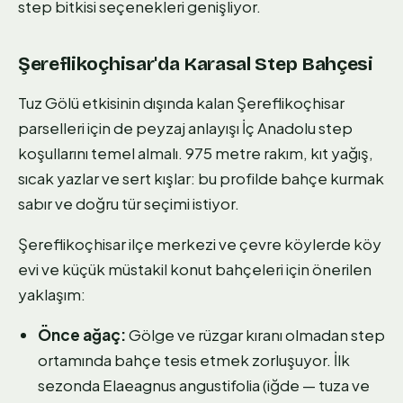
step bitkisi seçenekleri genişliyor.
Şereflikoçhisar'da Karasal Step Bahçesi
Tuz Gölü etkisinin dışında kalan Şereflikoçhisar
parselleri için de peyzaj anlayışı İç Anadolu step
koşullarını temel almalı. 975 metre rakım, kıt yağış,
sıcak yazlar ve sert kışlar: bu profilde bahçe kurmak
sabır ve doğru tür seçimi istiyor.
Şereflikoçhisar ilçe merkezi ve çevre köylerde köy
evi ve küçük müstakil konut bahçeleri için önerilen
yaklaşım:
Önce ağaç:
Gölge ve rüzgar kıranı olmadan step
ortamında bahçe tesis etmek zorluşuyor. İlk
sezonda Elaeagnus angustifolia (iğde — tuza ve