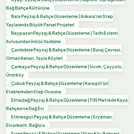
Bağ Bahçe Kültürüne
Bala Peyzaj & Bahçe Düzenleme | Ankara'nın Step
Yaylasında Büyük Parsel Projeleri
Beypazarı Peyzaj & Bahçe Düzenleme | Tarihi Evlerin
Avlusundan İnözü Vadisine
Çamlıdere Peyzaj & Bahçe Düzenleme | Baraj Çevresi,
Orman Kenarı, Yayla Köyleri
Çankaya Peyzaj & Bahçe Düzenleme | İncek, Çayyolu,
Ümitköy
Çubuk Peyzaj & Bahçe Düzenleme | Karagöl'ün
Eteklerinden Step Ovasına
Elmadağ Peyzaj & Bahçe Düzenleme | 1135 Metrede Kaya
Bahçesi ve Dağ Evi
Etimesgut Peyzaj & Bahçe Düzenleme | Eryaman,
Elvankent, Bağlıca
Evren Peyzaj & Bahçe Düzenleme | Step Köy Bahçesi,