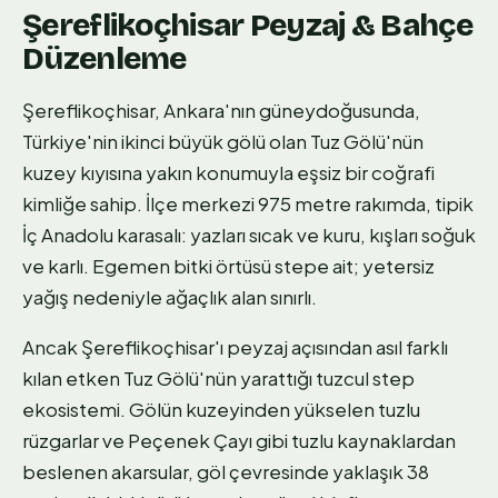
Şereflikoçhisar Peyzaj & Bahçe
Düzenleme
Şereflikoçhisar, Ankara'nın güneydoğusunda,
Türkiye'nin ikinci büyük gölü olan Tuz Gölü'nün
kuzey kıyısına yakın konumuyla eşsiz bir coğrafi
kimliğe sahip. İlçe merkezi 975 metre rakımda, tipik
İç Anadolu karasalı: yazları sıcak ve kuru, kışları soğuk
ve karlı. Egemen bitki örtüsü stepe ait; yetersiz
yağış nedeniyle ağaçlık alan sınırlı.
Ancak Şereflikoçhisar'ı peyzaj açısından asıl farklı
kılan etken Tuz Gölü'nün yarattığı tuzcul step
ekosistemi. Gölün kuzeyinden yükselen tuzlu
rüzgarlar ve Peçenek Çayı gibi tuzlu kaynaklardan
beslenen akarsular, göl çevresinde yaklaşık 38