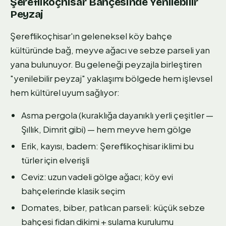
Şereflikoçhisar Bahçesinde Yenilebilir
Peyzaj
Şereflikoçhisar'ın geleneksel köy bahçe
kültüründe bağ, meyve ağacı ve sebze parseli yan
yana bulunuyor. Bu geleneği peyzajla birleştiren
"yenilebilir peyzaj" yaklaşımı bölgede hem işlevsel
hem kültürel uyum sağlıyor:
Asma pergola (kuraklığa dayanıklı yerli çeşitler —
Şıllık, Dimrit gibi) — hem meyve hem gölge
Erik, kayısı, badem: Şereflikoçhisar iklimi bu
türler için elverişli
Ceviz: uzun vadeli gölge ağacı; köy evi
bahçelerinde klasik seçim
Domates, biber, patlıcan parseli: küçük sebze
bahçesi fidan dikimi + sulama kurulumu