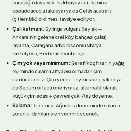
kuraklığa dayanıklı, hızlı büyüyen), Robinia
pseudoacacia (akasya) ya da Celtis australis
(çitlembik) dikilmesi tavsiye ediliyor.
Çalı katmanı:
Syringa vulgaris (leylak —
Ankara'nın geleneksel köy bahçesi çalısı),
lavanta, Caragana arborescens (sibirya
bezelyesi), Berberis thunbergii
Çim yok veya minimum:
Şereflikoçhisar'ın yağış
rejiminde sulama altyapısı olmadan çim
sürdürülemez. Çim yerine Thymus serpyllum ya
da Sedum örtücü öneriyoruz; alternatif olarak
küçük çim adası + çevresi çakıl/taş döşeme.
Sulama:
Temmuz–Ağustos döneminde sulama
zorunlu; damlama en verimli seçenek.