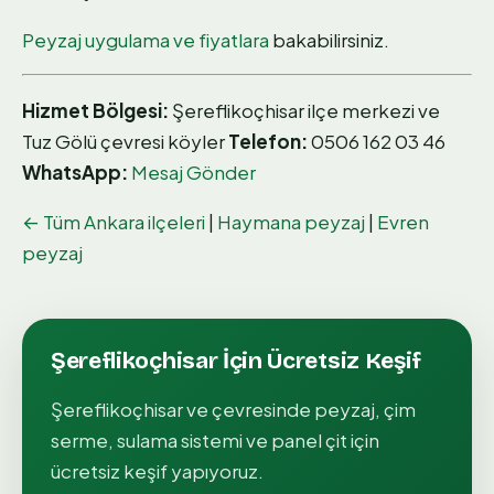
Peyzaj uygulama ve fiyatlara
bakabilirsiniz.
Hizmet Bölgesi:
Şereflikoçhisar ilçe merkezi ve
Tuz Gölü çevresi köyler
Telefon:
0506 162 03 46
WhatsApp:
Mesaj Gönder
← Tüm Ankara ilçeleri
|
Haymana peyzaj
|
Evren
peyzaj
Şereflikoçhisar
İçin Ücretsiz Keşif
Şereflikoçhisar
ve çevresinde peyzaj, çim
serme, sulama sistemi ve panel çit için
ücretsiz keşif yapıyoruz.