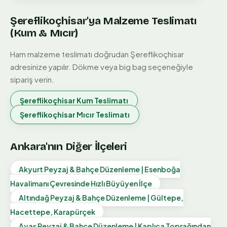
Şereflikoçhisar
'ya Malzeme Teslimatı
(Kum & Mıcır)
Ham malzeme teslimatı doğrudan
Şereflikoçhisar
adresinize yapılır. Dökme veya big bag seçeneğiyle
sipariş verin.
Şereflikoçhisar
Kum Teslimatı
Şereflikoçhisar
Mıcır Teslimatı
Ankara'nın Diğer İlçeleri
Akyurt Peyzaj & Bahçe Düzenleme | Esenboğa
Havalimanı Çevresinde Hızlı Büyüyen İlçe
Altındağ Peyzaj & Bahçe Düzenleme | Gültepe,
Hacettepe, Karapürçek
Ayaş Peyzaj & Bahçe Düzenleme | Kaplıca Toprağından