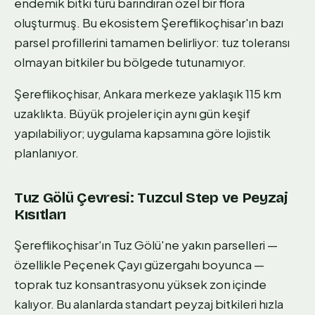
endemik bitki türü barındıran özel bir flora
oluşturmuş. Bu ekosistem Şereflikoçhisar'ın bazı
parsel profillerini tamamen belirliyor: tuz toleransı
olmayan bitkiler bu bölgede tutunamıyor.
Şereflikoçhisar, Ankara merkeze yaklaşık 115 km
uzaklıkta. Büyük projeler için aynı gün keşif
yapılabiliyor; uygulama kapsamına göre lojistik
planlanıyor.
Tuz Gölü Çevresi: Tuzcul Step ve Peyzaj
Kısıtları
Şereflikoçhisar'ın Tuz Gölü'ne yakın parselleri —
özellikle Peçenek Çayı güzergahı boyunca —
toprak tuz konsantrasyonu yüksek zon içinde
kalıyor. Bu alanlarda standart peyzaj bitkileri hızla