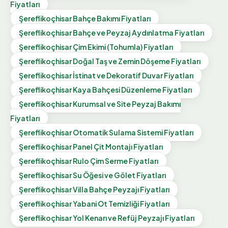
Fiyatları
Şereflikoçhisar
Bahçe Bakımı
Fiyatları
Şereflikoçhisar
Bahçe ve Peyzaj Aydınlatma
Fiyatları
Şereflikoçhisar
Çim Ekimi (Tohumla)
Fiyatları
Şereflikoçhisar
Doğal Taş ve Zemin Döşeme
Fiyatları
Şereflikoçhisar
İstinat ve Dekoratif Duvar
Fiyatları
Şereflikoçhisar
Kaya Bahçesi Düzenleme
Fiyatları
Şereflikoçhisar
Kurumsal ve Site Peyzaj Bakımı
Fiyatları
Şereflikoçhisar
Otomatik Sulama Sistemi
Fiyatları
Şereflikoçhisar
Panel Çit Montajı
Fiyatları
Şereflikoçhisar
Rulo Çim Serme
Fiyatları
Şereflikoçhisar
Su Öğesi ve Gölet
Fiyatları
Şereflikoçhisar
Villa Bahçe Peyzajı
Fiyatları
Şereflikoçhisar
Yabani Ot Temizliği
Fiyatları
Şereflikoçhisar
Yol Kenarı ve Refüj Peyzajı
Fiyatları