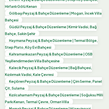
Hirfanlı Gölü Kenarı
Gölbaşı Peyzaj & Bahçe Düzenleme | Mogan, İncek Villa
Bahçesi
Güdül Peyzaj & Bahçe Düzenleme | Kirmir Vadisi, Bağ
Bahçe, Sakin Şehir
Haymana Peyzaj & Bahçe Düzenleme | Termal Bölge,
Step Plato, Köy Evi Bahçesi
Kahramankazan Peyzaj & Bahçe Düzenleme | OSB
Yeşillendirmeden Villa Bahçesine
Kalecik Peyzaj & Bahçe Düzenleme | Bağ Bahçesi,
Kızılırmak Vadisi, Kale Çevresi
Keçiören Peyzaj & Bahçe Düzenleme | Çim Serme, Panel
Çit, Sulama
Kızılcahamam Peyzaj & Bahçe Düzenleme | Soğuksu Milli
Parkı Kenarı, Termal Çevre, Orman Villa
Mamak Peyzaj & Bahçe Düzenleme | Hüseyingazi,