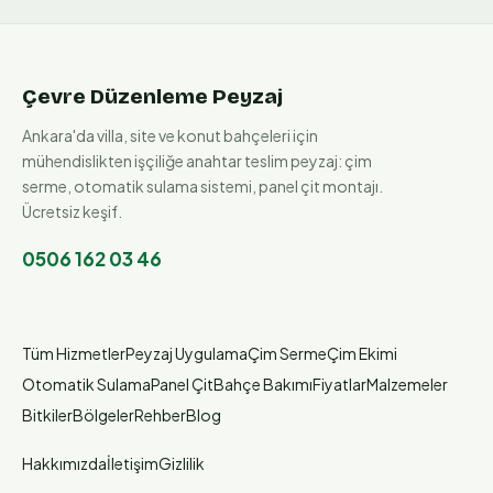
Çevre Düzenleme Peyzaj
Ankara'da villa, site ve konut bahçeleri için
mühendislikten işçiliğe anahtar teslim peyzaj: çim
serme, otomatik sulama sistemi, panel çit montajı.
Ücretsiz keşif.
0506 162 03 46
Tüm Hizmetler
Peyzaj Uygulama
Çim Serme
Çim Ekimi
Otomatik Sulama
Panel Çit
Bahçe Bakımı
Fiyatlar
Malzemeler
Bitkiler
Bölgeler
Rehber
Blog
Hakkımızda
İletişim
Gizlilik