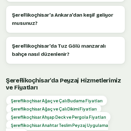
Şereflikoçhisar'a Ankara'dan keşif geliyor
musunuz?
Şereflikoçhisar'da Tuz Gölü manzaralı
bahçe nasıl düzenlenir?
Şereflikoçhisar
'da Peyzaj Hizmetlerimiz
ve Fiyatları
Şereflikoçhisar
Ağaç ve Çalı Budama
Fiyatları
Şereflikoçhisar
Ağaç ve Çalı Dikimi
Fiyatları
Şereflikoçhisar
Ahşap Deck ve Pergola
Fiyatları
Şereflikoçhisar
Anahtar Teslim Peyzaj Uygulama