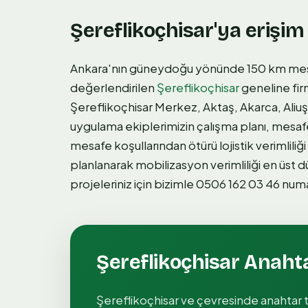
Şereflikoçhisar'ya erişim
Ankara'nın güneydoğu yönünde 150 km mesa
değerlendirilen
Şereflikoçhisar
geneline fir
Şereflikoçhisar Merkez, Aktaş, Akarca, Aliuş
uygulama ekiplerimizin çalışma planı, mesa
mesafe koşullarından ötürü lojistik verimlili
planlanarak mobilizasyon verimliliği en üst d
projeleriniz için bizimle 0506 162 03 46 numar
Şereflikoçhisar
Anahta
Şereflikoçhisar
ve çevresinde
anahtar 