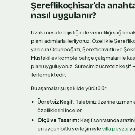
Şereflikoçhisar'da anaht
nasıl uygulanır?
Uzak mesafe lojistiğinde verimliliği sağlam
planlı adımlarla ilerliyoruz. Özellikle Şerefl
yanı sıra Odunboğazı, Şereflidavutlu ve Şeke
Müstakil ev komple bahçe çalışmaları ile ka
planı uyguluyoruz. Sürecimiz ücretsiz keşif
ilerlemektedir.
Bu aşamalar şu şekilde yürütülür:
Ücretsiz Keşif:
Talebiniz üzerine uzman e
özelliklerini inceler.
Ölçü ve Tasarım:
Keşif sonrasında arazinin
en uygun bitki yerleşimiyle
villa peyzaj
ya