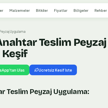
er
Malzemeler
Bitkiler
Fiyatlar
Bölgeler
Rehber
 Peyzaj Uygulama
 Anahtar Teslim Peyza
 Keşif
sApp'tan Ulas
Ucretsiz Kesif Iste
ar Teslim Peyzaj Uygulama: