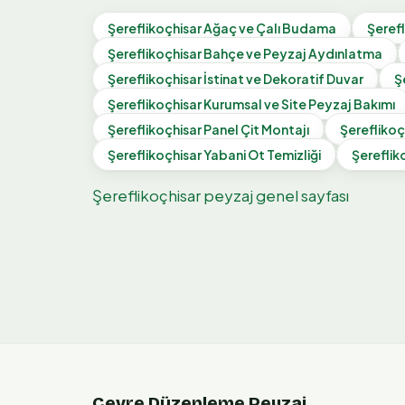
Şereflikoçhisar
Ağaç ve Çalı Budama
Şerefl
Şereflikoçhisar
Bahçe ve Peyzaj Aydınlatma
Şereflikoçhisar
İstinat ve Dekoratif Duvar
Ş
Şereflikoçhisar
Kurumsal ve Site Peyzaj Bakımı
Şereflikoçhisar
Panel Çit Montajı
Şereflikoç
Şereflikoçhisar
Yabani Ot Temizliği
Şereflik
Şereflikoçhisar
peyzaj genel sayfası
Çevre Düzenleme Peyzaj