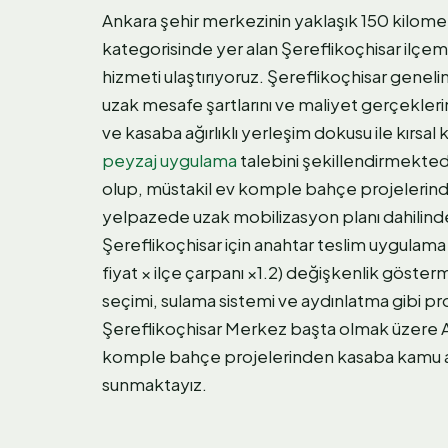
Ankara şehir merkezinin yaklaşık 150 kilome
kategorisinde yer alan Şereflikoçhisar ilçemi
hizmeti ulaştırıyoruz. Şereflikoçhisar gene
uzak mesafe şartlarını ve maliyet gerçekleri
ve kasaba ağırlıklı yerleşim dokusu ile kırsal
peyzaj uygulama
talebini şekillendirmekted
olup, müstakil ev komple bahçe projelerind
yelpazede uzak mobilizasyon planı dahilin
Şereflikoçhisar için anahtar teslim uygulama
fiyat × ilçe çarpanı ×1.2) değişkenlik gösterm
seçimi, sulama sistemi ve aydınlatma gibi p
Şereflikoçhisar Merkez başta olmak üzere Ak
komple bahçe projelerinden kasaba kamu al
sunmaktayız.