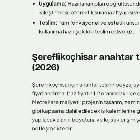
Uygulama:
Hazırlanan plan doğrultusunda
iyileştirmesi, otomatik sulama altyapısı ve 
Teslim:
Tüm fonksiyonel ve estetik unsur
kullanıma hazır şekilde teslim ediyoruz.
Şereflikoçhisar anahtar 
(2026)
Şereflikoçhisar için anahtar teslim peyzaj u
fiyatlandırma, baz fiyatın 1.2 oranındaki ilçe
Metrekare maliyeti; projenin tasarım, zemin h
gibi kapsama dahil edilecek iş kalemlerine gö
yapılacak alanın boyutuna ve lojistik erişim ş
netleşmektedir.