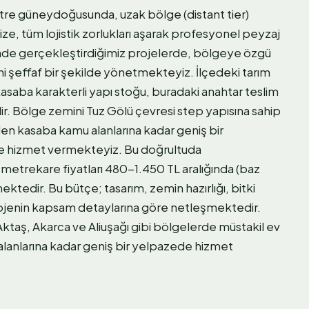
tre güneydoğusunda, uzak bölge (distant tier)
ze, tüm lojistik zorlukları aşarak profesyonel peyzaj
linde gerçekleştirdiğimiz projelerde, bölgeye özgü
ni şeffaf bir şekilde yönetmekteyiz. İlçedeki tarım
 kasaba karakterli yapı stoğu, buradaki anahtar teslim
ir. Bölge zemini Tuz Gölü çevresi step yapısına sahip
en kasaba kamu alanlarına kadar geniş bir
de hizmet vermekteyiz. Bu doğrultuda
 metrekare fiyatları 480-1.450 TL aralığında (baz
ektedir. Bu bütçe; tasarım, zemin hazırlığı, bitki
rojenin kapsam detaylarına göre netleşmektedir.
taş, Akarca ve Aliuşağı gibi bölgelerde müstakil ev
anlarına kadar geniş bir yelpazede hizmet