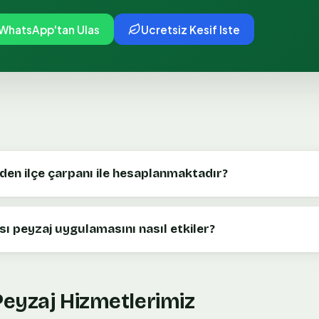
WhatsApp'tan Ulas
Ucretsiz Kesif Iste
eden ilçe çarpanı ile hesaplanmaktadır?
ı peyzaj uygulamasını nasıl etkiler?
 Peyzaj Hizmetlerimiz