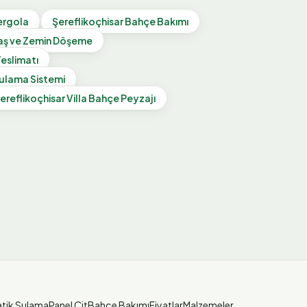
ergola
Şereflikoçhisar
Bahçe Bakımı
aş ve Zemin Döşeme
eslimatı
ulama Sistemi
ereflikoçhisar
Villa Bahçe Peyzajı
tik Sulama
Panel Çit
Bahçe Bakımı
Fiyatlar
Malzemeler