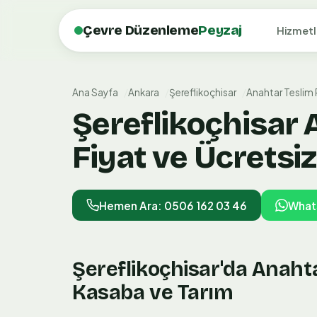
Çevre Düzenleme
Peyzaj
Hizmetl
Ana Sayfa
Ankara
Şereflikoçhisar
Anahtar Teslim
Şereflikoçhisar
Fiyat ve Ücretsiz
Hemen Ara: 0506 162 03 46
What
Şereflikoçhisar'da Anaht
Kasaba ve Tarım