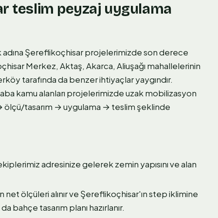
ar teslim peyzaj uygulama
ak adına Şereflikoçhisar projelerimizde son derece
ikoçhisar Merkez, Aktaş, Akarca, Aliuşağı mahallelerinin
rköy tarafında da benzer ihtiyaçlar yaygındır.
saba kamu alanları projelerimizde uzak mobilizasyon
 → ölçü/tasarım → uygulama → teslim şeklinde
kiplerimiz adresinize gelerek zemin yapısını ve alan
 net ölçüleri alınır ve Şereflikoçhisar'ın step iklimine
 da bahçe tasarım planı hazırlanır.