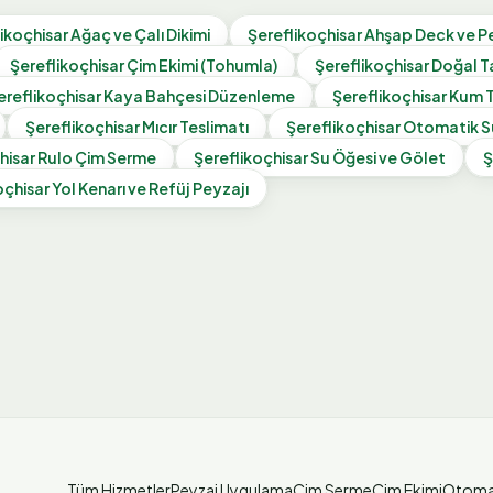
ikoçhisar
Ağaç ve Çalı Dikimi
Şereflikoçhisar
Ahşap Deck ve P
Şereflikoçhisar
Çim Ekimi (Tohumla)
Şereflikoçhisar
Doğal T
ereflikoçhisar
Kaya Bahçesi Düzenleme
Şereflikoçhisar
Kum T
Şereflikoçhisar
Mıcır Teslimatı
Şereflikoçhisar
Otomatik S
hisar
Rulo Çim Serme
Şereflikoçhisar
Su Öğesi ve Gölet
Ş
oçhisar
Yol Kenarı ve Refüj Peyzajı
Tüm Hizmetler
Peyzaj Uygulama
Çim Serme
Çim Ekimi
Otoma