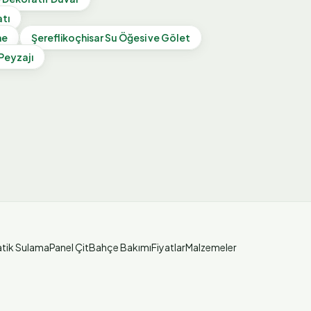
atı
me
Şereflikoçhisar
Su Öğesi ve Gölet
 Peyzajı
tik Sulama
Panel Çit
Bahçe Bakımı
Fiyatlar
Malzemeler