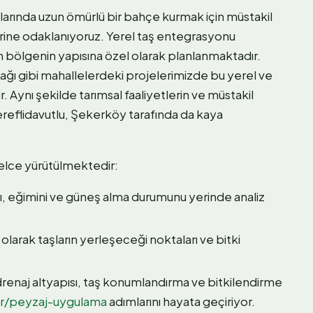
llarında uzun ömürlü bir bahçe kurmak için müstakil
rine odaklanıyoruz. Yerel taş entegrasyonu
 bölgenin yapısına özel olarak planlanmaktadır.
ağı gibi mahallelerdeki projelerimizde bu yerel ve
r. Aynı şekilde tarımsal faaliyetlerin ve müstakil
reflidavutlu, Şekerköy tarafında da kaya
elce yürütülmektedir:
ı, eğimini ve güneş alma durumunu yerinde analiz
olarak taşların yerleşeceği noktaları ve bitki
 drenaj altyapısı, taş konumlandırma ve bitkilendirme
er/peyzaj-uygulama
adımlarını hayata geçiriyor.