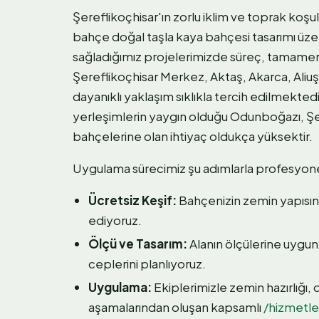
Şereflikoçhisar'ın zorlu iklim ve toprak koşu
bahçe doğal taşla kaya bahçesi tasarımı üze
sağladığımız projelerimizde süreç, tamamen
Şereflikoçhisar Merkez, Aktaş, Akarca, Aliuş
dayanıklı yaklaşım sıklıkla tercih edilmektedi
yerleşimlerin yaygın olduğu Odunboğazı, Şe
bahçelerine olan ihtiyaç oldukça yüksektir.
Uygulama sürecimiz şu adımlarla profesyon
Ücretsiz Keşif:
Bahçenizin zemin yapısın
ediyoruz.
Ölçü ve Tasarım:
Alanın ölçülerine uygun 
ceplerini planlıyoruz.
Uygulama:
Ekiplerimizle zemin hazırlığı,
aşamalarından oluşan kapsamlı
/hizmetl