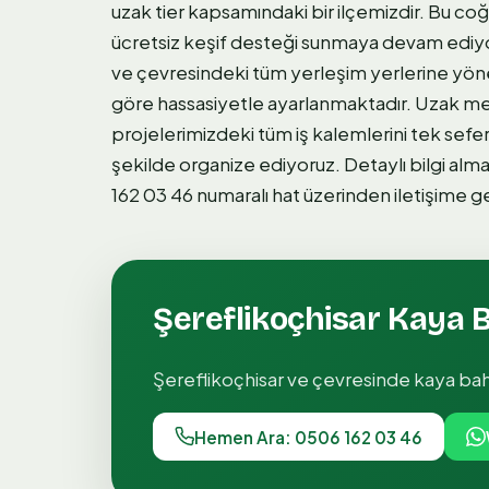
uzak tier kapsamındaki bir ilçemizdir. Bu co
ücretsiz keşif desteği sunmaya devam ediyor
ve çevresindeki tüm yerleşim yerlerine yöne
göre hassasiyetle ayarlanmaktadır. Uzak mes
projelerimizdeki tüm iş kalemlerini tek seferd
şekilde organize ediyoruz. Detaylı bilgi alm
162 03 46 numaralı hat üzerinden iletişime ge
Şereflikoçhisar
Kaya 
Şereflikoçhisar
ve çevresinde
kaya ba
Hemen Ara: 0506 162 03 46