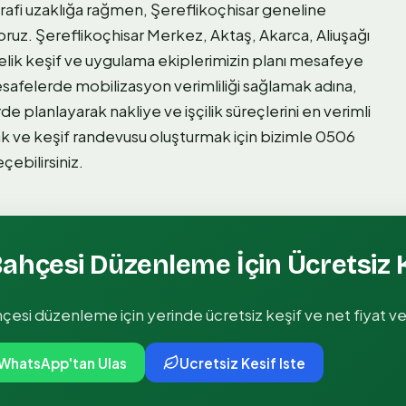
ğrafi uzaklığa rağmen, Şereflikoçhisar geneline
uz. Şereflikoçhisar Merkez, Aktaş, Akarca, Aliuşağı
lik keşif ve uygulama ekiplerimizin planı mesafeye
afelerde mobilizasyon verimliliği sağlamak adına,
e planlayarak nakliye ve işçilik süreçlerini en verimli
ak ve keşif randevusu oluşturmak için bizimle 0506
çebilirsiniz.
Bahçesi Düzenleme
İçin Ücretsiz 
hçesi düzenleme
için yerinde ücretsiz keşif ve net fiyat v
WhatsApp'tan Ulas
Ucretsiz Kesif Iste