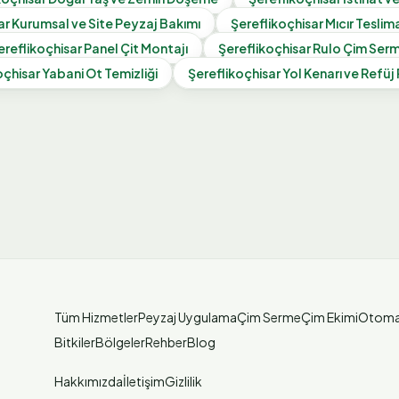
ar
Kurumsal ve Site Peyzaj Bakımı
Şereflikoçhisar
Mıcır Teslim
ereflikoçhisar
Panel Çit Montajı
Şereflikoçhisar
Rulo Çim Ser
oçhisar
Yabani Ot Temizliği
Şereflikoçhisar
Yol Kenarı ve Refüj
Tüm Hizmetler
Peyzaj Uygulama
Çim Serme
Çim Ekimi
Otoma
Bitkiler
Bölgeler
Rehber
Blog
Hakkımızda
İletişim
Gizlilik