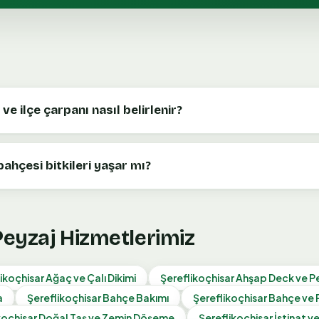
ve ilçe çarpanı nasıl belirlenir?
ahçesi bitkileri yaşar mı?
 Peyzaj Hizmetlerimiz
ikoçhisar
Ağaç ve Çalı Dikimi
Şereflikoçhisar
Ahşap Deck ve P
a
Şereflikoçhisar
Bahçe Bakımı
Şereflikoçhisar
Bahçe ve 
koçhisar
Doğal Taş ve Zemin Döşeme
Şereflikoçhisar
İstinat v