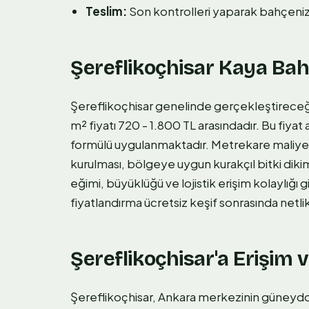
Teslim:
Son kontrolleri yaparak bahçenizi
Şereflikoçhisar Kaya Bah
Şereflikoçhisar genelinde gerçekleştireceğ
m² fiyatı 720 - 1.800 TL arasındadır. Bu fiyat 
formülü uygulanmaktadır. Metrekare maliyeti
kurulması, bölgeye uygun kurakçıl bitki diki
eğimi, büyüklüğü ve lojistik erişim kolaylığı 
fiyatlandırma ücretsiz keşif sonrasında netl
Şereflikoçhisar'a Erişim v
Şereflikoçhisar, Ankara merkezinin güneydo