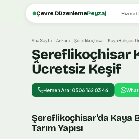
Çevre Düzenleme
Peyzaj
Hizmetl
Ana Sayfa
Ankara
Şereflikoçhisar
Kaya Bahçesi 
Şereflikoçhisar
Ücretsiz Keşif
Hemen Ara: 0506 162 03 46
What
Şereflikoçhisar'da Kaya
Tarım Yapısı