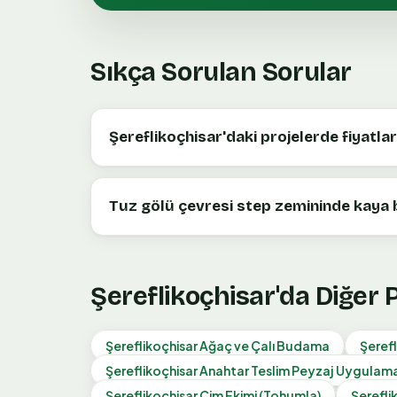
Sıkça Sorulan Sorular
Şereflikoçhisar'daki projelerde fiyatlar 
Tuz gölü çevresi step zemininde kaya b
Şereflikoçhisar
'da Diğer
Şereflikoçhisar
Ağaç ve Çalı Budama
Şerefl
Şereflikoçhisar
Anahtar Teslim Peyzaj Uygulam
Şereflikoçhisar
Çim Ekimi (Tohumla)
Şerefli