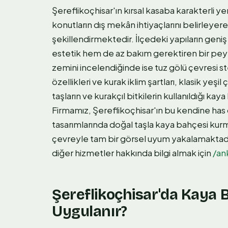
Şereflikoçhisar'ın kırsal kasaba karakterli ye
konutların dış mekân ihtiyaçlarını belirleye
şekillendirmektedir. İlçedeki yapıların geniş
estetik hem de az bakım gerektiren bir peyza
zemini incelendiğinde ise tuz gölü çevresi s
özellikleri ve kurak iklim şartları, klasik yeşil 
taşların ve kurakçıl bitkilerin kullanıldığı kaya
Firmamız, Şereflikoçhisar'ın bu kendine ha
tasarımlarında doğal taşla kaya bahçesi ku
çevreyle tam bir görsel uyum yakalamaktadı
diğer hizmetler hakkında bilgi almak için
/an
Şereflikoçhisar'da Kaya 
Uygulanır?