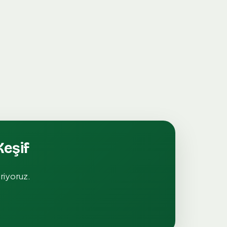
Keşif
eriyoruz.