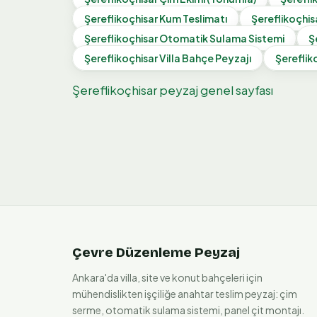
Şereflikoçhisar
Kum Teslimatı
Şereflikoçhis
Şereflikoçhisar
Otomatik Sulama Sistemi
Ş
Şereflikoçhisar
Villa Bahçe Peyzajı
Şereflik
Şereflikoçhisar
peyzaj genel sayfası
Çevre Düzenleme Peyzaj
Ankara'da villa, site ve konut bahçeleri için
mühendislikten işçiliğe anahtar teslim peyzaj: çim
serme, otomatik sulama sistemi, panel çit montajı.