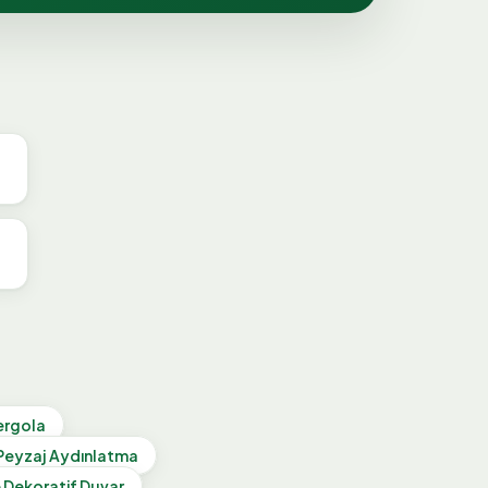
ergola
Peyzaj Aydınlatma
e Dekoratif Duvar