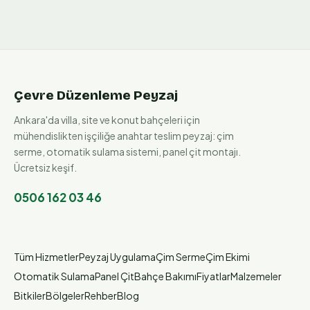
Çevre Düzenleme Peyzaj
Ankara'da villa, site ve konut bahçeleri için
mühendislikten işçiliğe anahtar teslim peyzaj: çim
serme, otomatik sulama sistemi, panel çit montajı.
Ücretsiz keşif.
0506 162 03 46
Tüm Hizmetler
Peyzaj Uygulama
Çim Serme
Çim Ekimi
Otomatik Sulama
Panel Çit
Bahçe Bakımı
Fiyatlar
Malzemeler
Bitkiler
Bölgeler
Rehber
Blog