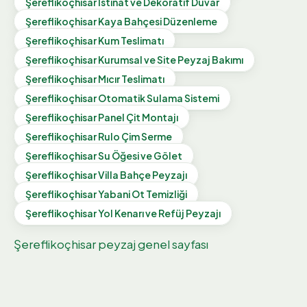
Şereflikoçhisar
İstinat ve Dekoratif Duvar
Şereflikoçhisar
Kaya Bahçesi Düzenleme
Şereflikoçhisar
Kum Teslimatı
Şereflikoçhisar
Kurumsal ve Site Peyzaj Bakımı
Şereflikoçhisar
Mıcır Teslimatı
Şereflikoçhisar
Otomatik Sulama Sistemi
Şereflikoçhisar
Panel Çit Montajı
Şereflikoçhisar
Rulo Çim Serme
Şereflikoçhisar
Su Öğesi ve Gölet
Şereflikoçhisar
Villa Bahçe Peyzajı
Şereflikoçhisar
Yabani Ot Temizliği
Şereflikoçhisar
Yol Kenarı ve Refüj Peyzajı
Şereflikoçhisar
peyzaj genel sayfası