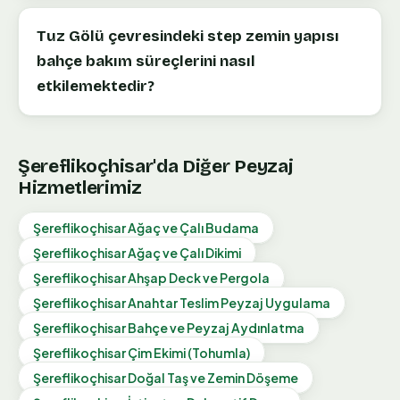
Tuz Gölü çevresindeki step zemin yapısı
bahçe bakım süreçlerini nasıl
etkilemektedir?
Şereflikoçhisar
'da Diğer Peyzaj
Hizmetlerimiz
Şereflikoçhisar
Ağaç ve Çalı Budama
Şereflikoçhisar
Ağaç ve Çalı Dikimi
Şereflikoçhisar
Ahşap Deck ve Pergola
Şereflikoçhisar
Anahtar Teslim Peyzaj Uygulama
Şereflikoçhisar
Bahçe ve Peyzaj Aydınlatma
Şereflikoçhisar
Çim Ekimi (Tohumla)
Şereflikoçhisar
Doğal Taş ve Zemin Döşeme