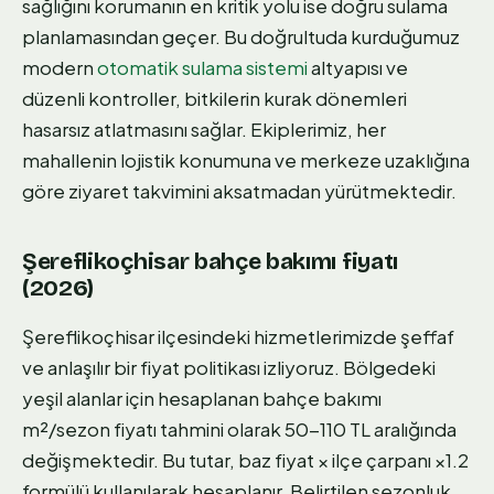
sağlığını korumanın en kritik yolu ise doğru sulama
planlamasından geçer. Bu doğrultuda kurduğumuz
modern
otomatik sulama sistemi
altyapısı ve
düzenli kontroller, bitkilerin kurak dönemleri
hasarsız atlatmasını sağlar. Ekiplerimiz, her
mahallenin lojistik konumuna ve merkeze uzaklığına
göre ziyaret takvimini aksatmadan yürütmektedir.
Şereflikoçhisar bahçe bakımı fiyatı
(2026)
Şereflikoçhisar ilçesindeki hizmetlerimizde şeffaf
ve anlaşılır bir fiyat politikası izliyoruz. Bölgedeki
yeşil alanlar için hesaplanan bahçe bakımı
m²/sezon fiyatı tahmini olarak 50-110 TL aralığında
değişmektedir. Bu tutar, baz fiyat × ilçe çarpanı ×1.2
formülü kullanılarak hesaplanır. Belirtilen sezonluk