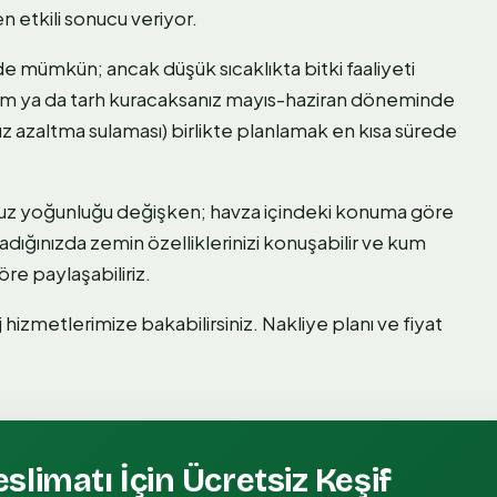
n etkili sonucu veriyor.
ümkün; ancak düşük sıcaklıkta bitki faaliyeti
Çim ya da tarh kuracaksanız mayıs-haziran döneminde
 azaltma sulaması) birlikte planlamak en kısa sürede
 tuz yoğunluğu değişken; havza içindeki konuma göre
aradığınızda zemin özelliklerinizi konuşabilir ve kum
göre paylaşabiliriz.
izmetlerimize bakabilirsiniz. Nakliye planı ve fiyat
slimatı
İçin Ücretsiz Keşif