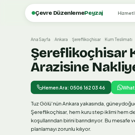
Çevre Düzenleme
Peyzaj
Hizmetl
Ana Sayfa
Ankara
Şereflikoçhisar
Kum Teslimatı
Şereflikoçhisar 
Arazisine Nakliy
Hemen Ara: 0506 162 03 46
What
Tuz Gölü'nün Ankara yakasında, güneydoğu
Şereflikoçhisar, hem kuru step iklimi hem d
koşullarından birini barındırıyor. Bu mesafe
planlamayı zorunlu kılıyor.