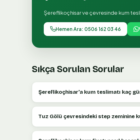
Şereflikoçhisar
ve çevresinde
kum tesl
Hemen Ara: 0506 162 03 46
Sıkça Sorulan Sorular
Şereflikoçhisar'a kum teslimatı kaç gü
Tuz Gölü çevresindeki step zeminine