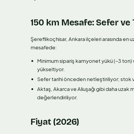
150 km Mesafe: Sefer ve 
Şereflikoçhisar, Ankara ilçeleri arasında en 
mesafede:
Minimum sipariş kamyonet yükü (~3 ton) ve
yükseltiyor.
Sefer tarihi önceden netleştiriliyor; stok v
Aktaş, Akarca ve Aliuşağı gibi daha uzak 
değerlendiriliyor.
Fiyat (2026)