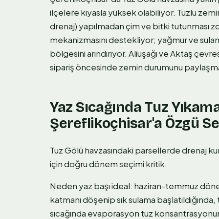
ilçelere kıyasla yüksek olabiliyor. Tuzlu z
drenaj) yapılmadan çim ve bitki tutunması z
mekanizmasını destekliyor; yağmur ve sula
bölgesini arındırıyor. Aliuşağı ve Aktaş çevr
sipariş öncesinde zemin durumunu paylaşman
Yaz Sıcağında Tuz Yıkam
Şereflikoçhisar'a Özgü S
Tuz Gölü havzasındaki parsellerde drenaj kum
için doğru dönem seçimi kritik.
Neden yaz başı ideal: haziran-temmuz dö
katmanı döşenip sık sulama başlatıldığında, t
sıcağında evaporasyon tuz konsantrasyonunu