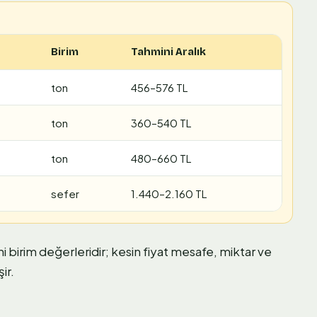
Birim
Tahmini Aralık
ton
456–576 TL
ton
360–540 TL
ton
480–660 TL
sefer
1.440–2.160 TL
ni birim değerleridir; kesin fiyat mesafe, miktar ve
ir.