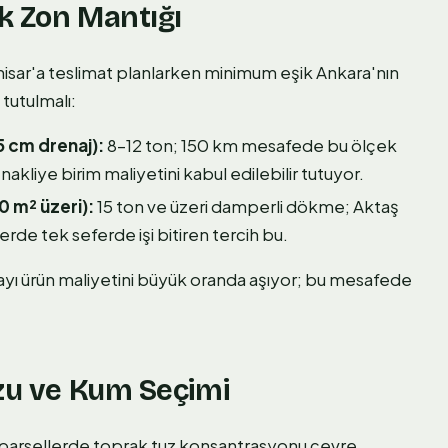
k Zon Mantığı
isar'a teslimat planlarken minimum eşik Ankara'nın
 tutulmalı:
5 cm drenaj):
8–12 ton; 150 km mesafede bu ölçek
kliye birim maliyetini kabul edilebilir tutuyor.
0 m² üzeri):
15 ton ve üzeri damperli dökme; Aktaş
rde tek seferde işi bitiren tercih bu.
 payı ürün maliyetini büyük oranda aşıyor; bu mesafede
uzu ve Kum Seçimi
n parsellerde toprak tuz konsantrasyonu çevre