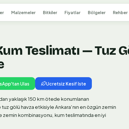
er
Malzemeler
Bitkiler
Fiyatlar
Bölgeler
Rehber
Kum Teslimatı — Tuz G
e
sApp'tan Ulas
Ucretsiz Kesif Iste
dan yaklaşık 150 km ötede konumlanan
e tuz gölü havza etkisiyle Ankara'nın en özgün zemin
 ve zemin kombinasyonu, kum teslimatında en iyi