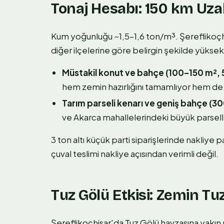
Tonaj Hesabı: 150 km Uza
Kum yoğunluğu ~1,5–1,6 ton/m³. Şereflikoçh
diğer ilçelerine göre belirgin şekilde yüksek
Müstakil konut ve bahçe (100–150 m², 
hem zemin hazırlığını tamamlıyor hem de na
Tarım parseli kenarı ve geniş bahçe (30
ve Akarca mahallelerindeki büyük parselle
3 ton altı küçük parti siparişlerinde nakliye
çuval teslimi nakliye açısından verimli değil.
Tuz Gölü Etkisi: Zemin T
Şereflikoçhisar'da Tuz Gölü havzasına yakı