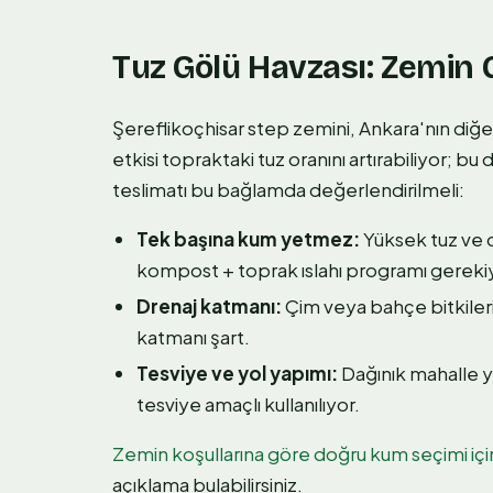
Tuz Gölü Havzası: Zemin 
Şereflikoçhisar step zemini, Ankara'nın diğer
etkisi topraktaki tuz oranını artırabiliyor; b
teslimatı bu bağlamda değerlendirilmeli:
Tek başına kum yetmez:
Yüksek tuz ve 
kompost + toprak ıslahı programı gereki
Drenaj katmanı:
Çim veya bahçe bitkileri
katmanı şart.
Tesviye ve yol yapımı:
Dağınık mahalle yo
tesviye amaçlı kullanılıyor.
Zemin koşullarına göre doğru kum seçimi iç
açıklama bulabilirsiniz.