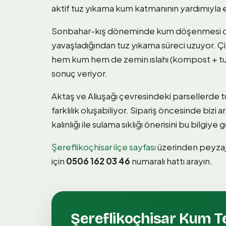
aktif tuz yıkama kum katmanının yardımıyla e
Sonbahar-kış döneminde kum döşenmesi de m
yavaşladığından tuz yıkama süreci uzuyor. 
hem kum hem de zemin ıslahı (kompost + tuz
sonuç veriyor.
Aktaş ve Aliuşağı çevresindeki parsellerde
farklılık oluşabiliyor. Sipariş öncesinde bizi 
kalınlığı ile sulama sıklığı önerisini bu bilgiye 
Şereflikoçhisar ilçe sayfası
üzerinden peyzaj h
için
0506 162 03 46
numaralı hattı arayın.
Şereflikoçhisar
Kum Te