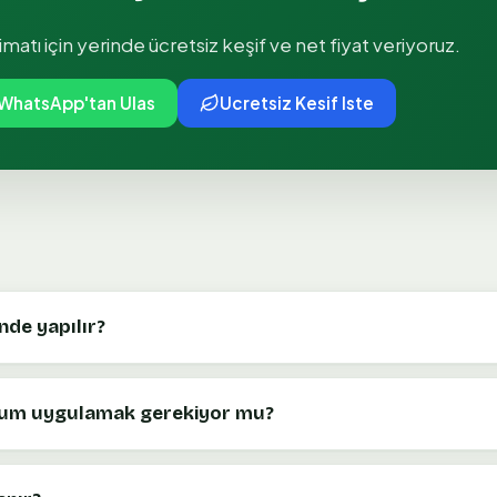
imatı
için yerinde ücretsiz keşif ve net fiyat veriyoruz.
WhatsApp'tan Ulas
Ucretsiz Kesif Iste
nde yapılır?
 kum uygulamak gerekiyor mu?