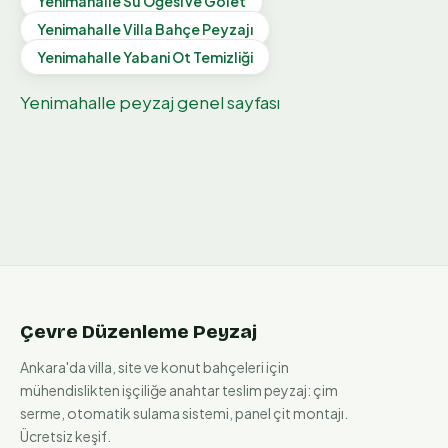
Yenimahalle
Su Öğesi ve Gölet
Yenimahalle
Villa Bahçe Peyzajı
Yenimahalle
Yabani Ot Temizliği
Yenimahalle
peyzaj genel sayfası
Çevre Düzenleme Peyzaj
Ankara'da villa, site ve konut bahçeleri için
mühendislikten işçiliğe anahtar teslim peyzaj: çim
serme, otomatik sulama sistemi, panel çit montajı.
Ücretsiz keşif.