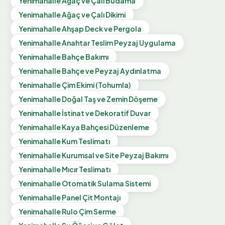
Yenimahalle
Ağaç ve Çalı Budama
Yenimahalle
Ağaç ve Çalı Dikimi
Yenimahalle
Ahşap Deck ve Pergola
Yenimahalle
Anahtar Teslim Peyzaj Uygulama
Yenimahalle
Bahçe Bakımı
Yenimahalle
Bahçe ve Peyzaj Aydınlatma
Yenimahalle
Çim Ekimi (Tohumla)
Yenimahalle
Doğal Taş ve Zemin Döşeme
Yenimahalle
İstinat ve Dekoratif Duvar
Yenimahalle
Kaya Bahçesi Düzenleme
Yenimahalle
Kum Teslimatı
Yenimahalle
Kurumsal ve Site Peyzaj Bakımı
Yenimahalle
Mıcır Teslimatı
Yenimahalle
Otomatik Sulama Sistemi
Yenimahalle
Panel Çit Montajı
Yenimahalle
Rulo Çim Serme