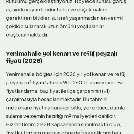
kurulumu gerçekleştiriyoruz. Böylece sürücü görüş
açısını koruyan bodur türler ve düşük bakım
gerektiren bitkiler, su israfı yaşanmadan en verimli
şekilde sulanarak uzun ömürlü yeşil alanlar
oluşturulmaktadır.
Yenimahalle yol kenarı ve refüj peyzajı
fiyatı (2026)
Yenimahalle bölgesi için 2026 yılı yol kenarı ve refüj
peyzajı m² fiyatı tahmini 90-260 TL arasındadır. Bu
fiyatlandırma; baz fiyat ile ilçe çarpanının (×1)
çarpılmasıyla hesaplanmaktadır. Bu tahmini
metrekare fiyatına kurakçıl bitki, yer örtücü, damla
sulama ve zemin hazırlığı m² maliyetleri dahildir.
Hizmetlerimiz B2B kapsamında sunulmakta olup,
fiyatlar toplam metraja göre değişkenlik gösterir.