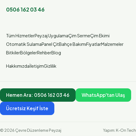
0506 162 03 46
Tüm Hizmetler
Peyzaj Uygulama
Çim Serme
Çim Ekimi
Otomatik Sulama
Panel Çit
Bahçe Bakımı
Fiyatlar
Malzemeler
Bitkiler
Bölgeler
Rehber
Blog
Hakkımızda
İletişim
Gizlilik
Hemen Ara:
0506 162 03 46
WhatsApp'tan Ulaş
Ücretsiz Keşif İste
©
2026
Çevre Düzenleme Peyzaj
Yapım:
K-On Tech