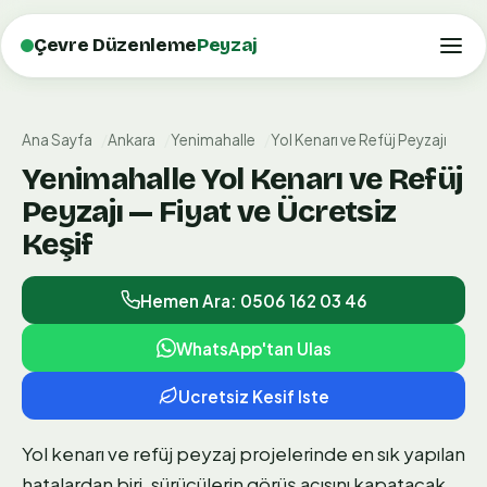
Çevre Düzenleme
Peyzaj
Ana Sayfa
Ankara
Yenimahalle
Yol Kenarı ve Refüj Peyzajı
Yenimahalle Yol Kenarı ve Refüj
Peyzajı — Fiyat ve Ücretsiz
Keşif
Hemen Ara: 0506 162 03 46
WhatsApp'tan Ulas
Ucretsiz Kesif Iste
Yol kenarı ve refüj peyzaj projelerinde en sık yapılan
hatalardan biri, sürücülerin görüş açısını kapatacak