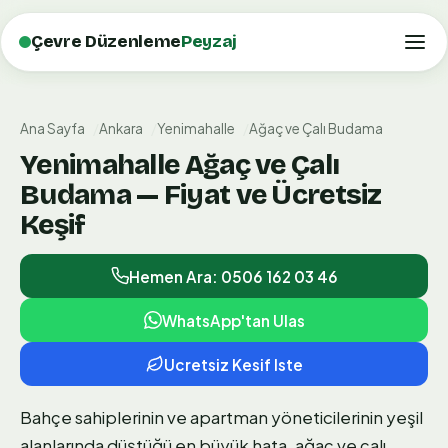
Çevre Düzenleme
Peyzaj
Ana Sayfa
Ankara
Yenimahalle
Ağaç ve Çalı Budama
Yenimahalle Ağaç ve Çalı
Budama — Fiyat ve Ücretsiz
Keşif
Hemen Ara: 0506 162 03 46
WhatsApp'tan Ulas
Ucretsiz Kesif Iste
Bahçe sahiplerinin ve apartman yöneticilerinin yeşil
alanlarında düştüğü en büyük hata, ağaç ve çalı