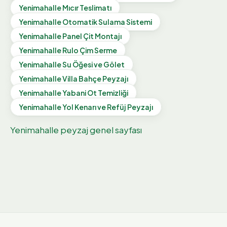
Yenimahalle
Mıcır Teslimatı
Yenimahalle
Otomatik Sulama Sistemi
Yenimahalle
Panel Çit Montajı
Yenimahalle
Rulo Çim Serme
Yenimahalle
Su Öğesi ve Gölet
Yenimahalle
Villa Bahçe Peyzajı
Yenimahalle
Yabani Ot Temizliği
Yenimahalle
Yol Kenarı ve Refüj Peyzajı
Yenimahalle
peyzaj genel sayfası