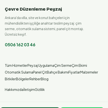
Çevre Düzenleme Peyzaj
Ankara'da villa, site ve konut bahçeleri için
mühendislikten işçiliğe anahtar teslim peyzaj: çim
serme, otomatik sulama sistemi, panel çit montajı.
Ücretsiz keşif.
0506 162 03 46
Tüm Hizmetler
Peyzaj Uygulama
Çim Serme
Çim Ekimi
Otomatik Sulama
Panel Çit
Bahçe Bakımı
Fiyatlar
Malzemeler
Bitkiler
Bölgeler
Rehber
Blog
Hakkımızda
İletişim
Gizlilik