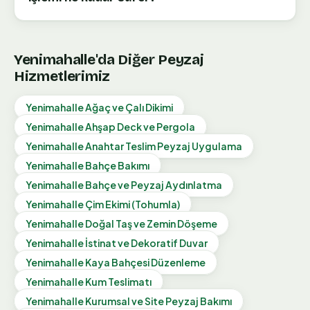
Yenimahalle
'da Diğer Peyzaj
Hizmetlerimiz
Yenimahalle
Ağaç ve Çalı Dikimi
Yenimahalle
Ahşap Deck ve Pergola
Yenimahalle
Anahtar Teslim Peyzaj Uygulama
Yenimahalle
Bahçe Bakımı
Yenimahalle
Bahçe ve Peyzaj Aydınlatma
Yenimahalle
Çim Ekimi (Tohumla)
Yenimahalle
Doğal Taş ve Zemin Döşeme
Yenimahalle
İstinat ve Dekoratif Duvar
Yenimahalle
Kaya Bahçesi Düzenleme
Yenimahalle
Kum Teslimatı
Yenimahalle
Kurumsal ve Site Peyzaj Bakımı