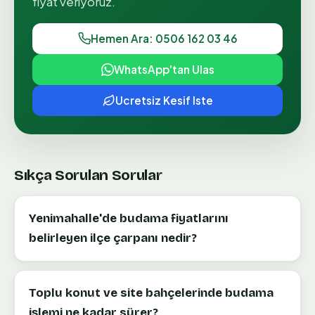
fiyat veriyoruz.
Hemen Ara: 0506 162 03 46
WhatsApp'tan Ulas
Ucretsiz Kesif Iste
Sıkça Sorulan Sorular
Yenimahalle'de budama fiyatlarını
belirleyen ilçe çarpanı nedir?
Toplu konut ve site bahçelerinde budama
işlemi ne kadar sürer?