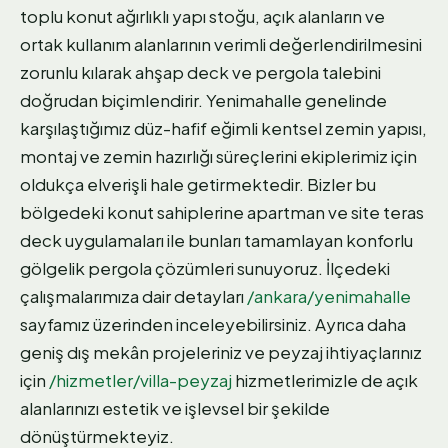
toplu konut ağırlıklı yapı stoğu, açık alanların ve
ortak kullanım alanlarının verimli değerlendirilmesini
zorunlu kılarak ahşap deck ve pergola talebini
doğrudan biçimlendirir. Yenimahalle genelinde
karşılaştığımız düz-hafif eğimli kentsel zemin yapısı,
montaj ve zemin hazırlığı süreçlerini ekiplerimiz için
oldukça elverişli hale getirmektedir. Bizler bu
bölgedeki konut sahiplerine apartman ve site teras
deck uygulamaları ile bunları tamamlayan konforlu
gölgelik pergola çözümleri sunuyoruz. İlçedeki
çalışmalarımıza dair detayları
/ankara/yenimahalle
sayfamız üzerinden inceleyebilirsiniz. Ayrıca daha
geniş dış mekân projeleriniz ve peyzaj ihtiyaçlarınız
için
/hizmetler/villa-peyzaj
hizmetlerimizle de açık
alanlarınızı estetik ve işlevsel bir şekilde
dönüştürmekteyiz.