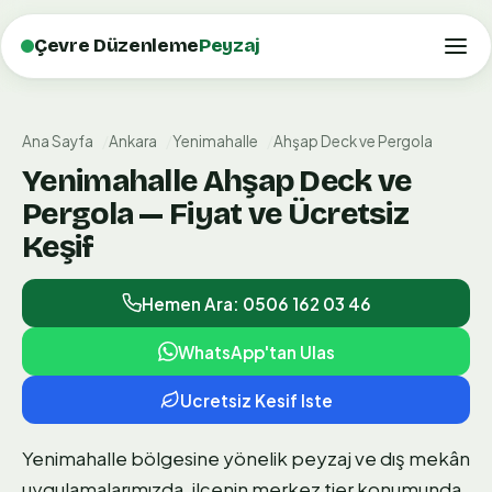
Çevre Düzenleme
Peyzaj
Ana Sayfa
Ankara
Yenimahalle
Ahşap Deck ve Pergola
Yenimahalle Ahşap Deck ve
Pergola — Fiyat ve Ücretsiz
Keşif
Hemen Ara: 0506 162 03 46
WhatsApp'tan Ulas
Ucretsiz Kesif Iste
Yenimahalle bölgesine yönelik peyzaj ve dış mekân
uygulamalarımızda, ilçenin merkez tier konumunda