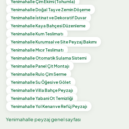
Yenimahalle
Çim Ekimi (Tohumla)
Yenimahalle
Doğal Taş ve Zemin Döşeme
Yenimahalle
İstinat ve Dekoratif Duvar
Yenimahalle
Kaya Bahçesi Düzenleme
Yenimahalle
Kum Teslimatı
Yenimahalle
Kurumsal ve Site Peyzaj Bakımı
Yenimahalle
Mıcır Teslimatı
Yenimahalle
Otomatik Sulama Sistemi
Yenimahalle
Panel Çit Montajı
Yenimahalle
Rulo Çim Serme
Yenimahalle
Su Öğesi ve Gölet
Yenimahalle
Villa Bahçe Peyzajı
Yenimahalle
Yabani Ot Temizliği
Yenimahalle
Yol Kenarı ve Refüj Peyzajı
Yenimahalle
peyzaj genel sayfası