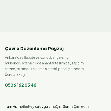
Çevre Düzenleme Peyzaj
Ankara'da villa, site ve konut bahçeleri için
mühendislikten işçiliğe anahtar teslim peyzaj: çim
serme, otomatik sulama sistemi, panel çit montajı.
Ücretsiz keşif.
0506 162 03 46
Tüm Hizmetler
Peyzaj Uygulama
Çim Serme
Çim Ekimi