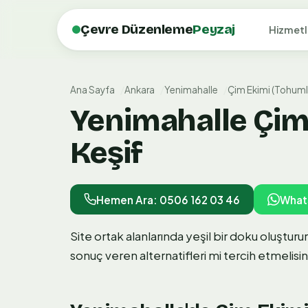
Çevre Düzenleme
Peyzaj
Hizmetl
Ana Sayfa
Ankara
Yenimahalle
Çim Ekimi (Tohuml
Yenimahalle Çim 
Keşif
Hemen Ara: 0506 162 03 46
What
Site ortak alanlarında yeşil bir doku oluştu
sonuç veren alternatifleri mi tercih etmelisin