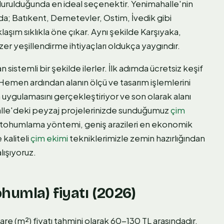
rulduğunda en ideal seçenektir. Yenimahalle'nin
da; Batıkent, Demetevler, Ostim, İvedik gibi
şım sıklıkla öne çıkar. Aynı şekilde Karşıyaka,
er yeşillendirme ihtiyaçları oldukça yaygındır.
istemli bir şekilde ilerler. İlk adımda ücretsiz keşif
Hemen ardından alanın ölçü ve tasarım işlemlerini
gulamasını gerçekleştiriyor ve son olarak alanı
ahalle'deki peyzaj projelerinizde sunduğumuz
çim
n tohumlama yöntemi, geniş arazileri en ekonomik
kaliteli
çim ekimi
tekniklerimizle zemin hazırlığından
lışıyoruz.
humla) fiyatı (2026)
re (m²) fiyatı tahmini olarak 60-130 TL arasındadır.