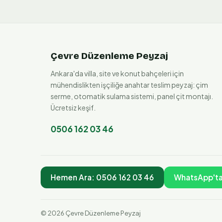
Çevre Düzenleme Peyzaj
Ankara'da villa, site ve konut bahçeleri için
mühendislikten işçiliğe anahtar teslim peyzaj: çim
serme, otomatik sulama sistemi, panel çit montajı.
Ücretsiz keşif.
0506 162 03 46
Hemen Ara:
0506 162 03 46
WhatsApp'ta
©
2026
Çevre Düzenleme Peyzaj