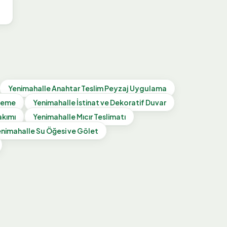
Yenimahalle
Anahtar Teslim Peyzaj Uygulama
öşeme
Yenimahalle
İstinat ve Dekoratif Duvar
akımı
Yenimahalle
Mıcır Teslimatı
enimahalle
Su Öğesi ve Gölet