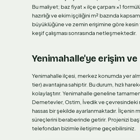
Bu maliyet; baz fiyat × ilçe çarpanı ×1 for
hazırlığı ve ekim işçiliğini m² bazında kapsam
büyüklüğüne ve zemin erişimine göre kesin 
keşif çalışması sonrasında netleşmektedir.
Yenimahalle'ye erişim ve 
Yenimahalle ilçesi, merkez konumda yer alma
tier) avantajına sahiptir. Bu durum, hızlı h
kolaylaştırır. Yenimahalle geneline tamamen
Demetevler, Ostim, İvedik ve çevresindeki
hassas bir şekilde ayarlanmaktadır. İlçenin me
süreçlerini beraberinde getirir. Projenizi ba
telefondan bizimle iletişime geçebilirsiniz.