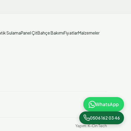
tik Sulama
Panel Çit
Bahçe Bakımı
Fiyatlar
Malzemeler
WhatsApp
0506 162 03 46
Yapım:
K-On Tech