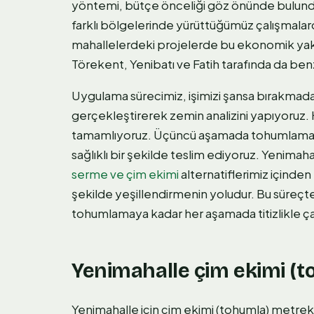
yöntemi, bütçe önceliği göz önünde bulundu
farklı bölgelerinde yürüttüğümüz çalışmalar
mahallelerdeki projelerde bu ekonomik yakla
Törekent, Yenibatı ve Fatih tarafında da benz
Uygulama sürecimiz, işimizi şansa bırakmadan s
gerçekleştirerek zemin analizini yapıyoruz. 
tamamlıyoruz. Üçüncü aşamada tohumlama uy
sağlıklı bir şekilde teslim ediyoruz. Yenim
serme ve çim ekimi
alternatiflerimiz içinde
şekilde yeşillendirmenin yoludur. Bu süreçte 
tohumlamaya kadar her aşamada titizlikle ça
Yenimahalle çim ekimi (to
Yenimahalle için çim ekimi (tohumla) metreka