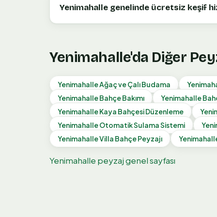
Yenimahalle genelinde ücretsiz keşif h
Yenimahalle
'da Diğer Pey
Yenimahalle
Ağaç ve Çalı Budama
Yenimaha
Yenimahalle
Bahçe Bakımı
Yenimahalle
Bah
Yenimahalle
Kaya Bahçesi Düzenleme
Yeni
Yenimahalle
Otomatik Sulama Sistemi
Yeni
Yenimahalle
Villa Bahçe Peyzajı
Yenimahall
Yenimahalle
peyzaj genel sayfası