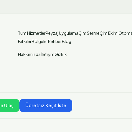
Tüm Hizmetler
Peyzaj Uygulama
Çim Serme
Çim Ekimi
Otoma
Bitkiler
Bölgeler
Rehber
Blog
Hakkımızda
İletişim
Gizlilik
n Ulaş
Ücretsiz Keşif İste