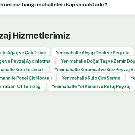
izmetiniz hangi mahalleleri kapsamaktadır?
zaj Hizmetlerimiz
lle
Ağaç ve Çalı Dikimi
Yenimahalle
Ahşap Deck ve Pergola
çe ve Peyzaj Aydınlatma
Yenimahalle
Doğal Taş ve Zemin D
mahalle
Kum Teslimatı
Yenimahalle
Kurumsal ve Site Peyzaj B
mahalle
Panel Çit Montajı
Yenimahalle
Rulo Çim Serme
Y
e
Yabani Ot Temizliği
Yenimahalle
Yol Kenarı ve Refüj Peyzajı