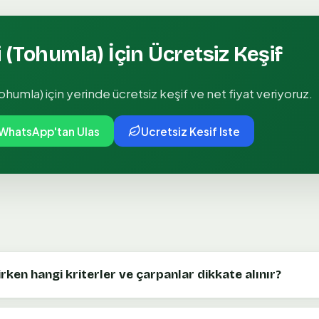
 (Tohumla)
İçin Ücretsiz Keşif
tohumla)
için yerinde ücretsiz keşif ve net fiyat veriyoruz.
WhatsApp'tan Ulas
Ucretsiz Kesif Iste
irken hangi kriterler ve çarpanlar dikkate alınır?