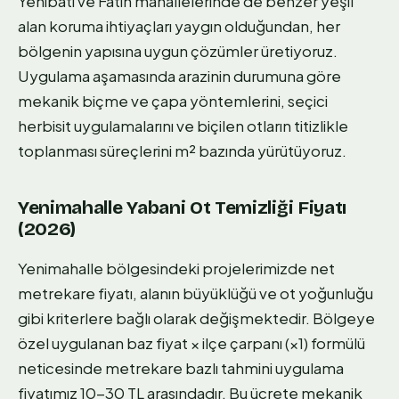
Yenibatı ve Fatih mahallelerinde de benzer yeşil
alan koruma ihtiyaçları yaygın olduğundan, her
bölgenin yapısına uygun çözümler üretiyoruz.
Uygulama aşamasında arazinin durumuna göre
mekanik biçme ve çapa yöntemlerini, seçici
herbisit uygulamalarını ve biçilen otların titizlikle
toplanması süreçlerini m² bazında yürütüyoruz.
Yenimahalle Yabani Ot Temizliği Fiyatı
(2026)
Yenimahalle bölgesindeki projelerimizde net
metrekare fiyatı, alanın büyüklüğü ve ot yoğunluğu
gibi kriterlere bağlı olarak değişmektedir. Bölgeye
özel uygulanan baz fiyat × ilçe çarpanı (×1) formülü
neticesinde metrekare bazlı tahmini uygulama
fiyatımız 10-30 TL arasındadır. Bu ücrete mekanik