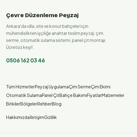
Çevre Düzenleme Peyzaj
Ankara'da villa, site ve konut bahçeleri için
mühendislikten işçiliğe anahtar teslim peyzaj: çim
serme, otomatik sulama sistemi, panel çit montajı.
Ücretsiz keşif.
0506 162 03 46
Tüm Hizmetler
Peyzaj Uygulama
Çim Serme
Çim Ekimi
Otomatik Sulama
Panel Çit
Bahçe Bakımı
Fiyatlar
Malzemeler
Bitkiler
Bölgeler
Rehber
Blog
Hakkımızda
İletişim
Gizlilik