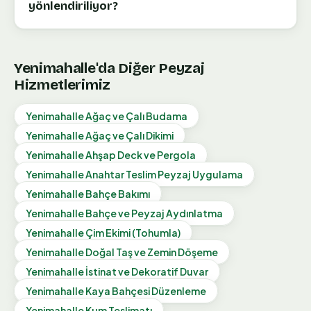
yönlendiriliyor?
Yenimahalle
'da Diğer Peyzaj
Hizmetlerimiz
Yenimahalle
Ağaç ve Çalı Budama
Yenimahalle
Ağaç ve Çalı Dikimi
Yenimahalle
Ahşap Deck ve Pergola
Yenimahalle
Anahtar Teslim Peyzaj Uygulama
Yenimahalle
Bahçe Bakımı
Yenimahalle
Bahçe ve Peyzaj Aydınlatma
Yenimahalle
Çim Ekimi (Tohumla)
Yenimahalle
Doğal Taş ve Zemin Döşeme
Yenimahalle
İstinat ve Dekoratif Duvar
Yenimahalle
Kaya Bahçesi Düzenleme
Yenimahalle
Kum Teslimatı