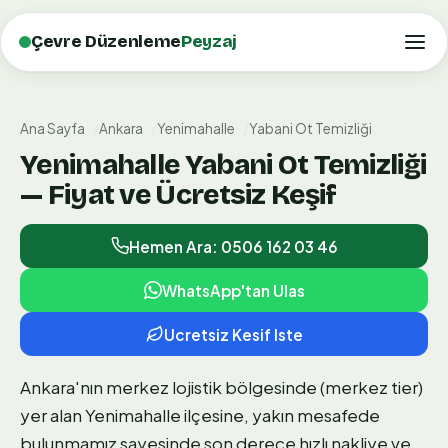
Çevre Düzenleme
Peyzaj
Ana Sayfa
Ankara
Yenimahalle
Yabani Ot Temizliği
Yenimahalle Yabani Ot Temizliği
— Fiyat ve Ücretsiz Keşif
Hemen Ara: 0506 162 03 46
WhatsApp'tan Ulas
Ucretsiz Kesif Iste
Ankara'nın merkez lojistik bölgesinde (merkez tier)
yer alan Yenimahalle ilçesine, yakın mesafede
bulunmamız sayesinde son derece hızlı nakliye ve