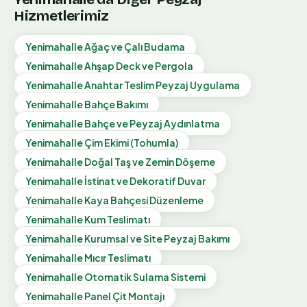
Hizmetlerimiz
Yenimahalle
Ağaç ve Çalı Budama
Yenimahalle
Ahşap Deck ve Pergola
Yenimahalle
Anahtar Teslim Peyzaj Uygulama
Yenimahalle
Bahçe Bakımı
Yenimahalle
Bahçe ve Peyzaj Aydınlatma
Yenimahalle
Çim Ekimi (Tohumla)
Yenimahalle
Doğal Taş ve Zemin Döşeme
Yenimahalle
İstinat ve Dekoratif Duvar
Yenimahalle
Kaya Bahçesi Düzenleme
Yenimahalle
Kum Teslimatı
Yenimahalle
Kurumsal ve Site Peyzaj Bakımı
Yenimahalle
Mıcır Teslimatı
Yenimahalle
Otomatik Sulama Sistemi
Yenimahalle
Panel Çit Montajı