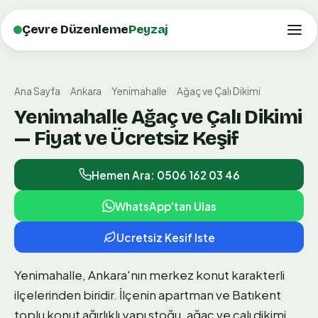
Çevre Düzenleme
Peyzaj
Ana Sayfa
Ankara
Yenimahalle
Ağaç ve Çalı Dikimi
Yenimahalle Ağaç ve Çalı Dikimi
— Fiyat ve Ücretsiz Keşif
Hemen Ara: 0506 162 03 46
WhatsApp'tan Ulas
Ucretsiz Kesif Iste
Yenimahalle, Ankara'nın merkez konut karakterli
ilçelerinden biridir. İlçenin apartman ve Batıkent
toplu konut ağırlıklı yapı stoğu, ağaç ve çalı dikimi