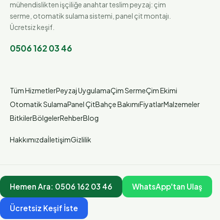
mühendislikten işçiliğe anahtar teslim peyzaj: çim
serme, otomatik sulama sistemi, panel çit montajı.
Ücretsiz keşif.
0506 162 03 46
Tüm Hizmetler
Peyzaj Uygulama
Çim Serme
Çim Ekimi
Otomatik Sulama
Panel Çit
Bahçe Bakımı
Fiyatlar
Malzemeler
Bitkiler
Bölgeler
Rehber
Blog
Hakkımızda
İletişim
Gizlilik
Hemen Ara:
0506 162 03 46
WhatsApp'tan Ulaş
Ücretsiz Keşif İste