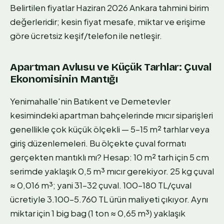
Belirtilen fiyatlar Haziran 2026 Ankara tahmini birim
değerleridir; kesin fiyat mesafe, miktar ve erişime
göre ücretsiz keşif/telefon ile netleşir.
Apartman Avlusu ve Küçük Tarhlar: Çuval
Ekonomisinin Mantığı
Yenimahalle'nin Batıkent ve Demetevler
kesimindeki apartman bahçelerinde mıcır siparişleri
genellikle çok küçük ölçekli — 5–15 m² tarhlar veya
giriş düzenlemeleri. Bu ölçekte çuval formatı
gerçekten mantıklı mı? Hesap: 10 m² tarh için 5 cm
serimde yaklaşık 0,5 m³ mıcır gerekiyor. 25 kg çuval
≈ 0,016 m³; yani 31–32 çuval. 100–180 TL/çuval
ücretiyle 3.100–5.760 TL ürün maliyeti çıkıyor. Aynı
miktar için 1 big bag (1 ton ≈ 0,65 m³) yaklaşık