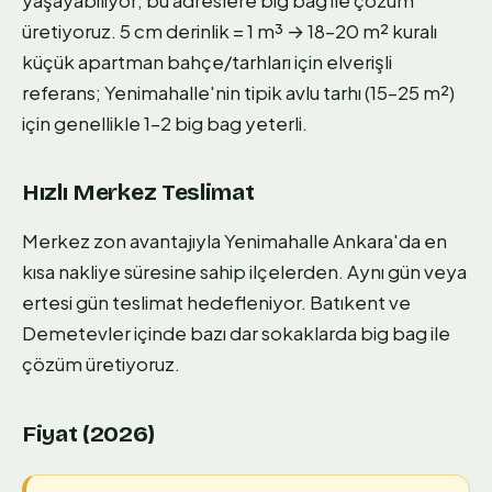
üretiyoruz. 5 cm derinlik = 1 m³ → 18–20 m² kuralı
küçük apartman bahçe/tarhları için elverişli
referans; Yenimahalle'nin tipik avlu tarhı (15–25 m²)
için genellikle 1–2 big bag yeterli.
Hızlı Merkez Teslimat
Merkez zon avantajıyla Yenimahalle Ankara'da en
kısa nakliye süresine sahip ilçelerden. Aynı gün veya
ertesi gün teslimat hedefleniyor. Batıkent ve
Demetevler içinde bazı dar sokaklarda big bag ile
çözüm üretiyoruz.
Fiyat (2026)