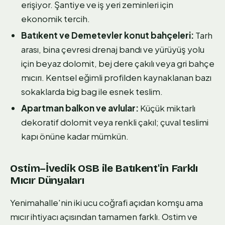
erişiyor. Şantiye ve iş yeri zeminleri için
ekonomik tercih.
Batıkent ve Demetevler konut bahçeleri:
Tarh
arası, bina çevresi drenaj bandı ve yürüyüş yolu
için beyaz dolomit, bej dere çakılı veya gri bahçe
mıcırı. Kentsel eğimli profilden kaynaklanan bazı
sokaklarda big bag ile esnek teslim.
Apartman balkon ve avlular:
Küçük miktarlı
dekoratif dolomit veya renkli çakıl; çuval teslimi
kapı önüne kadar mümkün.
Ostim–İvedik OSB ile Batıkent'in Farklı
Mıcır Dünyaları
Yenimahalle'nin iki ucu coğrafi açıdan komşu ama
mıcır ihtiyacı açısından tamamen farklı. Ostim ve