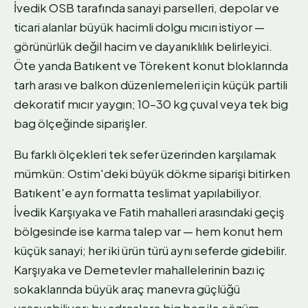
İvedik OSB tarafında sanayi parselleri, depolar ve
ticari alanlar büyük hacimli dolgu mıcırı istiyor —
görünürlük değil hacim ve dayanıklılık belirleyici.
Öte yanda Batıkent ve Törekent konut bloklarında
tarh arası ve balkon düzenlemeleri için küçük partili
dekoratif mıcır yaygın; 10–30 kg çuval veya tek big
bag ölçeğinde siparişler.
Bu farklı ölçekleri tek sefer üzerinden karşılamak
mümkün: Ostim'deki büyük dökme siparişi bitirken
Batıkent'e ayrı formatta teslimat yapılabiliyor.
İvedik Karşıyaka ve Fatih mahalleri arasındaki geçiş
bölgesinde ise karma talep var — hem konut hem
küçük sanayi; her iki ürün türü aynı seferde gidebilir.
Karşıyaka ve Demetevler mahallelerinin bazı iç
sokaklarında büyük araç manevra güçlüğü
yaşayabiliyor; bu adreslere big bag ile çözüm