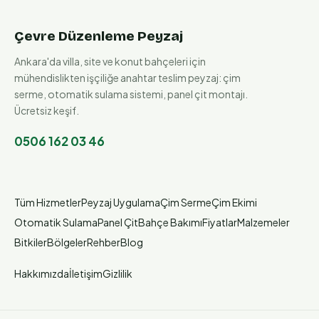
Çevre Düzenleme Peyzaj
Ankara'da villa, site ve konut bahçeleri için
mühendislikten işçiliğe anahtar teslim peyzaj: çim
serme, otomatik sulama sistemi, panel çit montajı.
Ücretsiz keşif.
0506 162 03 46
Tüm Hizmetler
Peyzaj Uygulama
Çim Serme
Çim Ekimi
Otomatik Sulama
Panel Çit
Bahçe Bakımı
Fiyatlar
Malzemeler
Bitkiler
Bölgeler
Rehber
Blog
Hakkımızda
İletişim
Gizlilik