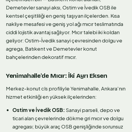
Demetevler sanayi aksı, Ostim ve İvedik OSB ile
kentsel çeşitliliği en geniş taşıyan ilçelerden. Kısa
nakliye mesafesi ve geniş yol ağı mıcır teslimatında
ciddi lojistik avantaj sağlıyor. Mıcır talebi iki koldan
geliyor: Ostim-İvedik sanayi çevresinden dolgu ve
agrega, Batıkent ve Demetevler konut
bahçelerinden dekoratif mıcır.
Yenimahalle'de Mıcır: İki Ayrı Eksen
Merkez-konut cls profiliyle Yenimahalle, Ankara'nın
hizmet etkinliği en yüksek ilçelerinden:
Ostim ve İvedik OSB:
Sanayi parseli, depo ve
ticari alan çevrelerinde dökme gri mıcır ve dolgu
agregası; büyük araç OSB genişliğinde sorunsuz