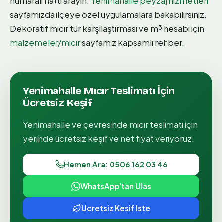
numaralı hattı arayın.
Yenimahalle peyzaj hizmetleri
sayfamızda ilçeye özel uygulamalara bakabilirsiniz.
Dekoratif mıcır tür karşılaştırması ve m³ hesabı için
malzemeler/mıcır
sayfamız kapsamlı rehber.
Yenimahalle
Mıcır Teslimatı
İçin
Ücretsiz Keşif
Yenimahalle
ve çevresinde
mıcır teslimatı
için
yerinde ücretsiz keşif ve net fiyat veriyoruz.
Hemen Ara: 0506 162 03 46
WhatsApp'tan Ulas
Ucretsiz Kesif Iste