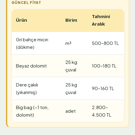
Tahmini
Ürün
Birim
Aralık
Gri bahçe mıcırı
m³
500–800 TL
(dökme)
25 kg
Beyaz dolomit
100–180 TL
çuval
Dere çakılı
25 kg
90–160 TL
(yıkanmış)
çuval
Big bag (~1 ton,
2.800–
adet
dolomit)
4.500 TL