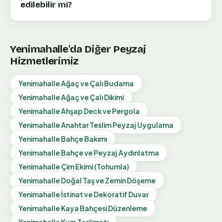
edilebilir mi?
Yenimahalle
'da Diğer Peyzaj
Hizmetlerimiz
Yenimahalle
Ağaç ve Çalı Budama
Yenimahalle
Ağaç ve Çalı Dikimi
Yenimahalle
Ahşap Deck ve Pergola
Yenimahalle
Anahtar Teslim Peyzaj Uygulama
Yenimahalle
Bahçe Bakımı
Yenimahalle
Bahçe ve Peyzaj Aydınlatma
Yenimahalle
Çim Ekimi (Tohumla)
Yenimahalle
Doğal Taş ve Zemin Döşeme
Yenimahalle
İstinat ve Dekoratif Duvar
Yenimahalle
Kaya Bahçesi Düzenleme
Yenimahalle
Kum Teslimatı