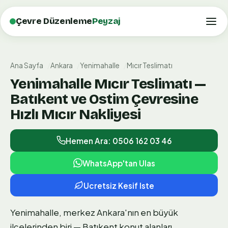
Çevre Düzenleme
Peyzaj
Ana Sayfa
Ankara
Yenimahalle
Mıcır Teslimatı
Yenimahalle Mıcır Teslimatı —
Batıkent ve Ostim Çevresine
Hızlı Mıcır Nakliyesi
Hemen Ara: 0506 162 03 46
WhatsApp'tan Ulas
Ucretsiz Kesif Iste
Yenimahalle, merkez Ankara'nın en büyük
ilçelerinden biri — Batıkent konut alanları,