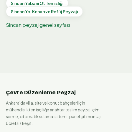
Sincan
Yabani Ot Temizliği
Sincan
Yol Kenarı ve Refüj Peyzajı
Sincan
peyzaj genel sayfası
Çevre Düzenleme Peyzaj
Ankara'da villa, site ve konut bahçeleri için
mühendislikten işçiliğe anahtar teslim peyzaj: çim
serme, otomatik sulama sistemi, panel çit montajı.
Ücretsiz keşif.