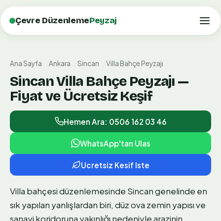
Çevre Düzenleme
Peyzaj
Ana Sayfa
Ankara
Sincan
Villa Bahçe Peyzajı
Sincan Villa Bahçe Peyzajı —
Fiyat ve Ücretsiz Keşif
Hemen Ara: 0506 162 03 46
WhatsApp'tan Ulas
Ucretsiz Kesif Iste
Villa bahçesi düzenlemesinde Sincan genelinde en
sık yapılan yanlışlardan biri, düz ova zemin yapısı ve
sanayi koridoruna yakınlığı nedeniyle arazinin