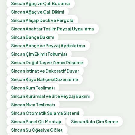
Sincan
Ağaç ve Çalı Budama
Sincan
Ağaç ve Çalı Dikimi
Sincan
Ahşap Deck ve Pergola
Sincan
Anahtar Teslim Peyzaj Uygulama
Sincan
Bahçe Bakımı
Sincan
Bahçe ve Peyzaj Aydınlatma
Sincan
Çim Ekimi (Tohumla)
Sincan
Doğal Taş ve Zemin Döşeme
Sincan
İstinat ve Dekoratif Duvar
Sincan
Kaya Bahçesi Düzenleme
Sincan
Kum Teslimatı
Sincan
Kurumsal ve Site Peyzaj Bakımı
Sincan
Mıcır Teslimatı
Sincan
Otomatik Sulama Sistemi
Sincan
Panel Çit Montajı
Sincan
Rulo Çim Serme
Sincan
Su Öğesi ve Gölet