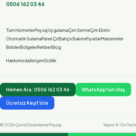
0506 162 03 46
Tüm Hizmetler
Peyzaj Uygulama
Çim Serme
Çim Ekimi
Otomatik Sulama
Panel Çit
Bahçe Bakımı
Fiyatlar
Malzemeler
Bitkiler
Bölgeler
Rehber
Blog
Hakkımızda
İletişim
Gizlilik
Hemen Ara:
0506 162 03 46
WhatsApp'tan Ulaş
Ücretsiz Keşif İste
©
2026
Çevre Düzenleme Peyzaj
Yapım:
K-On Tech