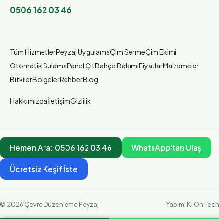
0506 162 03 46
Tüm Hizmetler
Peyzaj Uygulama
Çim Serme
Çim Ekimi
Otomatik Sulama
Panel Çit
Bahçe Bakımı
Fiyatlar
Malzemeler
Bitkiler
Bölgeler
Rehber
Blog
Hakkımızda
İletişim
Gizlilik
Hemen Ara:
0506 162 03 46
WhatsApp'tan Ulaş
Ücretsiz Keşif İste
©
2026
Çevre Düzenleme Peyzaj
Yapım:
K-On Tech