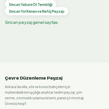
Sincan
Yabani Ot Temizliği
Sincan
Yol Kenarı ve Refüj Peyzajı
Sincan
peyzaj genel sayfası
Çevre Düzenleme Peyzaj
Ankara'da villa, site ve konut bahçeleri için
mühendislikten işçiliğe anahtar teslim peyzaj: çim
serme, otomatik sulama sistemi, panel çit montajı.
Ücretsiz keşif.