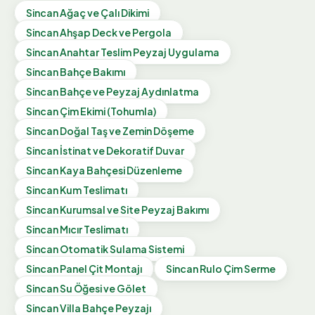
Sincan
Ağaç ve Çalı Dikimi
Sincan
Ahşap Deck ve Pergola
Sincan
Anahtar Teslim Peyzaj Uygulama
Sincan
Bahçe Bakımı
Sincan
Bahçe ve Peyzaj Aydınlatma
Sincan
Çim Ekimi (Tohumla)
Sincan
Doğal Taş ve Zemin Döşeme
Sincan
İstinat ve Dekoratif Duvar
Sincan
Kaya Bahçesi Düzenleme
Sincan
Kum Teslimatı
Sincan
Kurumsal ve Site Peyzaj Bakımı
Sincan
Mıcır Teslimatı
Sincan
Otomatik Sulama Sistemi
Sincan
Panel Çit Montajı
Sincan
Rulo Çim Serme
Sincan
Su Öğesi ve Gölet
Sincan
Villa Bahçe Peyzajı