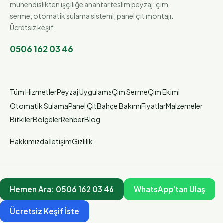
mühendislikten işçiliğe anahtar teslim peyzaj: çim
serme, otomatik sulama sistemi, panel çit montajı.
Ücretsiz keşif.
0506 162 03 46
Tüm Hizmetler
Peyzaj Uygulama
Çim Serme
Çim Ekimi
Otomatik Sulama
Panel Çit
Bahçe Bakımı
Fiyatlar
Malzemeler
Bitkiler
Bölgeler
Rehber
Blog
Hakkımızda
İletişim
Gizlilik
Hemen Ara:
0506 162 03 46
WhatsApp'tan Ulaş
Ücretsiz Keşif İste