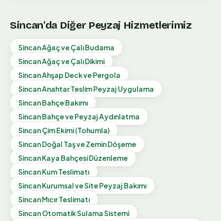
Sincan
'da Diğer Peyzaj Hizmetlerimiz
Sincan
Ağaç ve Çalı Budama
Sincan
Ağaç ve Çalı Dikimi
Sincan
Ahşap Deck ve Pergola
Sincan
Anahtar Teslim Peyzaj Uygulama
Sincan
Bahçe Bakımı
Sincan
Bahçe ve Peyzaj Aydınlatma
Sincan
Çim Ekimi (Tohumla)
Sincan
Doğal Taş ve Zemin Döşeme
Sincan
Kaya Bahçesi Düzenleme
Sincan
Kum Teslimatı
Sincan
Kurumsal ve Site Peyzaj Bakımı
Sincan
Mıcır Teslimatı
Sincan
Otomatik Sulama Sistemi