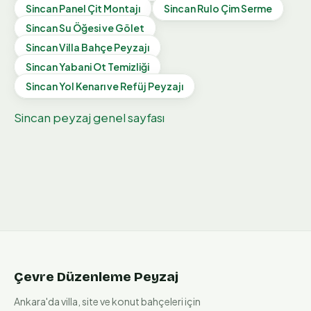
Sincan
Panel Çit Montajı
Sincan
Rulo Çim Serme
Sincan
Su Öğesi ve Gölet
Sincan
Villa Bahçe Peyzajı
Sincan
Yabani Ot Temizliği
Sincan
Yol Kenarı ve Refüj Peyzajı
Sincan
peyzaj genel sayfası
Çevre Düzenleme Peyzaj
Ankara'da villa, site ve konut bahçeleri için