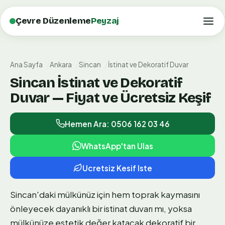
Çevre Düzenleme
Peyzaj
Ana Sayfa
Ankara
Sincan
İstinat ve Dekoratif Duvar
Sincan İstinat ve Dekoratif
Duvar — Fiyat ve Ücretsiz Keşif
Hemen Ara: 0506 162 03 46
WhatsApp'tan Ulas
Ucretsiz Kesif Iste
Sincan'daki mülkünüz için hem toprak kaymasını
önleyecek dayanıklı bir istinat duvarı mı, yoksa
mülkünüze estetik değer katacak dekoratif bir