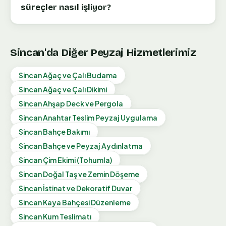
süreçler nasıl işliyor?
Sincan
'da Diğer Peyzaj Hizmetlerimiz
Sincan
Ağaç ve Çalı Budama
Sincan
Ağaç ve Çalı Dikimi
Sincan
Ahşap Deck ve Pergola
Sincan
Anahtar Teslim Peyzaj Uygulama
Sincan
Bahçe Bakımı
Sincan
Bahçe ve Peyzaj Aydınlatma
Sincan
Çim Ekimi (Tohumla)
Sincan
Doğal Taş ve Zemin Döşeme
Sincan
İstinat ve Dekoratif Duvar
Sincan
Kaya Bahçesi Düzenleme
Sincan
Kum Teslimatı