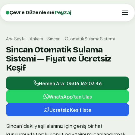
Çevre Düzenleme
Peyzaj
Ana Sayfa
Ankara
Sincan
Otomatik Sulama Sistemi
Sincan Otomatik Sulama
Sistemi — Fiyat ve Ücretsiz
Keşif
Hemen Ara: 0506 162 03 46
WhatsApp'tan Ulas
Ucretsiz Kesif Iste
Sincan’daki yeşil alanınız için geniş bir hat
kurulumuyla toplu konut peyzajını mı canlandırmak