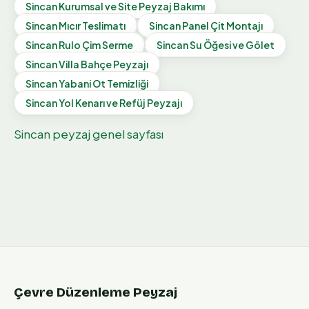
Sincan
Kurumsal ve Site Peyzaj Bakımı
Sincan
Mıcır Teslimatı
Sincan
Panel Çit Montajı
Sincan
Rulo Çim Serme
Sincan
Su Öğesi ve Gölet
Sincan
Villa Bahçe Peyzajı
Sincan
Yabani Ot Temizliği
Sincan
Yol Kenarı ve Refüj Peyzajı
Sincan
peyzaj genel sayfası
Çevre Düzenleme Peyzaj