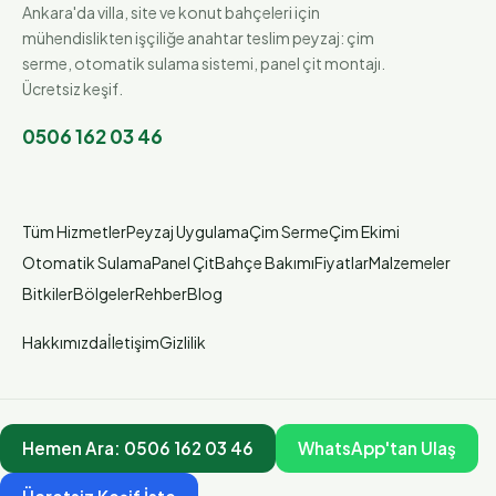
Ankara'da villa, site ve konut bahçeleri için
mühendislikten işçiliğe anahtar teslim peyzaj: çim
serme, otomatik sulama sistemi, panel çit montajı.
Ücretsiz keşif.
0506 162 03 46
Tüm Hizmetler
Peyzaj Uygulama
Çim Serme
Çim Ekimi
Otomatik Sulama
Panel Çit
Bahçe Bakımı
Fiyatlar
Malzemeler
Bitkiler
Bölgeler
Rehber
Blog
Hakkımızda
İletişim
Gizlilik
Hemen Ara:
0506 162 03 46
WhatsApp'tan Ulaş