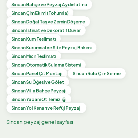
Sincan
Bahçe ve Peyzaj Aydınlatma
Sincan
Çim Ekimi (Tohumla)
Sincan
Doğal Taş ve Zemin Döşeme
Sincan
İstinat ve Dekoratif Duvar
Sincan
Kum Teslimatı
Sincan
Kurumsal ve Site Peyzaj Bakımı
Sincan
Mıcır Teslimatı
Sincan
Otomatik Sulama Sistemi
Sincan
Panel Çit Montajı
Sincan
Rulo Çim Serme
Sincan
Su Öğesi ve Gölet
Sincan
Villa Bahçe Peyzajı
Sincan
Yabani Ot Temizliği
Sincan
Yol Kenarı ve Refüj Peyzajı
Sincan
peyzaj genel sayfası