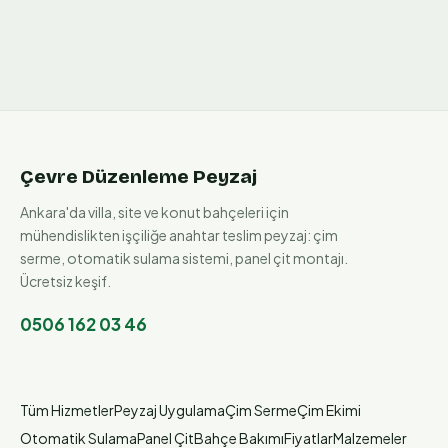
Çevre Düzenleme Peyzaj
Ankara'da villa, site ve konut bahçeleri için
mühendislikten işçiliğe anahtar teslim peyzaj: çim
serme, otomatik sulama sistemi, panel çit montajı.
Ücretsiz keşif.
0506 162 03 46
Tüm Hizmetler
Peyzaj Uygulama
Çim Serme
Çim Ekimi
Otomatik Sulama
Panel Çit
Bahçe Bakımı
Fiyatlar
Malzemeler