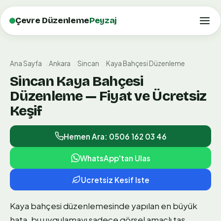
Çevre Düzenleme
Peyzaj
Ana Sayfa
Ankara
Sincan
Kaya Bahçesi Düzenleme
Sincan Kaya Bahçesi
Düzenleme — Fiyat ve Ücretsiz
Keşif
Hemen Ara: 0506 162 03 46
WhatsApp'tan Ulas
Ucretsiz Kesif Iste
Kaya bahçesi düzenlemesinde yapılan en büyük
hata, bu uygulamayı sadece görsel amaçlı taş