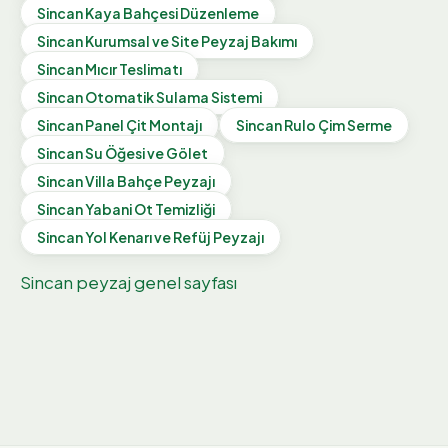
Sincan
Kaya Bahçesi Düzenleme
Sincan
Kurumsal ve Site Peyzaj Bakımı
Sincan
Mıcır Teslimatı
Sincan
Otomatik Sulama Sistemi
Sincan
Panel Çit Montajı
Sincan
Rulo Çim Serme
Sincan
Su Öğesi ve Gölet
Sincan
Villa Bahçe Peyzajı
Sincan
Yabani Ot Temizliği
Sincan
Yol Kenarı ve Refüj Peyzajı
Sincan
peyzaj genel sayfası