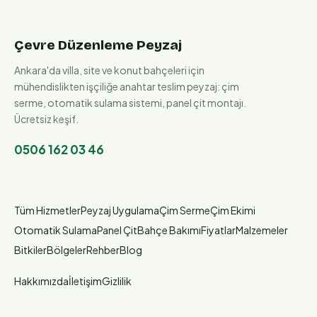
Çevre Düzenleme Peyzaj
Ankara'da villa, site ve konut bahçeleri için
mühendislikten işçiliğe anahtar teslim peyzaj: çim
serme, otomatik sulama sistemi, panel çit montajı.
Ücretsiz keşif.
0506 162 03 46
Tüm Hizmetler
Peyzaj Uygulama
Çim Serme
Çim Ekimi
Otomatik Sulama
Panel Çit
Bahçe Bakımı
Fiyatlar
Malzemeler
Bitkiler
Bölgeler
Rehber
Blog
Hakkımızda
İletişim
Gizlilik