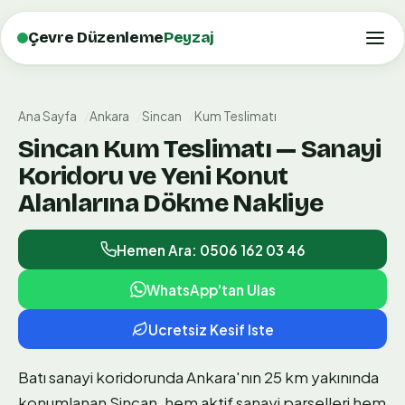
Çevre Düzenleme
Peyzaj
Ana Sayfa
Ankara
Sincan
Kum Teslimatı
Sincan Kum Teslimatı — Sanayi
Koridoru ve Yeni Konut
Alanlarına Dökme Nakliye
Hemen Ara: 0506 162 03 46
WhatsApp'tan Ulas
Ucretsiz Kesif Iste
Batı sanayi koridorunda Ankara'nın 25 km yakınında
konumlanan Sincan, hem aktif sanayi parselleri hem