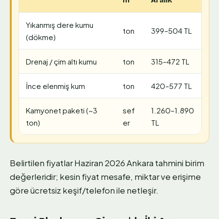
m
Aralık
Yıkanmış dere kumu
ton
399–504 TL
(dökme)
Drenaj / çim altı kumu
ton
315–472 TL
İnce elenmiş kum
ton
420–577 TL
Kamyonet paketi (~3
sef
1.260–1.890
ton)
er
TL
Belirtilen fiyatlar Haziran 2026 Ankara tahmini birim
değerleridir; kesin fiyat mesafe, miktar ve erişime
göre ücretsiz keşif/telefon ile netleşir.