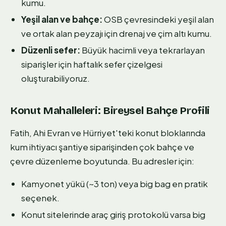
kumu.
Yeşil alan ve bahçe:
OSB çevresindeki yeşil alan
ve ortak alan peyzajı için drenaj ve çim altı kumu.
Düzenli sefer:
Büyük hacimli veya tekrarlayan
siparişler için haftalık sefer çizelgesi
oluşturabiliyoruz.
Konut Mahalleleri: Bireysel Bahçe Profili
Fatih, Ahi Evran ve Hürriyet'teki konut bloklarında
kum ihtiyacı şantiye siparişinden çok bahçe ve
çevre düzenleme boyutunda. Bu adresler için:
Kamyonet yükü (~3 ton) veya big bag en pratik
seçenek.
Konut sitelerinde araç giriş protokolü varsa big