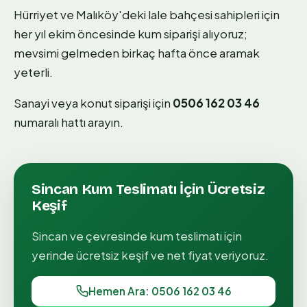
Hürriyet ve Malıköy'deki lale bahçesi sahipleri için
her yıl ekim öncesinde kum siparişi alıyoruz;
mevsimi gelmeden birkaç hafta önce aramak
yeterli.
Sanayi veya konut siparişi için
0506 162 03 46
numaralı hattı arayın.
Sincan
Kum Teslimatı
İçin Ücretsiz
Keşif
Sincan
ve çevresinde
kum teslimatı
için
yerinde ücretsiz keşif ve net fiyat veriyoruz.
Hemen Ara: 0506 162 03 46