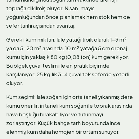
toprağa dikilmiş oluyor. Nisan-mayıs
yoğunluğundan önce planlamak hem stok hem de
sefer tarihi açısından avantaj.
Gerekli kum miktarı: lale yatağı tipik olarak 1-3 m²
ya da 5-20 m² arasında. 10 m² yatağa 5 cm drenaj
kumu için yaklaşık 80 kg (0,08 ton) kum gerekiyor.
Bu ölçek çuval teslimi ile en pratik biçimde
karşılanıyor; 25 kg'lık 3-4 çuval tek seferde yeterli
oluyor.
Kum seçimi: lale soğanı için orta taneli yıkanmış dere
kumu önerilir; iri taneli kum soğan ile toprak arasında
hava boşluğu bırakabiliyor ve tutunmayı
zorlaştırıyor. Küçük bahçe tarh boyutunda ince
elenmiş kum daha homojen bir ortam sunuyor.