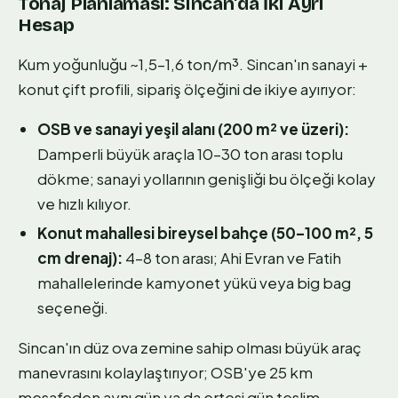
Tonaj Planlaması: Sincan'da İki Ayrı
Hesap
Kum yoğunluğu ~1,5–1,6 ton/m³. Sincan'ın sanayi +
konut çift profili, sipariş ölçeğini de ikiye ayırıyor:
OSB ve sanayi yeşil alanı (200 m² ve üzeri):
Damperli büyük araçla 10–30 ton arası toplu
dökme; sanayi yollarının genişliği bu ölçeği kolay
ve hızlı kılıyor.
Konut mahallesi bireysel bahçe (50–100 m², 5
cm drenaj):
4–8 ton arası; Ahi Evran ve Fatih
mahallelerinde kamyonet yükü veya big bag
seçeneği.
Sincan'ın düz ova zemine sahip olması büyük araç
manevrasını kolaylaştırıyor; OSB'ye 25 km
mesafeden aynı gün ya da ertesi gün teslim