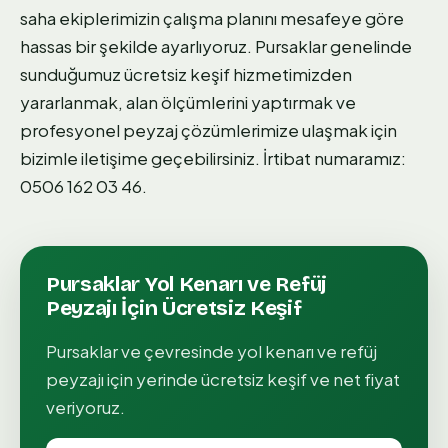
saha ekiplerimizin çalışma planını mesafeye göre
hassas bir şekilde ayarlıyoruz. Pursaklar genelinde
sunduğumuz ücretsiz keşif hizmetimizden
yararlanmak, alan ölçümlerini yaptırmak ve
profesyonel peyzaj çözümlerimize ulaşmak için
bizimle iletişime geçebilirsiniz. İrtibat numaramız:
0506 162 03 46.
Pursaklar
Yol Kenarı ve Refüj
Peyzajı
İçin Ücretsiz Keşif
Pursaklar
ve çevresinde
yol kenarı ve refüj
peyzajı
için yerinde ücretsiz keşif ve net fiyat
veriyoruz.