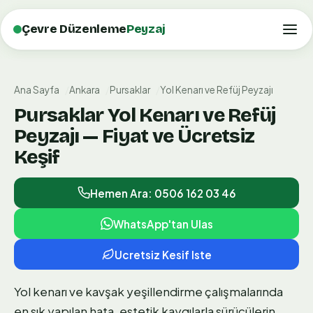
Çevre Düzenleme
Peyzaj
Ana Sayfa
Ankara
Pursaklar
Yol Kenarı ve Refüj Peyzajı
Pursaklar Yol Kenarı ve Refüj
Peyzajı — Fiyat ve Ücretsiz
Keşif
Hemen Ara: 0506 162 03 46
WhatsApp'tan Ulas
Ucretsiz Kesif Iste
Yol kenarı ve kavşak yeşillendirme çalışmalarında
en sık yapılan hata, estetik kaygılarla sürücülerin