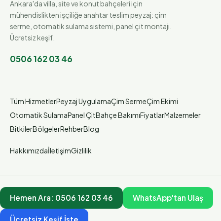
Ankara'da villa, site ve konut bahçeleri için
mühendislikten işçiliğe anahtar teslim peyzaj: çim
serme, otomatik sulama sistemi, panel çit montajı.
Ücretsiz keşif.
0506 162 03 46
Tüm Hizmetler
Peyzaj Uygulama
Çim Serme
Çim Ekimi
Otomatik Sulama
Panel Çit
Bahçe Bakımı
Fiyatlar
Malzemeler
Bitkiler
Bölgeler
Rehber
Blog
Hakkımızda
İletişim
Gizlilik
Hemen Ara:
0506 162 03 46
WhatsApp'tan Ulaş
Ücretsiz Keşif İste