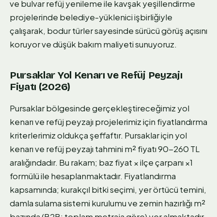
ve bulvar refüj yenileme ile kavşak yeşillendirme
projelerinde belediye-yüklenici işbirliğiyle
çalışarak, bodur türler sayesinde sürücü görüş açısını
koruyor ve düşük bakım maliyeti sunuyoruz.
Pursaklar Yol Kenarı ve Refüj Peyzajı
Fiyatı (2026)
Pursaklar bölgesinde gerçekleştireceğimiz yol
kenarı ve refüj peyzajı projelerimiz için fiyatlandırma
kriterlerimiz oldukça şeffaftır. Pursaklar için yol
kenarı ve refüj peyzajı tahmini m² fiyatı 90-260 TL
aralığındadır. Bu rakam; baz fiyat × ilçe çarpanı ×1
formülü ile hesaplanmaktadır. Fiyatlandırma
kapsamında; kurakçıl bitki seçimi, yer örtücü temini,
damla sulama sistemi kurulumu ve zemin hazırlığı m²
bazında (B2B; toplam metraja göre) yer almaktadır.