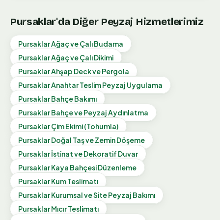
Pursaklar
'da Diğer Peyzaj Hizmetlerimiz
Pursaklar
Ağaç ve Çalı Budama
Pursaklar
Ağaç ve Çalı Dikimi
Pursaklar
Ahşap Deck ve Pergola
Pursaklar
Anahtar Teslim Peyzaj Uygulama
Pursaklar
Bahçe Bakımı
Pursaklar
Bahçe ve Peyzaj Aydınlatma
Pursaklar
Çim Ekimi (Tohumla)
Pursaklar
Doğal Taş ve Zemin Döşeme
Pursaklar
İstinat ve Dekoratif Duvar
Pursaklar
Kaya Bahçesi Düzenleme
Pursaklar
Kum Teslimatı
Pursaklar
Kurumsal ve Site Peyzaj Bakımı
Pursaklar
Mıcır Teslimatı