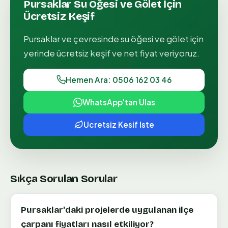
Pursaklar
Su Öğesi ve Gölet
İçin
Ücretsiz Keşif
Pursaklar
ve çevresinde
su öğesi ve gölet
için
yerinde ücretsiz keşif ve net fiyat veriyoruz.
Hemen Ara: 0506 162 03 46
WhatsApp'tan Ulas
Ucretsiz Kesif Iste
Sıkça Sorulan Sorular
Pursaklar'daki projelerde uygulanan ilçe
çarpanı fiyatları nasıl etkiliyor?