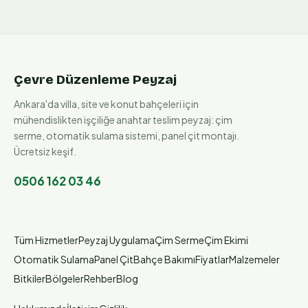
Çevre Düzenleme Peyzaj
Ankara'da villa, site ve konut bahçeleri için
mühendislikten işçiliğe anahtar teslim peyzaj: çim
serme, otomatik sulama sistemi, panel çit montajı.
Ücretsiz keşif.
0506 162 03 46
Tüm Hizmetler
Peyzaj Uygulama
Çim Serme
Çim Ekimi
Otomatik Sulama
Panel Çit
Bahçe Bakımı
Fiyatlar
Malzemeler
Bitkiler
Bölgeler
Rehber
Blog