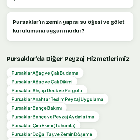
Pursaklar'ın zemin yapısı su öğesi ve gölet
kurulumuna uygun mudur?
Pursaklar
'da Diğer Peyzaj Hizmetlerimiz
Pursaklar
Ağaç ve Çalı Budama
Pursaklar
Ağaç ve Çalı Dikimi
Pursaklar
Ahşap Deck ve Pergola
Pursaklar
Anahtar Teslim Peyzaj Uygulama
Pursaklar
Bahçe Bakımı
Pursaklar
Bahçe ve Peyzaj Aydınlatma
Pursaklar
Çim Ekimi (Tohumla)
Pursaklar
Doğal Taş ve Zemin Döşeme