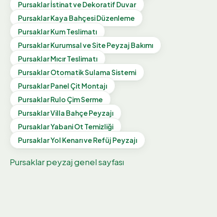
Pursaklar
İstinat ve Dekoratif Duvar
Pursaklar
Kaya Bahçesi Düzenleme
Pursaklar
Kum Teslimatı
Pursaklar
Kurumsal ve Site Peyzaj Bakımı
Pursaklar
Mıcır Teslimatı
Pursaklar
Otomatik Sulama Sistemi
Pursaklar
Panel Çit Montajı
Pursaklar
Rulo Çim Serme
Pursaklar
Villa Bahçe Peyzajı
Pursaklar
Yabani Ot Temizliği
Pursaklar
Yol Kenarı ve Refüj Peyzajı
Pursaklar
peyzaj genel sayfası