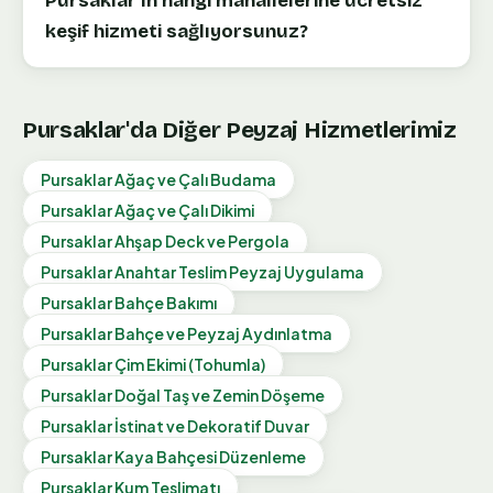
Pursaklar'ın hangi mahallelerine ücretsiz
keşif hizmeti sağlıyorsunuz?
Pursaklar
'da Diğer Peyzaj Hizmetlerimiz
Pursaklar
Ağaç ve Çalı Budama
Pursaklar
Ağaç ve Çalı Dikimi
Pursaklar
Ahşap Deck ve Pergola
Pursaklar
Anahtar Teslim Peyzaj Uygulama
Pursaklar
Bahçe Bakımı
Pursaklar
Bahçe ve Peyzaj Aydınlatma
Pursaklar
Çim Ekimi (Tohumla)
Pursaklar
Doğal Taş ve Zemin Döşeme
Pursaklar
İstinat ve Dekoratif Duvar
Pursaklar
Kaya Bahçesi Düzenleme
Pursaklar
Kum Teslimatı