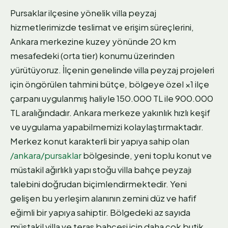
Pursaklar ilçesine yönelik villa peyzaj
hizmetlerimizde teslimat ve erişim süreçlerini,
Ankara merkezine kuzey yönünde 20 km
mesafedeki (orta tier) konumu üzerinden
yürütüyoruz. İlçenin genelinde villa peyzaj projeleri
için öngörülen tahmini bütçe, bölgeye özel ×1 ilçe
çarpanı uygulanmış haliyle 150.000 TL ile 900.000
TL aralığındadır. Ankara merkeze yakınlık hızlı keşif
ve uygulama yapabilmemizi kolaylaştırmaktadır.
Merkez konut karakterli bir yapıya sahip olan
/ankara/pursaklar
bölgesinde, yeni toplu konut ve
müstakil ağırlıklı yapı stoğu villa bahçe peyzajı
talebini doğrudan biçimlendirmektedir. Yeni
gelişen bu yerleşim alanının zemini düz ve hafif
eğimli bir yapıya sahiptir. Bölgedeki az sayıda
müstakil villa ve teras bahçesi için daha çok butik