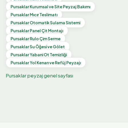
Pursaklar
Kurumsal ve Site Peyzaj Bakımı
Pursaklar
Mıcır Teslimatı
Pursaklar
Otomatik Sulama Sistemi
Pursaklar
Panel Çit Montajı
Pursaklar
Rulo Çim Serme
Pursaklar
Su Öğesi ve Gölet
Pursaklar
Yabani Ot Temizliği
Pursaklar
Yol Kenarı ve Refüj Peyzajı
Pursaklar
peyzaj genel sayfası