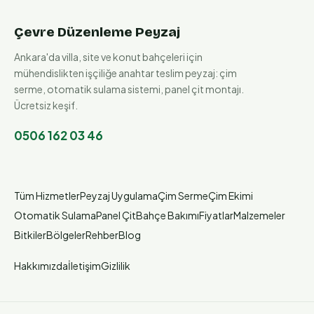
Çevre Düzenleme Peyzaj
Ankara'da villa, site ve konut bahçeleri için
mühendislikten işçiliğe anahtar teslim peyzaj: çim
serme, otomatik sulama sistemi, panel çit montajı.
Ücretsiz keşif.
0506 162 03 46
Tüm Hizmetler
Peyzaj Uygulama
Çim Serme
Çim Ekimi
Otomatik Sulama
Panel Çit
Bahçe Bakımı
Fiyatlar
Malzemeler
Bitkiler
Bölgeler
Rehber
Blog
Hakkımızda
İletişim
Gizlilik