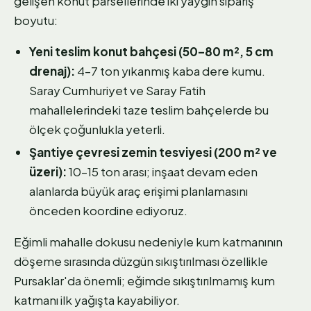
gelişen konut parsellerinde iki yaygın sipariş
boyutu:
Yeni teslim konut bahçesi (50–80 m², 5 cm
drenaj):
4–7 ton yıkanmış kaba dere kumu.
Saray Cumhuriyet ve Saray Fatih
mahallelerindeki taze teslim bahçelerde bu
ölçek çoğunlukla yeterli.
Şantiye çevresi zemin tesviyesi (200 m² ve
üzeri):
10–15 ton arası; inşaat devam eden
alanlarda büyük araç erişimi planlamasını
önceden koordine ediyoruz.
Eğimli mahalle dokusu nedeniyle kum katmanının
döşeme sırasında düzgün sıkıştırılması özellikle
Pursaklar'da önemli; eğimde sıkıştırılmamış kum
katmanı ilk yağışta kayabiliyor.