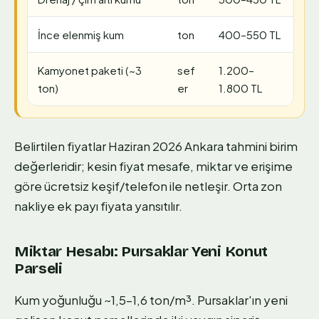
İnce elenmiş kum
ton
400–550 TL
Kamyonet paketi (~3
sef
1.200–
ton)
er
1.800 TL
Belirtilen fiyatlar Haziran 2026 Ankara tahmini birim
değerleridir; kesin fiyat mesafe, miktar ve erişime
göre ücretsiz keşif/telefon ile netleşir. Orta zon
nakliye ek payı fiyata yansıtılır.
Miktar Hesabı: Pursaklar Yeni Konut
Parseli
Kum yoğunluğu ~1,5–1,6 ton/m³. Pursaklar'ın yeni