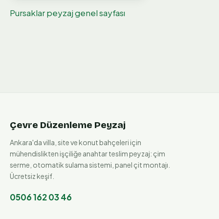
Pursaklar
peyzaj genel sayfası
Çevre Düzenleme Peyzaj
Ankara'da villa, site ve konut bahçeleri için
mühendislikten işçiliğe anahtar teslim peyzaj: çim
serme, otomatik sulama sistemi, panel çit montajı.
Ücretsiz keşif.
0506 162 03 46