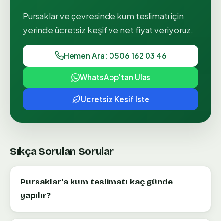
Pursaklar
ve çevresinde
kum teslimatı
için
yerinde ücretsiz keşif ve net fiyat veriyoruz.
Hemen Ara: 0506 162 03 46
WhatsApp'tan Ulas
Ucretsiz Kesif Iste
Sıkça Sorulan Sorular
Pursaklar'a kum teslimatı kaç günde
yapılır?