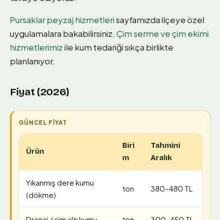
Pursaklar peyzaj hizmetleri
sayfamızda ilçeye özel
uygulamalara bakabilirsiniz.
Çim serme ve çim ekimi
hizmetlerimiz
ile kum tedariği sıkça birlikte
planlanıyor.
Fiyat (2026)
Biri
Tahmini
Ürün
m
Aralık
Yıkanmış dere kumu
ton
380–480 TL
(dökme)
Drenaj / çim altı kumu
ton
300–450 TL