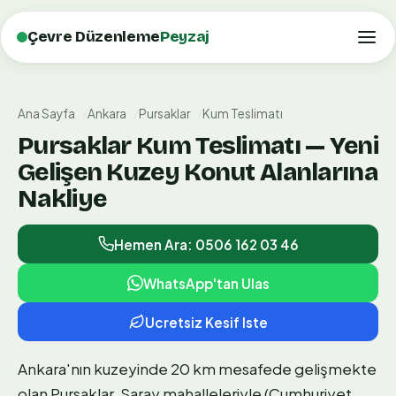
Çevre Düzenleme
Peyzaj
Ana Sayfa
Ankara
Pursaklar
Kum Teslimatı
Pursaklar Kum Teslimatı — Yeni
Gelişen Kuzey Konut Alanlarına
Nakliye
Hemen Ara: 0506 162 03 46
WhatsApp'tan Ulas
Ucretsiz Kesif Iste
Ankara'nın kuzeyinde 20 km mesafede gelişmekte
olan Pursaklar, Saray mahalleleriyle (Cumhuriyet,