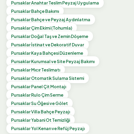
Pursaklar
Anahtar Teslim Peyzaj Uygulama
Pursaklar
Bahçe Bakımı
Pursaklar
Bahçe ve Peyzaj Aydınlatma
Pursaklar
Çim Ekimi (Tohumla)
Pursaklar
Doğal Taş ve Zemin Döşeme
Pursaklar
İstinat ve Dekoratif Duvar
Pursaklar
Kaya Bahçesi Düzenleme
Pursaklar
Kurumsal ve Site Peyzaj Bakımı
Pursaklar
Mıcır Teslimatı
Pursaklar
Otomatik Sulama Sistemi
Pursaklar
Panel Çit Montajı
Pursaklar
Rulo Çim Serme
Pursaklar
Su Öğesi ve Gölet
Pursaklar
Villa Bahçe Peyzajı
Pursaklar
Yabani Ot Temizliği
Pursaklar
Yol Kenarı ve Refüj Peyzajı