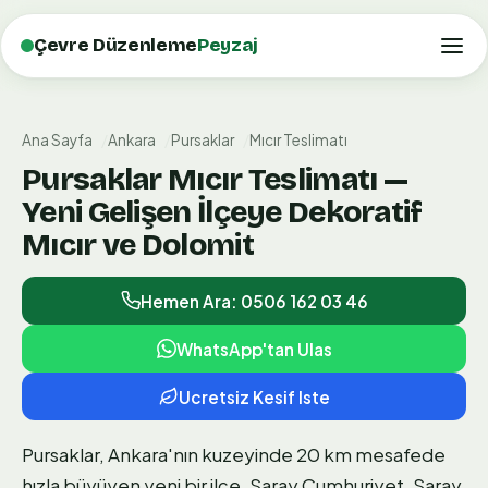
Çevre Düzenleme
Peyzaj
Ana Sayfa
Ankara
Pursaklar
Mıcır Teslimatı
Pursaklar Mıcır Teslimatı —
Yeni Gelişen İlçeye Dekoratif
Mıcır ve Dolomit
Hemen Ara: 0506 162 03 46
WhatsApp'tan Ulas
Ucretsiz Kesif Iste
Pursaklar, Ankara'nın kuzeyinde 20 km mesafede
hızla büyüyen yeni bir ilçe. Saray Cumhuriyet, Saray