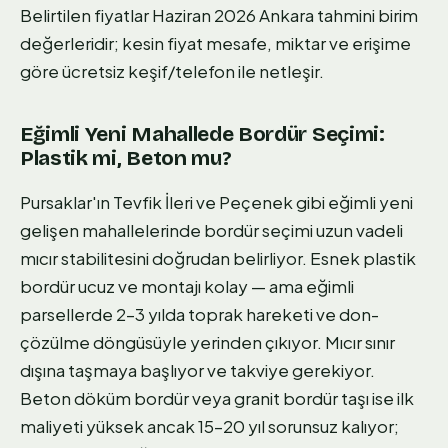
Belirtilen fiyatlar Haziran 2026 Ankara tahmini birim
değerleridir; kesin fiyat mesafe, miktar ve erişime
göre ücretsiz keşif/telefon ile netleşir.
Eğimli Yeni Mahallede Bordür Seçimi:
Plastik mi, Beton mu?
Pursaklar'ın Tevfik İleri ve Peçenek gibi eğimli yeni
gelişen mahallelerinde bordür seçimi uzun vadeli
mıcır stabilitesini doğrudan belirliyor. Esnek plastik
bordür ucuz ve montajı kolay — ama eğimli
parsellerde 2–3 yılda toprak hareketi ve don-
çözülme döngüsüyle yerinden çıkıyor. Mıcır sınır
dışına taşmaya başlıyor ve takviye gerekiyor.
Beton döküm bordür veya granit bordür taşı ise ilk
maliyeti yüksek ancak 15–20 yıl sorunsuz kalıyor;