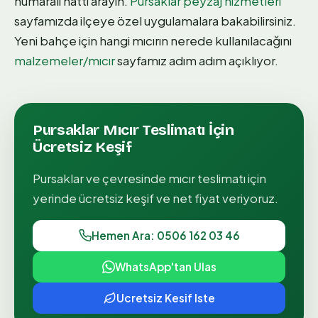
numaralı hattı arayın.
Pursaklar peyzaj hizmetleri
sayfamızda ilçeye özel uygulamalara bakabilirsiniz.
Yeni bahçe için hangi mıcırın nerede kullanılacağını
malzemeler/mıcır
sayfamız adım adım açıklıyor.
Pursaklar
Mıcır Teslimatı
İçin
Ücretsiz Keşif
Pursaklar
ve çevresinde
mıcır teslimatı
için
yerinde ücretsiz keşif ve net fiyat veriyoruz.
Hemen Ara: 0506 162 03 46
WhatsApp'tan Ulas
Ucretsiz Kesif Iste