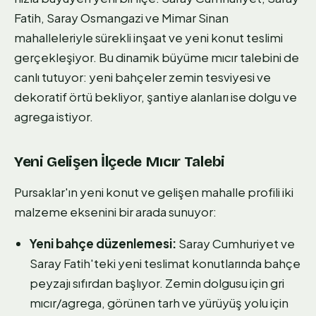
Fatih, Saray Osmangazi ve Mimar Sinan
mahalleleriyle sürekli inşaat ve yeni konut teslimi
gerçekleşiyor. Bu dinamik büyüme mıcır talebini de
canlı tutuyor: yeni bahçeler zemin tesviyesi ve
dekoratif örtü bekliyor, şantiye alanları ise dolgu ve
agrega istiyor.
Yeni Gelişen İlçede Mıcır Talebi
Pursaklar'ın yeni konut ve gelişen mahalle profili iki
malzeme eksenini bir arada sunuyor:
Yeni bahçe düzenlemesi:
Saray Cumhuriyet ve
Saray Fatih'teki yeni teslimat konutlarında bahçe
peyzajı sıfırdan başlıyor. Zemin dolgusu için gri
mıcır/agrega, görünen tarh ve yürüyüş yolu için