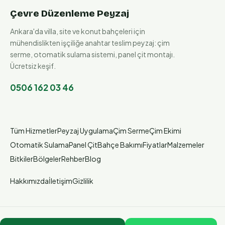
Çevre Düzenleme Peyzaj
Ankara'da villa, site ve konut bahçeleri için
mühendislikten işçiliğe anahtar teslim peyzaj: çim
serme, otomatik sulama sistemi, panel çit montajı.
Ücretsiz keşif.
0506 162 03 46
Tüm Hizmetler
Peyzaj Uygulama
Çim Serme
Çim Ekimi
Otomatik Sulama
Panel Çit
Bahçe Bakımı
Fiyatlar
Malzemeler
Bitkiler
Bölgeler
Rehber
Blog
Hakkımızda
İletişim
Gizlilik