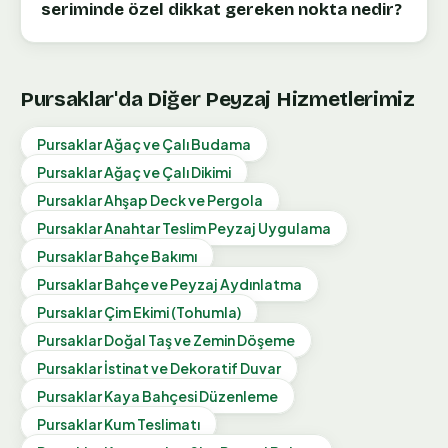
seriminde özel dikkat gereken nokta nedir?
Pursaklar
'da Diğer Peyzaj Hizmetlerimiz
Pursaklar
Ağaç ve Çalı Budama
Pursaklar
Ağaç ve Çalı Dikimi
Pursaklar
Ahşap Deck ve Pergola
Pursaklar
Anahtar Teslim Peyzaj Uygulama
Pursaklar
Bahçe Bakımı
Pursaklar
Bahçe ve Peyzaj Aydınlatma
Pursaklar
Çim Ekimi (Tohumla)
Pursaklar
Doğal Taş ve Zemin Döşeme
Pursaklar
İstinat ve Dekoratif Duvar
Pursaklar
Kaya Bahçesi Düzenleme
Pursaklar
Kum Teslimatı