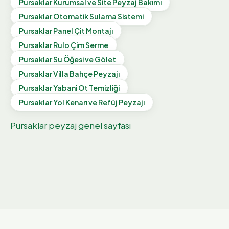
Pursaklar
Kurumsal ve Site Peyzaj Bakımı
Pursaklar
Otomatik Sulama Sistemi
Pursaklar
Panel Çit Montajı
Pursaklar
Rulo Çim Serme
Pursaklar
Su Öğesi ve Gölet
Pursaklar
Villa Bahçe Peyzajı
Pursaklar
Yabani Ot Temizliği
Pursaklar
Yol Kenarı ve Refüj Peyzajı
Pursaklar
peyzaj genel sayfası