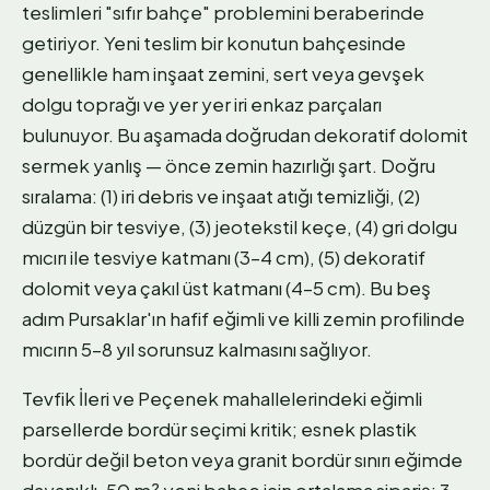
teslimleri "sıfır bahçe" problemini beraberinde
getiriyor. Yeni teslim bir konutun bahçesinde
genellikle ham inşaat zemini, sert veya gevşek
dolgu toprağı ve yer yer iri enkaz parçaları
bulunuyor. Bu aşamada doğrudan dekoratif dolomit
sermek yanlış — önce zemin hazırlığı şart. Doğru
sıralama: (1) iri debris ve inşaat atığı temizliği, (2)
düzgün bir tesviye, (3) jeotekstil keçe, (4) gri dolgu
mıcırı ile tesviye katmanı (3–4 cm), (5) dekoratif
dolomit veya çakıl üst katmanı (4–5 cm). Bu beş
adım Pursaklar'ın hafif eğimli ve killi zemin profilinde
mıcırın 5–8 yıl sorunsuz kalmasını sağlıyor.
Tevfik İleri ve Peçenek mahallelerindeki eğimli
parsellerde bordür seçimi kritik; esnek plastik
bordür değil beton veya granit bordür sınırı eğimde
dayanıklı. 50 m² yeni bahçe için ortalama sipariş: 3