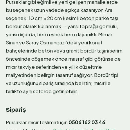
Pursaklar gibi eğimli ve yeni gelişen mahallelerde
bu seçenek uzun vadede açıkça kazanıyor. Ara
seçenek: 10 cm × 20 cm kesimli beton parke taşı
bordür olarak kullanmak — yarısı toprağa gömülü,
yarısı dışarda; hem esnek hem dayanıklı. Mimar
Sinan ve Saray Osmangazi'deki yeni konut
bahçelerinde beton veya granit bordür taşını serim
öncesinde döşemek önce masraf gibi görünse de
mıcır takviye seferinden ve yıllık düzeltme
maliyetinden belirgin tasarruf sağlıyor. Bordür tipi
ve uzunluğunu sipariş sırasında belirtin; mıcır ile
birlikte aynı seferde getirilebilir.
Sipariş
Pursaklar mıcır teslimatı için
0506 162 03 46