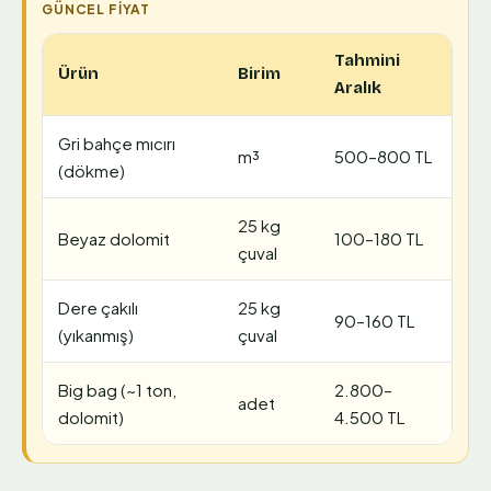
Tahmini
Ürün
Birim
Aralık
Gri bahçe mıcırı
m³
500–800 TL
(dökme)
25 kg
Beyaz dolomit
100–180 TL
çuval
Dere çakılı
25 kg
90–160 TL
(yıkanmış)
çuval
Big bag (~1 ton,
2.800–
adet
dolomit)
4.500 TL