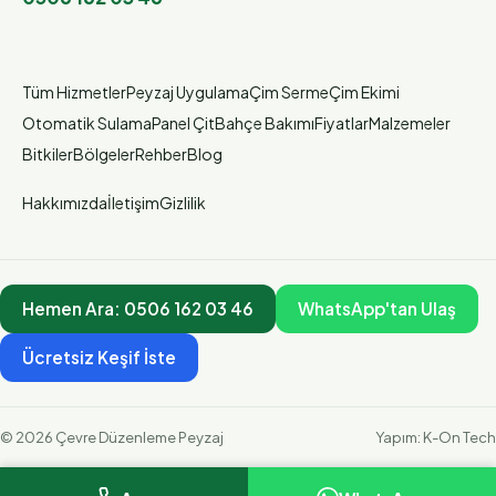
Tüm Hizmetler
Peyzaj Uygulama
Çim Serme
Çim Ekimi
Otomatik Sulama
Panel Çit
Bahçe Bakımı
Fiyatlar
Malzemeler
Bitkiler
Bölgeler
Rehber
Blog
Hakkımızda
İletişim
Gizlilik
Hemen Ara:
0506 162 03 46
WhatsApp'tan Ulaş
Ücretsiz Keşif İste
©
2026
Çevre Düzenleme Peyzaj
Yapım:
K-On Tech