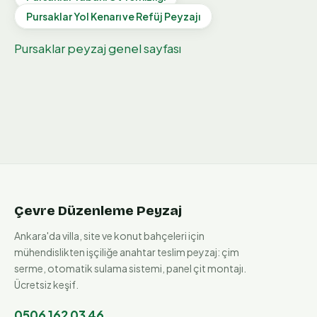
Pursaklar
Yol Kenarı ve Refüj Peyzajı
Pursaklar
peyzaj genel sayfası
Çevre Düzenleme Peyzaj
Ankara'da villa, site ve konut bahçeleri için
mühendislikten işçiliğe anahtar teslim peyzaj: çim
serme, otomatik sulama sistemi, panel çit montajı.
Ücretsiz keşif.
0506 162 03 46