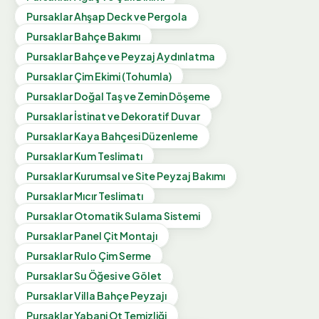
Pursaklar
Ahşap Deck ve Pergola
Pursaklar
Bahçe Bakımı
Pursaklar
Bahçe ve Peyzaj Aydınlatma
Pursaklar
Çim Ekimi (Tohumla)
Pursaklar
Doğal Taş ve Zemin Döşeme
Pursaklar
İstinat ve Dekoratif Duvar
Pursaklar
Kaya Bahçesi Düzenleme
Pursaklar
Kum Teslimatı
Pursaklar
Kurumsal ve Site Peyzaj Bakımı
Pursaklar
Mıcır Teslimatı
Pursaklar
Otomatik Sulama Sistemi
Pursaklar
Panel Çit Montajı
Pursaklar
Rulo Çim Serme
Pursaklar
Su Öğesi ve Gölet
Pursaklar
Villa Bahçe Peyzajı
Pursaklar
Yabani Ot Temizliği