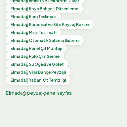
Elmadağ
İstinat ve Dekoratif Duvar
Elmadağ
Kaya Bahçesi Düzenleme
Elmadağ
Kum Teslimatı
Elmadağ
Kurumsal ve Site Peyzaj Bakımı
Elmadağ
Mıcır Teslimatı
Elmadağ
Otomatik Sulama Sistemi
Elmadağ
Panel Çit Montajı
Elmadağ
Rulo Çim Serme
Elmadağ
Su Öğesi ve Gölet
Elmadağ
Villa Bahçe Peyzajı
Elmadağ
Yabani Ot Temizliği
Elmadağ
peyzaj genel sayfası