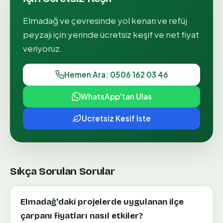
Elmadağ
ve çevresinde
yol kenarı ve refüj
peyzajı
için yerinde ücretsiz keşif ve net fiyat
veriyoruz.
Hemen Ara: 0506 162 03 46
WhatsApp'tan Ulas
Ucretsiz Kesif Iste
Sıkça Sorulan Sorular
Elmadağ'daki projelerde uygulanan ilçe
çarpanı fiyatları nasıl etkiler?