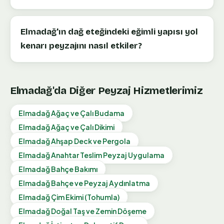
Elmadağ'ın dağ eteğindeki eğimli yapısı yol
kenarı peyzajını nasıl etkiler?
Elmadağ
'da Diğer Peyzaj Hizmetlerimiz
Elmadağ
Ağaç ve Çalı Budama
Elmadağ
Ağaç ve Çalı Dikimi
Elmadağ
Ahşap Deck ve Pergola
Elmadağ
Anahtar Teslim Peyzaj Uygulama
Elmadağ
Bahçe Bakımı
Elmadağ
Bahçe ve Peyzaj Aydınlatma
Elmadağ
Çim Ekimi (Tohumla)
Elmadağ
Doğal Taş ve Zemin Döşeme