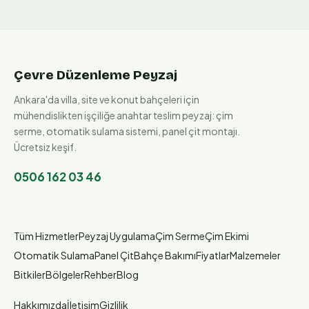
Çevre Düzenleme Peyzaj
Ankara'da villa, site ve konut bahçeleri için
mühendislikten işçiliğe anahtar teslim peyzaj: çim
serme, otomatik sulama sistemi, panel çit montajı.
Ücretsiz keşif.
0506 162 03 46
Tüm Hizmetler
Peyzaj Uygulama
Çim Serme
Çim Ekimi
Otomatik Sulama
Panel Çit
Bahçe Bakımı
Fiyatlar
Malzemeler
Bitkiler
Bölgeler
Rehber
Blog
Hakkımızda
İletişim
Gizlilik