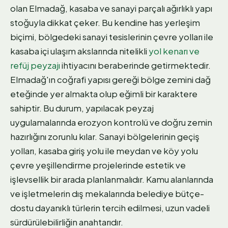
olan Elmadağ, kasaba ve sanayi parçalı ağırlıklı yapı
stoğuyla dikkat çeker. Bu kendine has yerleşim
biçimi, bölgedeki sanayi tesislerinin çevre yolları ile
kasaba içi ulaşım akslarında nitelikli
yol kenarı ve
refüj peyzajı
ihtiyacını beraberinde getirmektedir.
Elmadağ'ın coğrafi yapısı gereği bölge zemini dağ
eteğinde yer almakta olup eğimli bir karaktere
sahiptir. Bu durum, yapılacak peyzaj
uygulamalarında erozyon kontrolü ve doğru zemin
hazırlığını zorunlu kılar. Sanayi bölgelerinin geçiş
yolları, kasaba giriş yolu ile meydan ve köy yolu
çevre yeşillendirme projelerinde estetik ve
işlevsellik bir arada planlanmalıdır. Kamu alanlarında
ve işletmelerin dış mekalarında belediye bütçe-
dostu dayanıklı türlerin tercih edilmesi, uzun vadeli
sürdürülebilirliğin anahtarıdır.