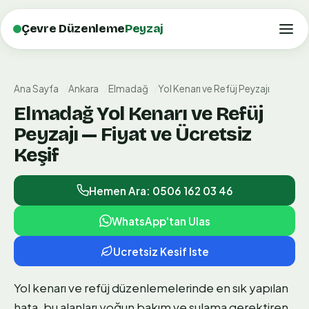
Çevre Düzenleme
Peyzaj
Ana Sayfa
Ankara
Elmadağ
Yol Kenarı ve Refüj Peyzajı
Elmadağ Yol Kenarı ve Refüj
Peyzajı — Fiyat ve Ücretsiz
Keşif
Hemen Ara: 0506 162 03 46
WhatsApp'tan Ulas
Ucretsiz Kesif Iste
Yol kenarı ve refüj düzenlemelerinde en sık yapılan
hata, bu alanları yoğun bakım ve sulama gerektiren