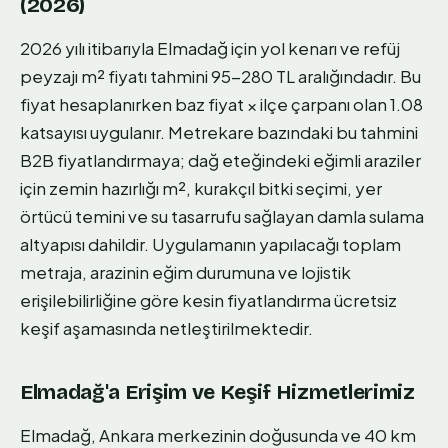
(2026)
2026 yılı itibarıyla Elmadağ için yol kenarı ve refüj
peyzajı m² fiyatı tahmini 95-280 TL aralığındadır. Bu
fiyat hesaplanırken baz fiyat × ilçe çarpanı olan 1.08
katsayısı uygulanır. Metrekare bazındaki bu tahmini
B2B fiyatlandırmaya; dağ eteğindeki eğimli araziler
için zemin hazırlığı m², kurakçıl bitki seçimi, yer
örtücü temini ve su tasarrufu sağlayan damla sulama
altyapısı dahildir. Uygulamanın yapılacağı toplam
metraja, arazinin eğim durumuna ve lojistik
erişilebilirliğine göre kesin fiyatlandırma ücretsiz
keşif aşamasında netleştirilmektedir.
Elmadağ'a Erişim ve Keşif Hizmetlerimiz
Elmadağ, Ankara merkezinin doğusunda ve 40 km