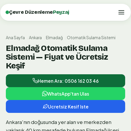
Çevre Düzenleme
Peyzaj
Ana Sayfa
Ankara
Elmadağ
Otomatik Sulama Sistemi
Elmadağ Otomatik Sulama
Sistemi — Fiyat ve Ücretsiz
Keşif
Hemen Ara: 0506 162 03 46
WhatsApp'tan Ulas
Ucretsiz Kesif Iste
Ankara'nın doğusunda yer alan ve merkezden
yaklaşık 40 km mesafede bulunan Elmadağ ilçesi,