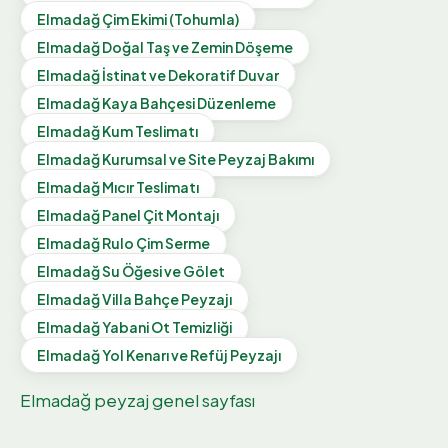
Elmadağ
Çim Ekimi (Tohumla)
Elmadağ
Doğal Taş ve Zemin Döşeme
Elmadağ
İstinat ve Dekoratif Duvar
Elmadağ
Kaya Bahçesi Düzenleme
Elmadağ
Kum Teslimatı
Elmadağ
Kurumsal ve Site Peyzaj Bakımı
Elmadağ
Mıcır Teslimatı
Elmadağ
Panel Çit Montajı
Elmadağ
Rulo Çim Serme
Elmadağ
Su Öğesi ve Gölet
Elmadağ
Villa Bahçe Peyzajı
Elmadağ
Yabani Ot Temizliği
Elmadağ
Yol Kenarı ve Refüj Peyzajı
Elmadağ
peyzaj genel sayfası