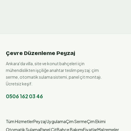
Çevre Düzenleme Peyzaj
Ankara'da villa, site ve konut bahçeleri için
mühendislikten işçiliğe anahtar teslim peyzaj: çim
serme, otomatik sulama sistemi, panel çit montajı.
Ücretsiz keşif.
0506 162 03 46
Tüm Hizmetler
Peyzaj Uygulama
Çim Serme
Çim Ekimi
Otomatik Sulama
Panel Çit
Bahçe Bakımı
Fiyatlar
Malzemeler