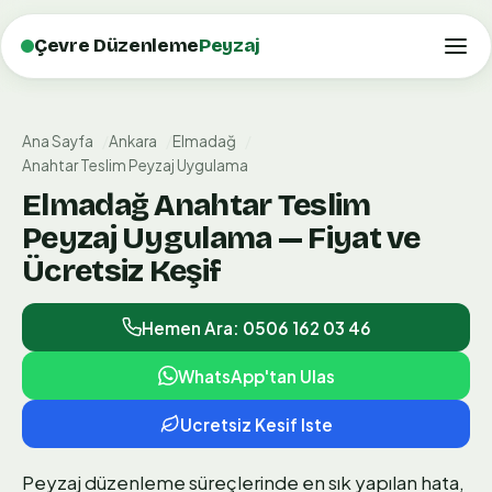
Çevre Düzenleme
Peyzaj
Ana Sayfa
Ankara
Elmadağ
Anahtar Teslim Peyzaj Uygulama
Elmadağ Anahtar Teslim
Peyzaj Uygulama — Fiyat ve
Ücretsiz Keşif
Hemen Ara: 0506 162 03 46
WhatsApp'tan Ulas
Ucretsiz Kesif Iste
Peyzaj düzenleme süreçlerinde en sık yapılan hata,