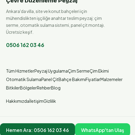
Çevre Düzenleme Peyzaj
Ankara'da villa, site ve konut bahçeleri için
mühendislikten işçiliğe anahtar teslim peyzaj: çim
serme, otomatik sulama sistemi, panel çit montajı.
Ücretsiz keşif.
0506 162 03 46
Tüm Hizmetler
Peyzaj Uygulama
Çim Serme
Çim Ekimi
Otomatik Sulama
Panel Çit
Bahçe Bakımı
Fiyatlar
Malzemeler
Bitkiler
Bölgeler
Rehber
Blog
Hakkımızda
İletişim
Gizlilik
Hemen Ara:
0506 162 03 46
WhatsApp'tan Ulaş