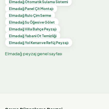
Elmadağ
Otomatik Sulama Sistemi
Elmadağ
Panel Çit Montajı
Elmadağ
Rulo Çim Serme
Elmadağ
Su Öğesi ve Gölet
Elmadağ
Villa Bahçe Peyzajı
Elmadağ
Yabani Ot Temizliği
Elmadağ
Yol Kenarı ve Refüj Peyzajı
Elmadağ
peyzaj genel sayfası