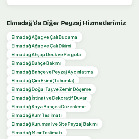
Elmadağ
'da Diğer Peyzaj Hizmetlerimiz
Elmadağ
Ağaç ve Çalı Budama
Elmadağ
Ağaç ve Çalı Dikimi
Elmadağ
Ahşap Deck ve Pergola
Elmadağ
Bahçe Bakımı
Elmadağ
Bahçe ve Peyzaj Aydınlatma
Elmadağ
Çim Ekimi (Tohumla)
Elmadağ
Doğal Taş ve Zemin Döşeme
Elmadağ
İstinat ve Dekoratif Duvar
Elmadağ
Kaya Bahçesi Düzenleme
Elmadağ
Kum Teslimatı
Elmadağ
Kurumsal ve Site Peyzaj Bakımı
Elmadağ
Mıcır Teslimatı