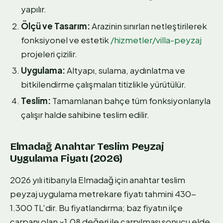
yapılır.
Ölçü ve Tasarım:
Arazinin sınırları netleştirilerek
fonksiyonel ve estetik
/hizmetler/villa-peyzaj
projeleri çizilir.
Uygulama:
Altyapı, sulama, aydınlatma ve
bitkilendirme çalışmaları titizlikle yürütülür.
Teslim:
Tamamlanan bahçe tüm fonksiyonlarıyla
çalışır halde sahibine teslim edilir.
Elmadağ Anahtar Teslim Peyzaj
Uygulama Fiyatı (2026)
2026 yılı itibarıyla Elmadağ için anahtar teslim
peyzaj uygulama metrekare fiyatı tahmini 430-
1.300 TL'dir. Bu fiyatlandırma; baz fiyatın ilçe
çarpanı olan ×1.08 değeri ile çarpılması sonucu elde