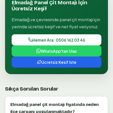
Elmadağ
Panel Çit Montajı
İçin
Ücretsiz Keşif
Elmadağ
ve çevresinde
panel çit montajı
için
yerinde ücretsiz keşif ve net fiyat veriyoruz.
Hemen Ara: 0506 162 03 46
WhatsApp'tan Ulas
Ucretsiz Kesif Iste
Sıkça Sorulan Sorular
Elmadağ panel çit montajı fiyatında neden
ilçe çarpanı uygulanmaktadır?