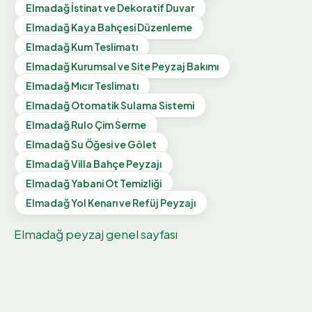
Elmadağ
İstinat ve Dekoratif Duvar
Elmadağ
Kaya Bahçesi Düzenleme
Elmadağ
Kum Teslimatı
Elmadağ
Kurumsal ve Site Peyzaj Bakımı
Elmadağ
Mıcır Teslimatı
Elmadağ
Otomatik Sulama Sistemi
Elmadağ
Rulo Çim Serme
Elmadağ
Su Öğesi ve Gölet
Elmadağ
Villa Bahçe Peyzajı
Elmadağ
Yabani Ot Temizliği
Elmadağ
Yol Kenarı ve Refüj Peyzajı
Elmadağ
peyzaj genel sayfası