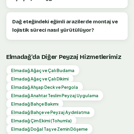
Dağ eteğindeki eğimli arazilerde montaj ve
lojistik süreci nasıl yürütülüyor?
Elmadağ
'da Diğer Peyzaj Hizmetlerimiz
Elmadağ
Ağaç ve Çalı Budama
Elmadağ
Ağaç ve Çalı Dikimi
Elmadağ
Ahşap Deck ve Pergola
Elmadağ
Anahtar Teslim Peyzaj Uygulama
Elmadağ
Bahçe Bakımı
Elmadağ
Bahçe ve Peyzaj Aydınlatma
Elmadağ
Çim Ekimi (Tohumla)
Elmadağ
Doğal Taş ve Zemin Döşeme