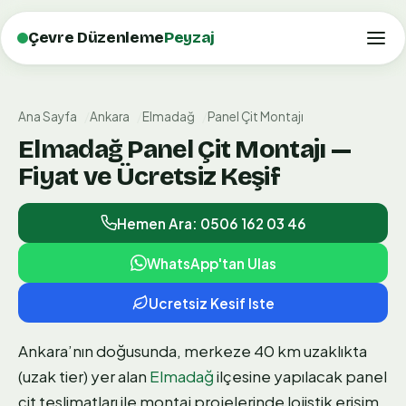
Çevre Düzenleme
Peyzaj
Ana Sayfa
Ankara
Elmadağ
Panel Çit Montajı
Elmadağ Panel Çit Montajı —
Fiyat ve Ücretsiz Keşif
Hemen Ara: 0506 162 03 46
WhatsApp'tan Ulas
Ucretsiz Kesif Iste
Ankara’nın doğusunda, merkeze 40 km uzaklıkta
(uzak tier) yer alan
Elmadağ
ilçesine yapılacak panel
çit teslimatları ile montaj projelerinde lojistik erişim