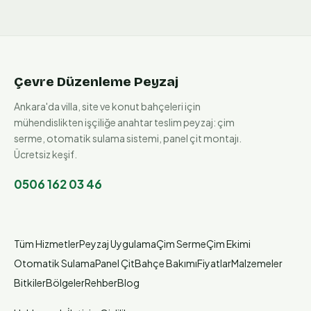
Çevre Düzenleme Peyzaj
Ankara'da villa, site ve konut bahçeleri için
mühendislikten işçiliğe anahtar teslim peyzaj: çim
serme, otomatik sulama sistemi, panel çit montajı.
Ücretsiz keşif.
0506 162 03 46
Tüm Hizmetler
Peyzaj Uygulama
Çim Serme
Çim Ekimi
Otomatik Sulama
Panel Çit
Bahçe Bakımı
Fiyatlar
Malzemeler
Bitkiler
Bölgeler
Rehber
Blog